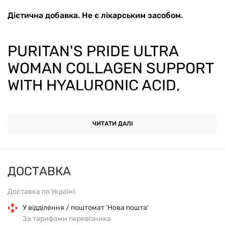
Дієтична добавка. Не є лікарським засобом.
PURITAN'S PRIDE ULTRA
WOMAN COLLAGEN SUPPORT
WITH HYALURONIC ACID,
ПІДТРИМКА КОЛАГЕНУ З
ГІАЛУРОНОВОЮ КИСЛОТОЮ,
ЧИТАТИ ДАЛІ
1000 МГ, 90 КАПСУЛ
ДОСТАВКА
ОПИС ПРОДУКТУ
Доставка по Україні:
Puritan's Pride Ultra Woman Collagen Support with
У відділення / поштомат 'Нова пошта'
Hyaluronic Acid – це дієтична добавка для щоденного
За тарифами перевізника
доповнення раціону, розроблена спеціально для