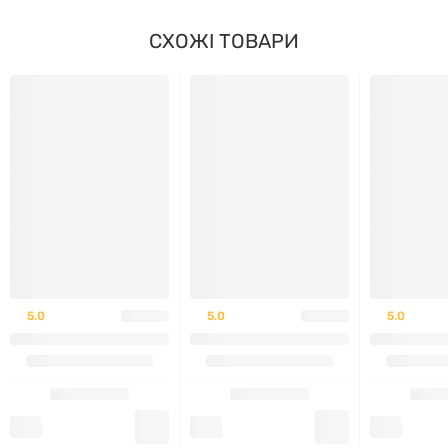
Такий тип інгредієнта належить до популярних
компонентів у продуктах, орієнтованих на підтримку
СХОЖІ ТОВАРИ
збалансованого раціону для людей, які звертають
увагу на стан шкіри, волосся, нігтів та загальний
вигляд.
Гіалуронова кислота
– це речовина, яка природно
міститься в організмі людини та належить до групи
полімерних сполук. У харчуванні вона зустрічається
у невеликих кількостях у деяких продуктах
тваринного походження (наприклад, у хрящах та
кісткових відварах). У складі дієтичних добавок
5.0
5.0
5.0
гіалуронова кислота використовується як
компонент, що допомагає зберігати природний
баланс рідини в тканинах та є популярним
інгредієнтом у продуктах для дорослих, які
піклуються про свій зовнішній вигляд.