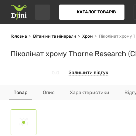
КАТАЛОГ ТОВАРІВ
Головна
Вітаміни та мінерали
Хром
Піколінат хрому T
Піколінат хрому Thorne Research (C
Залишити відгук
0.0
Товар
Опис
Характеристики
Відг