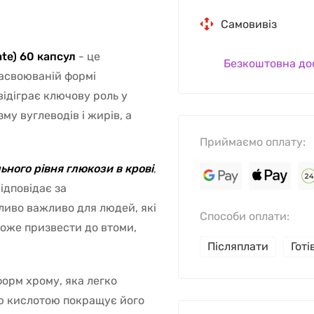
Самовивіз
ate) 60 капсул
- це
Безкоштовна до
засвоюваній формі
ідіграє ключову роль у
му вуглеводів і жирів, а
Приймаємо оплату:
ьного рівня глюкози в крові
,
ідповідає за
ливо важливо для людей, які
Способи оплати:
може призвести до втоми,
Післяплати
Гот
форм хрому, яка легко
ою кислотою покращує його