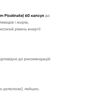
m Picolinate) 60 капсул
до
еводів і жирів,
високий рівень енергії
відповідно до рекомендацій
з целюлози), лейцин,