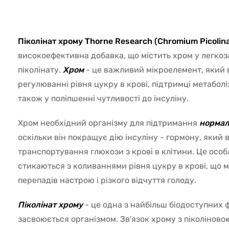
6496
Піколінат хрому Thorne Research (Chromium Picolin
високоефективна добавка, що містить хром у легко
піколінату.
Хром
- це важливий мікроелемент, який в
регулюванні рівня цукру в крові, підтримці метаболіз
також у поліпшенні чутливості до інсуліну.
Хром необхідний організму для підтримання
нормал
оскільки він покращує дію інсуліну - гормону, який в
транспортування глюкози з крові в клітини. Це особ
стикаються з коливаннями рівня цукру в крові, що 
перепадів настрою і різкого відчуття голоду.
Піколінат хрому
- це одна з найбільш біодоступних 
засвоюється організмом. Зв'язок хрому з піколінов