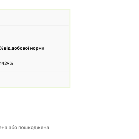
% від добової норми
1429%
ена або пошкоджена.