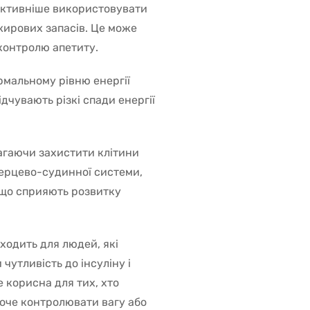
фективніше використовувати
 жирових запасів. Це може
контролю апетиту.
рмальному рівню енергії
дчувають різкі спади енергії
агаючи захистити клітини
серцево-судинної системи,
 що сприяють розвитку
дходить для людей, які
чутливість до інсуліну і
 корисна для тих, хто
хоче контролювати вагу або