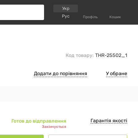
Укр
Рус
Профіль
Кошик
Код товару:
THR-25502_1
Додати до порівняння
У обране
Гарантія якості
Готов до відправлення
Закінчується