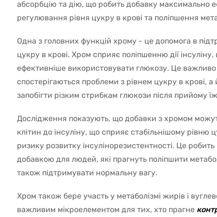
абсорбцію та дію, що робить добавку максимально 
регулювання рівня цукру в крові та поліпшення мет
Одна з головних функцій хрому - це допомога в під
цукру в крові. Хром сприяє поліпшенню дії інсуліну,
ефективніше використовувати глюкозу. Це важливо н
спостерігаються проблеми з рівнем цукру в крові, а 
запобігти різким стрибкам глюкози після прийому їж
Дослідження показують, що добавки з хромом можу
клітин до інсуліну, що сприяє стабільнішому рівню 
ризику розвитку інсулінорезистентності. Це робить
добавкою для людей, які прагнуть поліпшити метаболі
також підтримувати нормальну вагу.
Хром також бере участь у метаболізмі жирів і вуглев
важливим мікроелементом для тих, хто прагне
конт