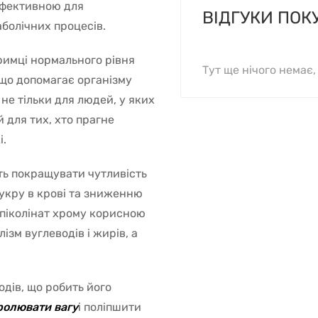
ефективною для
ВІДГУКИ ПОК
аболічних процесів.
тримці нормального рівня
Тут ще нічого немає
 що допомагає організму
е тільки для людей, у яких
й для тих, хто прагне
і.
ть покращувати чутливість
цукру в крові та зниженню
 піколінат хрому корисною
зм вуглеводів і жирів, а
одів, що робить його
ролювати вагу
і поліпшити