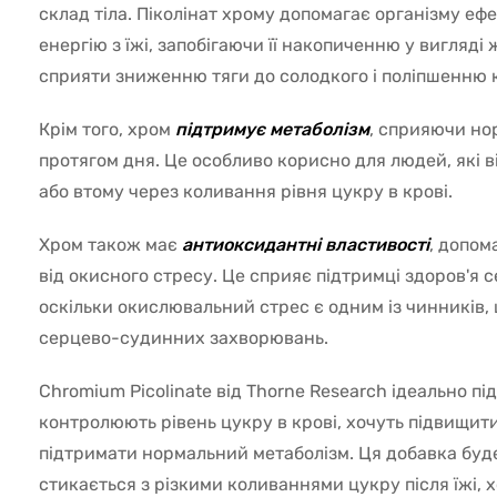
склад тіла. Піколінат хрому допомагає організму е
енергію з їжі, запобігаючи її накопиченню у вигляді
сприяти зниженню тяги до солодкого і поліпшенню 
Крім того, хром
підтримує метаболізм
, сприяючи но
протягом дня. Це особливо корисно для людей, які ві
або втому через коливання рівня цукру в крові.
Хром також має
антиоксидантні властивості
, допом
від окисного стресу. Це сприяє підтримці здоров'я 
оскільки окислювальний стрес є одним із чинників,
серцево-судинних захворювань.
Chromium Picolinate від Thorne Research ідеально пі
контролюють рівень цукру в крові, хочуть підвищити 
підтримати нормальний метаболізм. Ця добавка буде
стикається з різкими коливаннями цукру після їжі, 