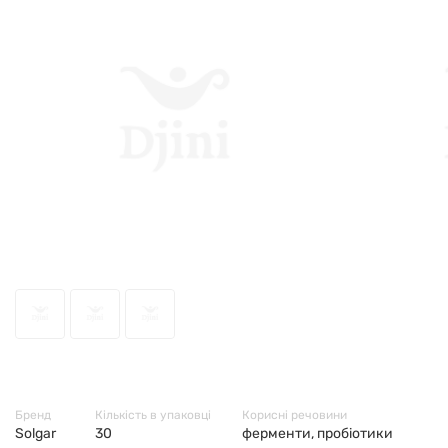
49164
Бренд
Кількість в упаковці
Корисні речовини
Solgar
30
ферменти, пробіотики