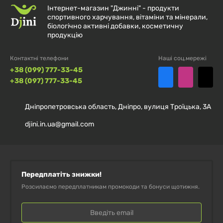
Інтернет-магазин "Джинні" - продукти
Форма випуску
Капсули
спортивного харчування, вітаміни та мінерали,
біологічно активні добавки, косметичну
продукцію
Кількість
30 капсул
Контактні телефони
Наші соц.мережі
КУО
20 млрд
+38 (099) 777-33-45
+38 (097) 777-33-45
Особливості
Без глютену, без штучних добавок
Дніпропетровська область, Дніпро, вулиця Троїцька, 3А
ВАЖЛИВО:
djini.in.ua@gmail.com
Це
харчова добавка
, а не лікарський засіб. Зберігати
у сухому прохолодному місці, подалі від дітей. Не
Передплатіть знижки!
перевищувати рекомендовану добову норму.
Розсилаємо передплатникам промокоди та бонуси щотижня.