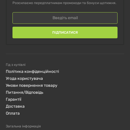
Triple Strength Resveratrol 225 мг Solaray,
Розсилаємо передплатникам промокоди та бонуси щотижня.
60 капсул
ПІДПИСАТИСЯ
Гід з купівлі
Політика конфіденційності
Угода користувача
Умови повернення товару
Питання/Відповідь
Гарантії
Доставка
Оплата
Загальна інформація