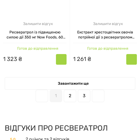
Залишити відгук
Залишити відгук
Ресвератрол із підвищеною
Екстракт хрестоцвітних овочів
силою дії 350 мг Now Foods, 60
потрійної дії з ресвератролом
капсул
Triple Action Cruciferous Vegetable
Extract with Resveratrol Life
Готов до відправлення
Готов до відправлення
Extension 60 вегетаріанських
капсул
1
323
₴
1
261
₴
Завантажити ще
1
2
3
ВІДГУКИ ПРО РЕСВЕРАТРОЛ
2 оцінок та 2 відгуків
5.0