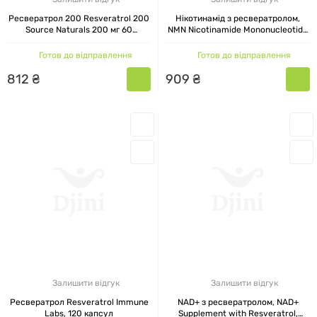
Ресвератрол 200 Resveratrol 200
Нікотинамід з ресвератролом,
Source Naturals 200 мг 60
NMN Nicotinamide Mononucleotide
таблеток
with Resveratrol Elite, Life
Extension, 30 вегетаріанських
Готов до відправлення
Готов до відправлення
капсул
812
₴
909
₴
Залишити відгук
Залишити відгук
Ресвератрол Resveratrol Immune
NAD+ з ресвератролом, NAD+
Labs, 120 капсул
Supplement with Resveratrol,