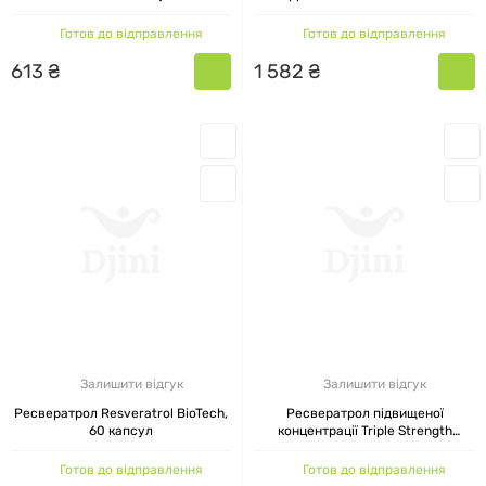
Mason Natural, 60 капсул
Готов до відправлення
Готов до відправлення
613
₴
1
582
₴
Залишити відгук
Залишити відгук
Ресвератрол Resveratrol BioTech,
Ресвератрол підвищеної
60 капсул
концентрації Triple Strength
Resveratrol 225 мг Solaray, 60
капсул
Готов до відправлення
Готов до відправлення