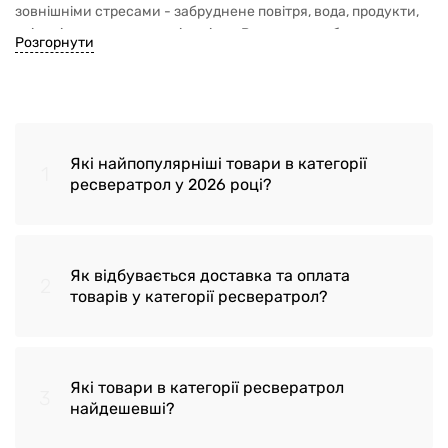
зовнішніми стресами - забруднене повітря, вода, продукти,
які потім знижують наш імунітет. Ресвератрол блокує вплив
Розгорнути
цих факторів і допомагає клітинам швидше відновлюватися.
Рекомендую до прийому всім, старше 35 років, щоб
залишатися активними і менш схильними до сезонних
захворювань, вікових проблем.
Які найпопулярніші товари в категорії
1
ресвератрол у 2026 році?
Як відбувається доставка та оплата
2
Ресвератрол Optimized Resveratrol
товарів у категорії ресвератрол?
Elite Life Extension 60 капсул
Ресвератрол Resveratrol 250 мг
Які товари в категорії ресвератрол
3
Swanson, 30 капсул
Доставка здійснюється по Україні,
найдешевші?
транспортною компанією 'Нова Пошта' у
Концентрат ресвератролу