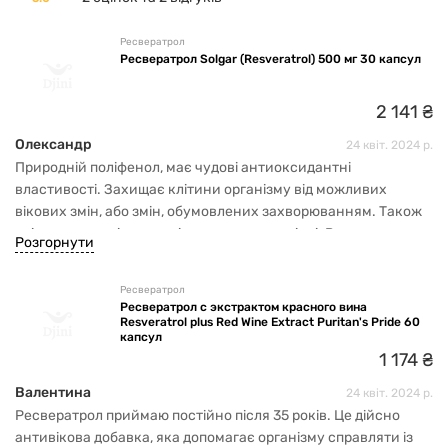
Ресвератрол
Ресвератрол Solgar (Resveratrol) 500 мг 30 капсул
2
141
₴
Олександр
24 квіт. 2024 р.
Природній поліфенол, має чудові антиоксидантні
властивості. Захищає клітини організму від можливих
вікових змін, або змін, обумовлених захворюванням. Також
знімає можливі запальні процеси в організмі. Рекомендую
Розгорнути
приймати місяць, щоб ви відчули позитивні зміни.
Ресвератрол
Ресвератрол с экстрактом красного вина
Resveratrol plus Red Wine Extract Puritan's Pride 60
капсул
1
174
₴
Валентина
24 квіт. 2024 р.
Ресвератрол приймаю постійно після 35 років. Це дійсно
антивікова добавка, яка допомагає організму справляти із