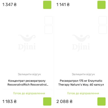
1
347
₴
1
141
₴
Залишити відгук
Залишити відгук
Концентрат ресвератролу
Ресвератрол 175 мг Enzymatic
ResveratrolRich Resveratrol
Therapy Nature's Way, 60 капсул
Concentrate Natural Factors, 60
капсул
Готов до відправлення
Готов до відправлення
1
183
₴
2
088
₴