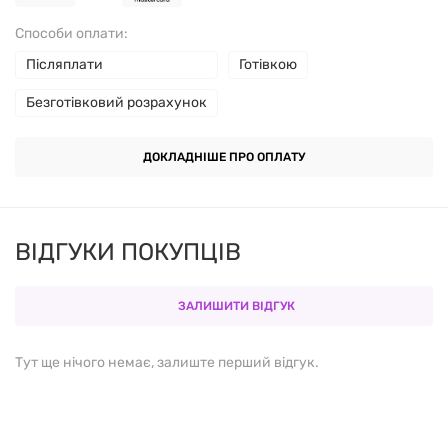
Способи оплати:
Інші інгредієнти
Післяплати
Готівкою
Рисове борошно
Безготівковий розрахунок
Рослинна целюлоза (капсула)
ДОКЛАДНІШЕ ПРО ОПЛАТУ
Кальцій силікат
ВІДГУКИ ПОКУПЦІВ
Переваги продукту
Стандартизований екстракт з високим вмістом
ЗАЛИШИТИ ВІДГУК
силімарину
Тут ще нічого немає, залиште перший відгук.
Проста форма капсул для зручного прийому
Підтримка печінки та детоксикації