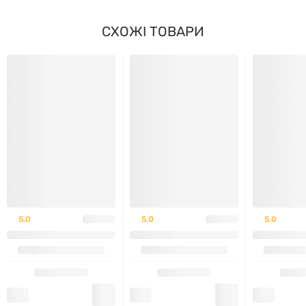
Відсутність штучних добавок
СХОЖІ ТОВАРИ
Вироблено згідно з високими стандартами якості
Nature's Answer
Як застосовувати
Рекомендується приймати по 1 капсулі тричі на
день під час їжі
Протипоказання та застереження
5.0
5.0
5.0
Індивідуальна чутливість до компонентів
Не рекомендується під час вагітності та лактації
без консультації лікаря