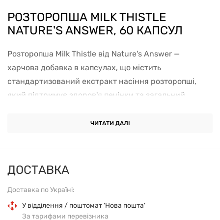
РОЗТОРОПША MILK THISTLE
NATURE'S ANSWER, 60 КАПСУЛ
Розторопша Milk Thistle від Nature's Answer —
харчова добавка в капсулах, що містить
стандартизований екстракт насіння розторопші,
який підтримує здоров'я печінки та загальний
метаболізм.
ЧИТАТИ ДАЛІ
Основні характеристики
Форма випуску: капсули, 60 шт.
ДОСТАВКА
Кількість на порцію: 1 капсула
Доставка по Україні:
У відділення / поштомат 'Нова пошта'
Стандартизований екстракт насіння розторопші з
За тарифами перевізника