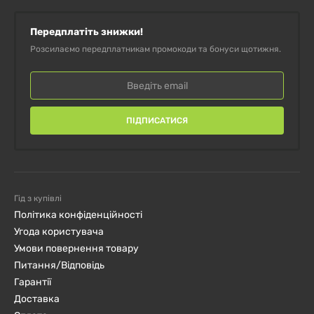
Замовляйте зараз і підтримайте здоров’я
природним шляхом!
Передплатіть знижки!
Розсилаємо передплатникам промокоди та бонуси щотижня.
ПІДПИСАТИСЯ
Гід з купівлі
Політика конфіденційності
Угода користувача
Умови повернення товару
Питання/Відповідь
Гарантії
Доставка