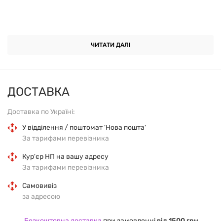
НАТУРАЛЬНИЙ СКЛАД:
ЧИТАТИ ДАЛІ
0% - парабенів,
0% - лаурет сульфат натрію,
ДОСТАВКА
0% - силіконів,
Доставка по Україні:
0% - синтетичних ароматизаторів,
У відділення / поштомат 'Нова пошта'
За тарифами перевізника
0% - барвників,
Кур'єр НП на вашу адресу
За тарифами перевізника
0% - інших продуктів нафтохімії, здатних
Самовивіз
викликати подразнення і сухість шкіри.
за адресою
Без SLES
Безкоштовна доставка
при замовленні
від 1500 грн.