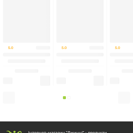
(derived from coconut oil))
ПАР із цукру, кукурудзи та кокосового горіха
(Coco Glucoside (and) Disodium
Laurylsulfosuccinate (and) Glycerin (from sugar, corn
and coconut))
5.0
5.0
5.0
ПАР із кокосової олії та олеїнової кислоти (Coco
Glucoside (and) Glyceryl Oleate (from Coconut Oil
and Oleic Acid))
Бетаїн (з червоного буряка) (Betaine (derived from
the red beet root))
Вівсяне молочко (Avena Sativa (Oats) Sprouts
Extract)
Інтернет-магазин "Джинні" - продукти