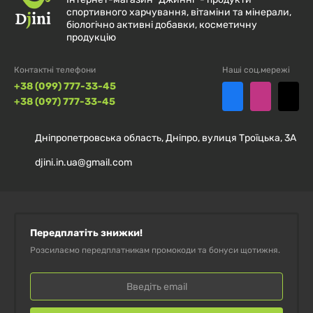
Екстракт череди (Bidens Tripartita (Bur Beggar-
спортивного харчування, вітаміни та мінерали,
Ticks) Flower / Leaf / Stem Extract)
біологічно активні добавки, косметичну
продукцію
Екстракт ромашки (Chamomilla Recutita Extract)
Контактні телефони
Наші соц.мережі
+38 (099) 777-33-45
Основа шампуню - м'які мийні речовини, отримані з
+38 (097) 777-33-45
натуральних рослинних олій, цукру і кукурудзи. Ці
компоненти абсолютно нешкідливі, давно й успішно
Дніпропетровська область, Дніпро, вулиця Троїцька, 3А
застосовуються для очищення чутливої дитячої
djini.in.ua@gmail.com
шкіри, мають сертифікат ECOCERT.
Молочко вівса
збагачує шкіру киснем, пом'якшує і
зволожує її, відновлює гідроліпідний бар'єр.
Передплатіть знижки!
Розсилаємо передплатникам промокоди та бонуси щотижня.
Екстракт череди
заспокоює шкіру, знижує
подразнення, захищає шкіру немовляти від
агресивного мікробного середовища.