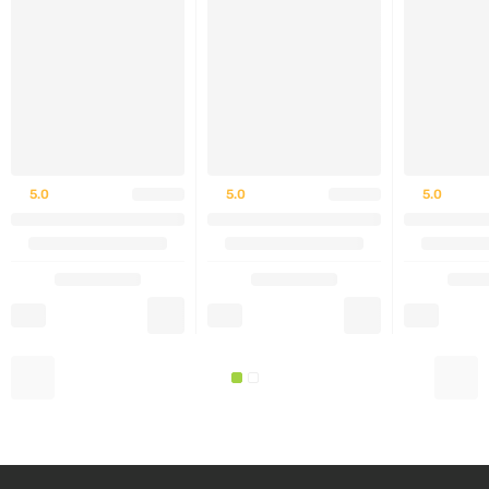
Силімарин (екстракт молочного будяка) Silymarin
(Milk Thistle Extract) Pure Encapsulations 60 капсул
— це безпечний та ефективний вибір для регенерації
печінки.
Рекомендації із застосування
5.0
5.0
5.0
Приймати по 1 капсулі 1-4 рази на день між
прийомами їжі.
Склад
Порція:
1 капсула