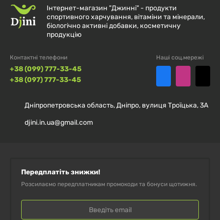
Інтернет-магазин "Джинні" - продукти
Порцій в упаковці:
60
спортивного харчування, вітаміни та мінерали,
біологічно активні добавки, косметичну
продукцію
% від
Контактні телефони
Наші соц.мережі
добової
Кількість
+38 (099) 777-33-45
норми**
+38 (097) 777-33-45
в 1 порції
Дніпропетровська область, Дніпро, вулиця Троїцька, 3А
Розторопша (Silybum
djini.in.ua@gmail.com
marianum), екстракт (насіння)
(стандартизована,
250 мг
*
щоб утримувати 80%
силімарину)
Передплатіть знижки!
Розсилаємо передплатникам промокоди та бонуси щотижня.
* Добову норму не визначено.