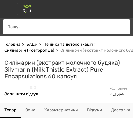
Головна
БАДи
Печінка та детоксикація
Силімарин (Розторопша)
Силімарин (екстракт молочного будяка
Силімарин (екстракт молочного будяка)
Silymarin (Milk Thistle Extract) Pure
Encapsulations 60 капсул
0.0
КОД ТОВАРУ:
Залишити відгук
PE1594
Товар
Опис
Характеристики
Відгуки
Доставка