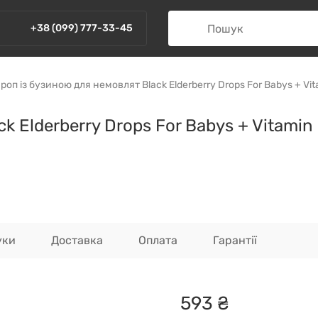
+38 (099) 777-33-45
роп із бузиною для немовлят Black Elderberry Drops For Babys + Vi
k Elderberry Drops For Babys + Vitamin
уки
Доставка
Оплата
Гарантії
593
₴