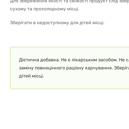
Для збереження якості та свіжості продукт слід збер
сухому та прохолодному місці.
Зберігати в недоступному для дітей місці.
Дієтична добавка. Не є лікарським засобом. Не 
заміну повноцінного раціону харчування. Збері
дітей місці.