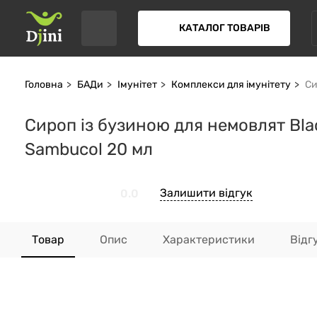
КАТАЛОГ ТОВАРІВ
Головна
БАДи
Імунітет
Комплекси для імунітету
Си
Сироп із бузиною для немовлят Blac
Sambucol 20 мл
Залишити відгук
0.0
Товар
Опис
Характеристики
Відг