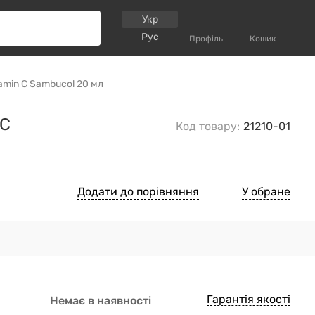
Укр
Рус
Профіль
Кошик
tamin C Sambucol 20 мл
 C
Код товару:
21210-01
Додати до порівняння
У обране
Гарантія якості
Немає в наявності