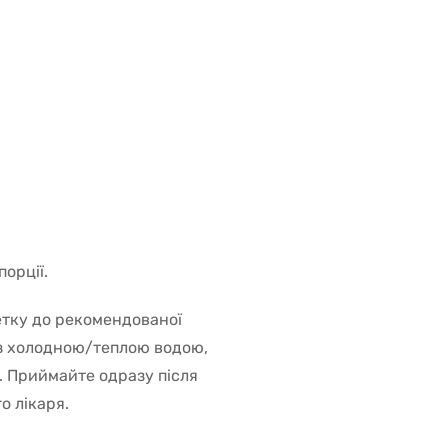
орції.
етку до рекомендованої
 з холодною/теплою водою,
. Приймайте одразу після
о лікаря.