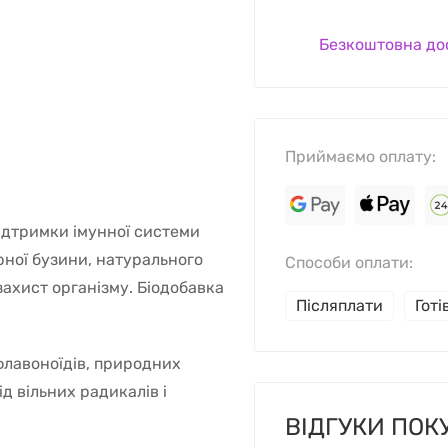
Безкоштовна до
Приймаємо оплату:
ідтримки імунної системи
рної бузини, натурального
Способи оплати:
захист організму. Біодобавка
Післяплати
Гот
флавоноїдів, природних
д вільних радикалів і
ВІДГУКИ ПОК