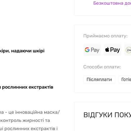
Безкоштовна до
Приймаємо оплату:
кіри, надаючи шкірі
Способи оплати:
Післяплати
Гот
и рослинних екстрактів
Tea - це інноваційна маска/
ВІДГУКИ ПОК
 контроль жирності та
і рослинних екстрактів і