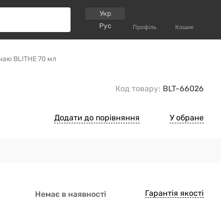
Укр
Рус
Профіль
Кошик
чаю BLITHE 70 мл
Код товару:
BLT-66026
Додати до порівняння
У обране
Гарантія якості
Немає в наявності