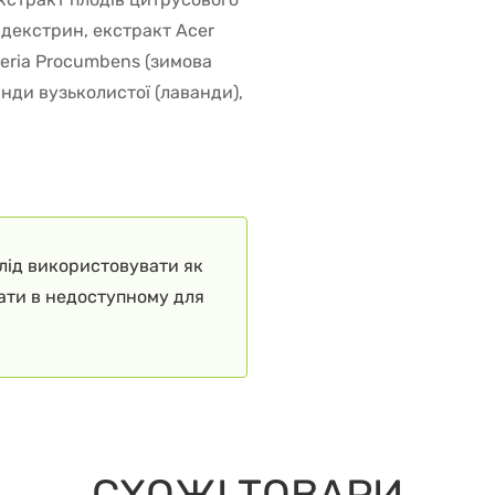
 декстрин, екстракт Acer
heria Procumbens (зимова
анди вузьколистої (лаванди),
слід використовувати як
гати в недоступному для