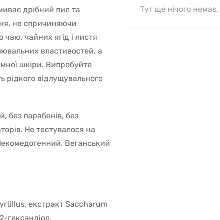
Тут ще нічого немає
миває дрібний пил та
ння, не спричиняючи
чаю, чайних ягід і листя
лювальних властивостей, а
емної шкіри. Випробуйте
ть рідкого відлущувального
й, без парабенів, без
торів. Не тестувалося на
 Некомедогенний. Веганський
yrtillus, екстракт Saccharum
,2-гександіол,