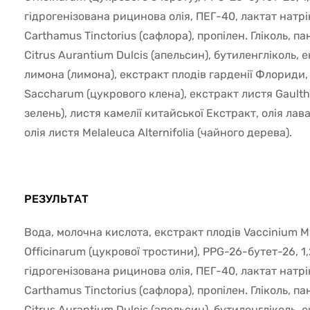
гідрогенізована рицинова олія, ПЕГ-40, лактат натрі
Carthamus Tinctorius (сафлора), пропілен. Гліколь, п
Citrus Aurantium Dulcis (апельсин), бутиленгліколь,
лимона (лимона), екстракт плодів гарденії Флориди,
Saccharum (цукрового клена), екстракт листя Gault
зелень), листя камелії китайської Екстракт, олія лав
олія листя Melaleuca Alternifolia (чайного дерева).
РЕЗУЛЬТАТ
Вода, молочна кислота, екстракт плодів Vaccinium M
Officinarum (цукрової тростини), PPG-26-бутет-26, 1
гідрогенізована рицинова олія, ПЕГ-40, лактат натрі
Carthamus Tinctorius (сафлора), пропілен. Гліколь, п
Citrus Aurantium Dulcis (апельсин), бутиленгліколь,