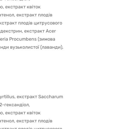
ю, екстракт квіток
антенол, екстракт плодів
 екстракт плодів цитрусового
 декстрин, екстракт Acer
heria Procumbens (зимова
анди вузьколистої (лаванди),
yrtillus, екстракт Saccharum
,2-гександіол,
ю, екстракт квіток
антенол, екстракт плодів
 екстракт плодів цитрусового