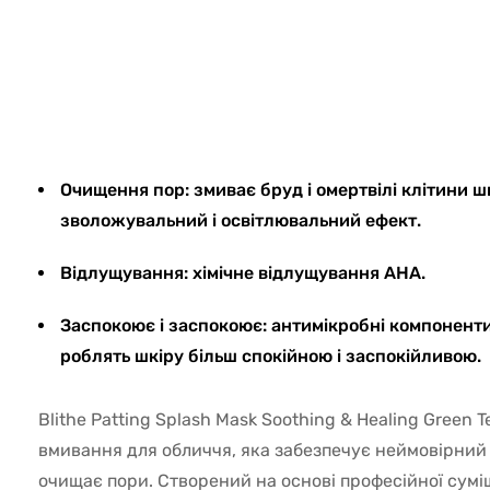
9719
Очищення пор: змиває бруд і омертвілі клітини ш
зволожувальний і освітлювальний ефект.
Відлущування: хімічне відлущування AHA.
Заспокоює і заспокоює: антимікробні компонент
роблять шкіру більш спокійною і заспокійливою.
Blithe Patting Splash Mask Soothing & Healing Green 
вмивання для обличчя, яка забезпечує неймовірний
очищає пори. Створений на основі професійної суміш