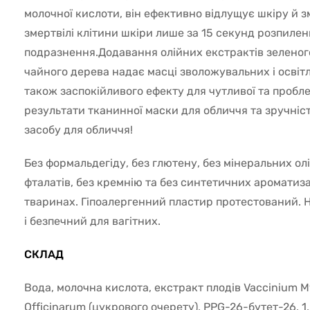
молочної кислоти, він ефективно відлущує шкіру й з
змертвілі клітини шкіри лише за 15 секунд розпиле
подразнення.Додавання олійних екстрактів зеленого 
чайного дерева надає масці зволожувальних і освіт
також заспокійливого ефекту для чутливої та пробл
результати тканинної маски для обличчя та зручніс
засобу для обличчя!
Без формальдегіду, без глютену, без мінеральних олі
фталатів, без кремнію та без синтетичних ароматиза
тваринах. Гіпоалергенний пластир протестований.
і безпечний для вагітних.
СКЛАД
Вода, молочна кислота, екстракт плодів Vaccinium M
Officinarum (цукрового очерету), PPG-26-бутет-26, 1