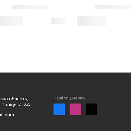
Наші соц.мережі
ька область,
 Троїцька, 3А
ail.com