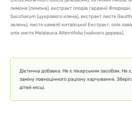
лимона (лимона), екстракт плодів гарденії Флориди,
Saccharum (цукрового клена), екстракт листя Gault
зелень), листя камелії китайської Екстракт, олія лав
олія листя Melaleuca Alternifolia (чайного дерева).
Дієтична добавка. Не є лікарським засобом. Не 
заміну повноцінного раціону харчування. Збері
дітей місці.