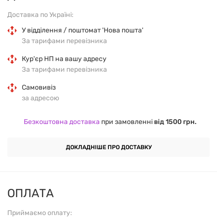
спортсменів і активних людей, які прагнуть
Доставка по Україні:
збільшити свою енергію та витривалість.
У відділення / поштомат 'Нова пошта'
Основні переваги:
За тарифами перевізника
Кур'єр НП на вашу адресу
Підвищує рівень енергії та витривалості під час
За тарифами перевізника
тренувань.
Самовивіз
за адресою
Покращує функціонування серцево-судинної та
нервової системи.
Безкоштовна доставка
при замовленні
від 1500 грн.
Сприяє поліпшенню метаболізму та зниженню
ДОКЛАДНІШЕ ПРО ДОСТАВКУ
рівня стресу.
Підтримує нормальне функціонування клітин і
покращує їх відновлення.
ОПЛАТА
Приймаємо оплату: