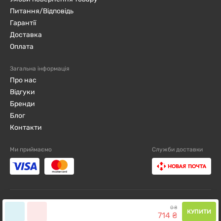
Питання/Відповідь
Гарантії
Доставка
Оплата
Загальна інформація
Про нас
Відгуки
Бренди
Блог
Контакти
Ми приймаємо
Служби доставки
djini.com.ua ©2019 - 2026 / Всі права захищені
0
₴
КУПИТИ
714
₴