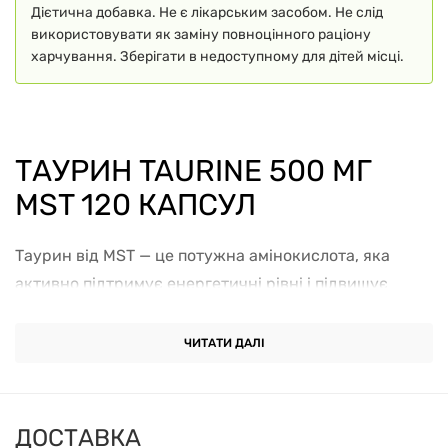
Дієтична добавка. Не є лікарським засобом. Не слід
використовувати як заміну повноцінного раціону
харчування. Зберігати в недоступному для дітей місці.
ТАУРИН TAURINE 500 МГ
MST 120 КАПСУЛ
Таурин від MST — це потужна амінокислота, яка
активно підтримує енергетичні рівні і підвищує
витривалість організму під час фізичних
навантажень. Таурин допомагає поліпшити
ЧИТАТИ ДАЛІ
функціонування нервової системи, підтримує
серцево-судинну систему і сприяє поліпшенню
обміну речовин. Цей продукт ідеально підходить для
ДОСТАВКА