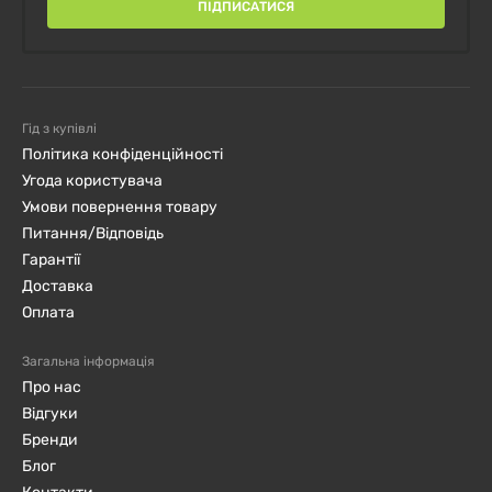
ПІДПИСАТИСЯ
Приймати по 1 капсулі на день під час їди.
Гід з купівлі
Склад
Політика конфіденційності
Угода користувача
Порція:
1 капсула
Умови повернення товару
Питання/Відповідь
Гарантії
Порцій в упаковці:
60
Доставка
Оплата
% від
Загальна інформація
Кількість
добової
Про нас
в 1 порції
норми
Відгуки
**
Бренди
Блог
Тіамін (тіамін HCl) (B1)
100 мг
8333%