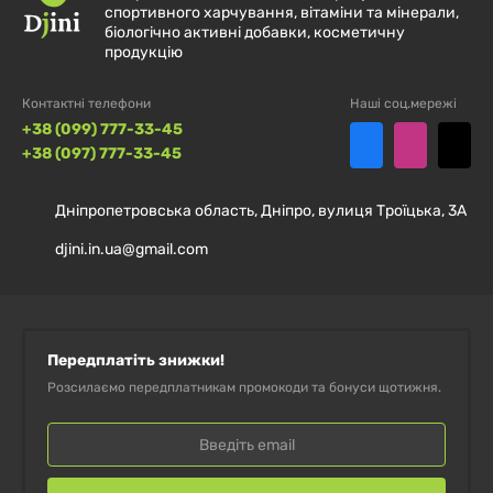
спортивного харчування, вітаміни та мінерали,
функціонування нервової системи та поліпшення
біологічно активні добавки, косметичну
продукцію
когнітивних функцій.
Контактні телефони
Наші соц.мережі
Вітамін В8 (інозит)
— бере участь у метаболізмі
+38 (099) 777-33-45
жирів і холестерину, підтримуючи здоров'я печінки.
+38 (097) 777-33-45
Він також важливий для підтримки здоров'я
клітинних мембран і передання нервових імпульсів.
Дніпропетровська область, Дніпро, вулиця Троїцька, 3А
djini.in.ua@gmail.com
Включивши
Вітамін B6 комплекс Pure
Encapsulations (B6 Complex) 120 капсул
до свого
щоденного раціону, ви забезпечите свій організм
усіма необхідними вітамінами групи B, поліпшите
Передплатіть знижки!
енергообмін, підтримайте здоров'я нервової системи
Розсилаємо передплатникам промокоди та бонуси щотижня.
та поліпшите загальне самопочуття.
Рекомендації із застосування