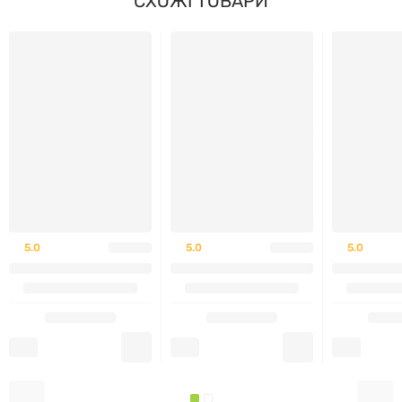
СХОЖІ ТОВАРИ
Рекомендації щодо застосування
Приймати по 1 капсулі на день під час їжі.
Склад
Розмір порції:
1капсула
% від
Кількість
5.0
5.0
5.0
добової
у 1порції
норми
ВітамінD3 (у вигляді
50мкг
холекальциферолу з
250%
(2000МЕ)
ланоліну)