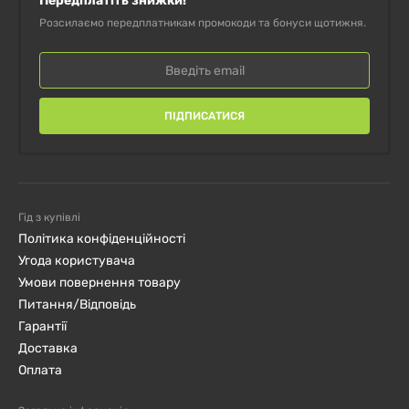
Передплатіть знижки!
Продукт може природно змінювати колір.
Розсилаємо передплатникам промокоди та бонуси щотижня.
Після відкриття упаковки зберігати в сухому та
прохолодному місці.
ПІДПИСАТИСЯ
Гід з купівлі
Політика конфіденційності
Угода користувача
Умови повернення товару
Питання/Відповідь
Гарантії
Доставка
Оплата