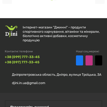
Додаткові інгредієнти:
оливкова олія першого
холодного віджиму та м'яка капсула (бичачий
желатин, гліцерин, вода).
Інтернет-магазин "Джинні" - продукти
При виробництві не використовуються дріжджі,
спортивного харчування, вітаміни та мінерали,
біологічно активні добавки, косметичну
пшениця, глютен, соя, кукурудза, молоко, яйця,
продукцію
риба, ракоподібні. Виробляється на підприємстві, що
має реєстрацію GMP, де виконується обробка інших
Контактні телефони
Наші соц.мережі
+38 (099) 777-33-45
інгредієнтів, які містять ці алергени.
+38 (097) 777-33-45
Попередження
Дніпропетровська область, Дніпро, вулиця Троїцька, 3А
Тільки для дорослих. Якщо ви вагітні, годуєте
djini.in.ua@gmail.com
грудьми, приймаєте ліки або маєте захворювання,
проконсультуйтеся з лікарем. Зберігати у
недоступному для дітей місці.