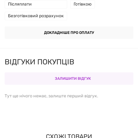
Післяплати
Готівкою
Висока біодоступність:
оливкова олія забезпечує
Безготівковий розрахунок
правильне всмоктування вітаміну.
ДОКЛАДНІШЕ ПРО ОПЛАТУ
Склад в одній порції (1 капсула):
ВІДГУКИ ПОКУПЦІВ
КОМПОНЕНТ
КІЛЬКІСТЬ
Вітамін D3
(холекальциферол)
50 мкг / 2000 МО
ЗАЛИШИТИ ВІДГУК
Допоміжні речовини:
оливкова олія, желатин,
Тут ще нічого немає, залиште перший відгук.
гліцерин, вода очищена.
Рекомендації щодо застосування:
СХОЖІ ТОВАРИ