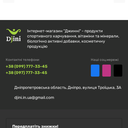
Vitamin D3 — твоя щоденна порція сонячного світла
та енергії!
Інтернет-магазин "Джинні" - продукти
спортивного харчування, вітаміни та мінерали,
біологічно активні добавки, косметичну
продукцію
Контактні телефони
Наші соц.мережі
+38 (099) 777-33-45
+38 (097) 777-33-45
Дніпропетровська область, Дніпро, вулиця Троїцька, 3А
djini.in.ua@gmail.com
Передплатіть знижки!