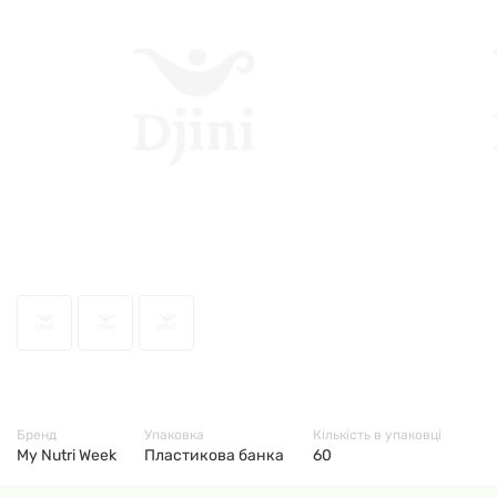
76711
Бренд
Упаковка
Кількість в упаковці
My Nutri Week
Пластикова банка
60