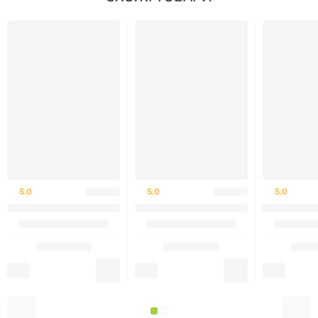
Дорослим рекомендується приймати по
1 капсулі 1
раз на добу
після або під час прийому їжі, запиваючи
невеликою кількістю води. Це дозування є
ідеальним для підтримки здорового рівня вітаміну
D3 в організмі дорослої людини.
Застереження:
Не є лікарським засобом. Не перевищувати
рекомендовану добову дозу. Перед застосуванням
5.0
5.0
5.0
обов'язково проконсультуйтеся з лікарем.
Протипоказано дітям, вагітним та жінкам у період
лактації, а також при індивідуальній чутливості до
компонентів.
Виробник:
My Nutri Week.
Кількість:
60 капсул (курс на 2 місяці).