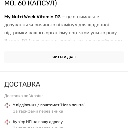
МО, 60 КАПСУЛ)
My Nutri Week Vitamin D3
— це оптимальне
дозування «сонячного вітаміну» для щоденної
підтримки вашого організму протягом усього року.
Вітамін D3 (холекальциферол) є життєво необхідним
нутрієнтом, який регулює засвоєння кальцію та
фосфору, забезпечуючи міцність кісток, зубів та
ЧИТАТИ ДАЛІ
підтримуючи стабільну роботу імунної системи.
Головною перевагою даного продукту є
ДОСТАВКА
використання
натуральної оливкової олії
як основи.
Оскільки вітамін D3 є жиророзчинним, олійна основа
Доставка по Україні:
гарантує його максимальну біодоступність та
У відділення / поштомат 'Нова пошта'
ефективне засвоєння навіть без додаткового
За тарифами перевізника
прийому жирної їжі.
Кур'єр НП на вашу адресу