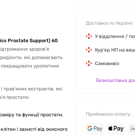
Доставка по Україні:
У відділення / п
ics Prostate Support) 60
підтримання здоров'я
Кур'єр НП на ва
гредієнти, які допомагають
Самовивіз
 покращувати урологічне
Безкоштовна до
 трав'яних екстрактів, які
'я простати:
Приймаємо оплату:
зміру та функції простати.
клітин і захисті від окисного