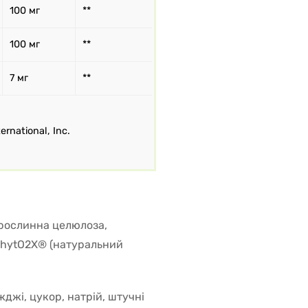
100 мг
**
100 мг
**
7 мг
**
rnational, Inc.
 рослинна целюлоза,
PhytO2X® (натуральний
джі, цукор, натрій, штучні