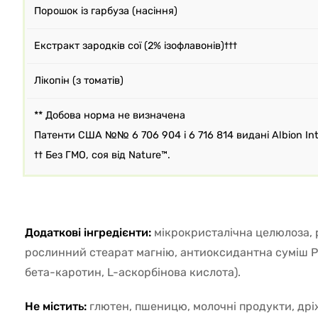
Порошок із гарбуза (насіння)
Екстракт зародків сої (2% ізофлавонів)†††
Лікопін (з томатів)
** Добова норма не визначена
Патенти США №№ 6 706 904 і 6 716 814 видані Albion Inte
†† Без ГМО, соя від Nature™.
Додаткові інгредієнти:
мікрокристалічна целюлоза,
рослинний стеарат магнію, антиоксидантна суміш 
бета-каротин, L-аскорбінова кислота).
Не містить:
глютен, пшеницю, молочні продукти, дріж