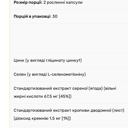
Розмір порції:
2 рослинні капсули
Порцій в упаковці:
30
Цинк (у вигляді гліцинату цинку†)
Селен (у вигляді L-селенометіоніну)
Стандартизований екстракт сереної (ягода) (вільні
жирні кислоти 67,5 мг [45%])
Стандартизований екстракт кропиви дводомної (лист)
(діоксид кремнію 1,5 мг [1%])