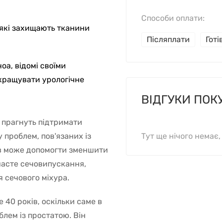
Способи оплати:
 які захищають тканини
Післяплати
Гот
оа, відомі своїми
кращувати урологічне
ВІДГУКИ ПОК
і прагнуть підтримати
 проблем, пов'язаних із
Тут ще нічого немає
ів може допомогти зменшити
 часте сечовипускання,
 сечового міхура.
40 років, оскільки саме в
лем із простатою. Він