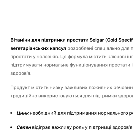
5774
Вітаміни для підтримки простати Solgar (Gold Specif
вегетаріанських капсул
розроблені спеціально для 
простати у чоловіків. Ця формула містить ключові ін
підтримувати нормальне функціонування простати і
здоров'я.
Продукт містить низку важливих поживних речовин і
традиційно використовуються для підтримки здоров
Цинк
необхідний для підтримання нормального ро
Селен
відіграє важливу роль у підтримці здоров'я 