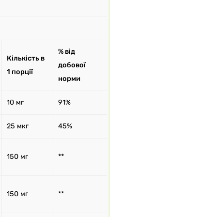
% від
Кількість в
добової
1 порції
норми
10 мг
91%
25 мкг
45%
150 мг
**
150 мг
**