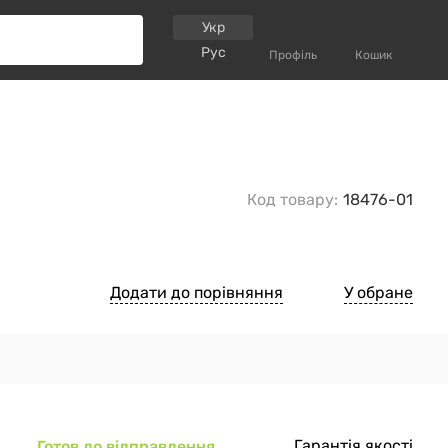
Укр
Рус
Профіль
Кошик
Код товару:
18476-01
Додати до порівняння
У обране
Гарантія якості
Готов до відправлення