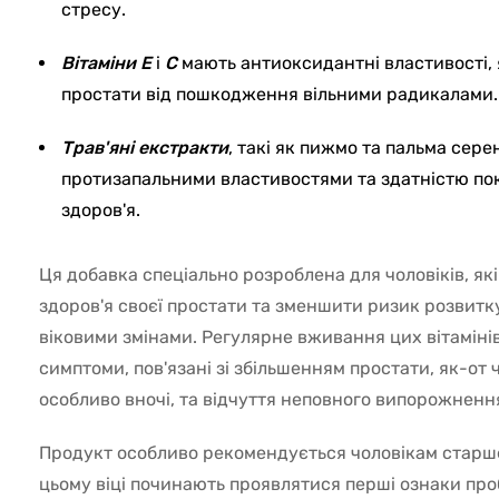
стресу.
Вітаміни Е
і
С
мають антиоксидантні властивості,
простати від пошкодження вільними радикалами.
Трав'яні екстракти
, такі як пижмо та пальма серен
протизапальними властивостями та здатністю по
здоров'я.
Ця добавка спеціально розроблена для чоловіків, як
здоров'я своєї простати та зменшити ризик розвитку
віковими змінами. Регулярне вживання цих вітамін
симптоми, пов'язані зі збільшенням простати, як-от
особливо вночі, та відчуття неповного випорожнення
Продукт особливо рекомендується чоловікам старше 
цьому віці починають проявлятися перші ознаки проб