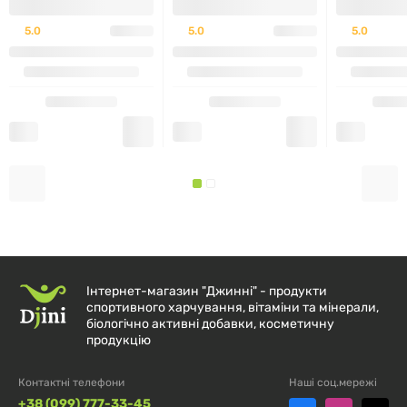
BB536® (ціла клітина)
5.0
5.0
5.0
Saccharomyces boulardii
5 млрд КУО†
—
(ціла клітина)
Мастикова смола (
Pistacia
260 мг
—
lentiscus
, смола)
Екстракт ромашки 4:1
(
Matricaria chamomilla
,
200 мг
—
квітка)
Цинк L-карнозин (сполука)
37,5 мг
—
Інтернет-магазин "Джинні" - продукти
спортивного харчування, вітаміни та мінерали,
біологічно активні добавки, косметичну
продукцію
* Для частини інгредієнтів добова норма (%DV) не встановлена. †
КУО — колонієутворювальні одиниці (CFU).
Контактні телефони
Наші соц.мережі
+38 (099) 777-33-45