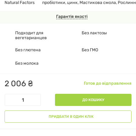
Natural Factors
пробіотики, цинк, Мастикова смола, Рослинн
Гарантія якості
Подходит для
Без лактозы
вегетарианцев
Без глютена
Без ГМО
Без молока
2
006
₴
Готов до відправлення
ДО КОШИКУ
ПРИДБАТИ В ОДИН КЛІК