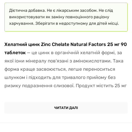
Дієтична добавка. Не є лікарським засобом. Не слід
використовувати як заміну повноцінного раціону
харчування. Зберігати в недоступному для дітей місці.
Хелатний цинк Zinc Chelate Natural Factors 25 мг 90
таблеток
— це цинк в органічній хелатній формі, за
якої іони мінералу пов'язані з амінокислотами. Така
форма краще засвоюється, легше переноситься
шлунком і підходить для тривалого прийому без
ризику подразнення слизової. Продукт містить 25 мг
елементарного цинку — це оптимальне дозування
для поповнення дефіциту і нормалізації процесів, у
ЧИТАТИ ДАЛІ
яких він бере участь.
Цинк необхідний
для роботи імунної системи
,