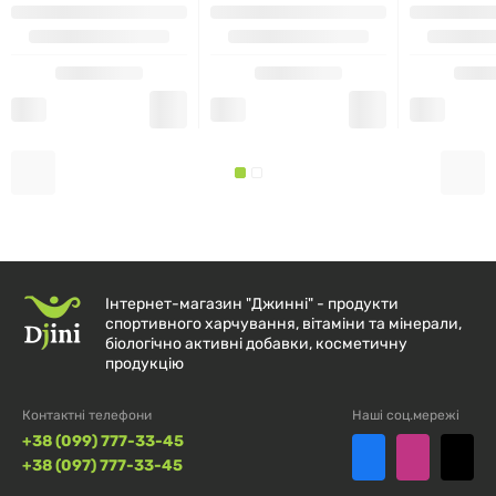
Кількість в
% від добової
1 порції
норми
Цинк
25 мг
227 %
(хелат)
Додаткові інгредієнти:
мікрокристалічна целюлоза,
стеарат магнію (рослинного походження).
Інтернет-магазин "Джинні" - продукти
спортивного харчування, вітаміни та мінерали,
біологічно активні добавки, косметичну
Не містить:
штучних барвників, консервантів, і
продукцію
підсолоджувачів; без молочних продуктів, цукру,
пшениці, глютену, дріжджів, соя, кукурудзи, яєць,
Контактні телефони
Наші соц.мережі
риби, молюски, інгредієнтів тваринного
+38 (099) 777-33-45
+38 (097) 777-33-45
походження, солі, деревних горіхів, або ГМО.