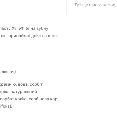
Тут ще нічого немає
 пасту XyliWhite на зубну
їжі, принаймні двічі на день
білювач)
кремнію, вода, сорбіт,
атрію, натуральний
сорбат калію, сорбінова кар,
folia).