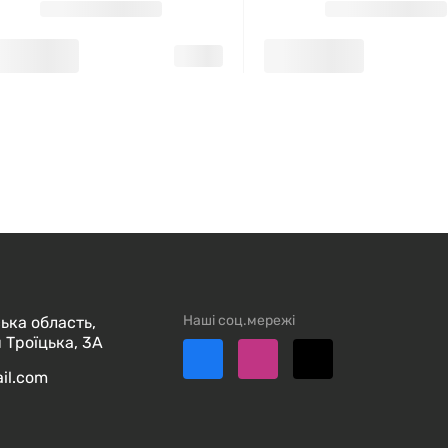
Наші соц.мережі
ька область,
 Троїцька, 3А
ail.com