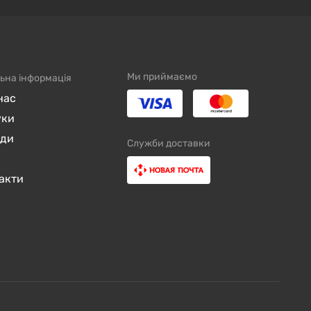
Ми приймаємо
ьна інформація
нас
уки
нди
Служби доставки
акти