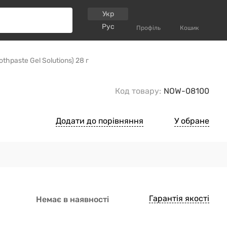
Укр
Рус
Профіль
Кошик
hpaste Gel Solutions) 28 г
Код товару:
NOW-08100
Додати до порівняння
У обране
Гарантія якості
Немає в наявності