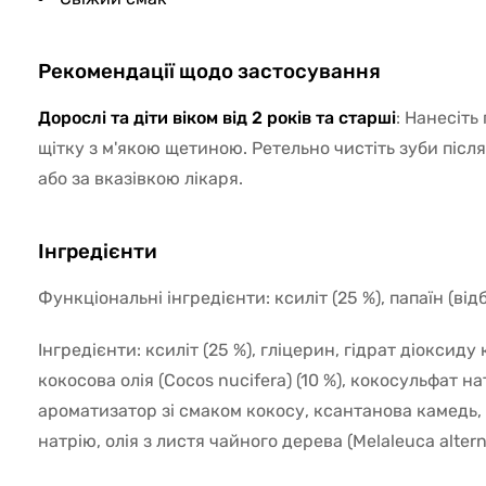
Рекомендації щодо застосування
Дорослі та діти віком від 2 років та старші
: Нанесіть
щітку з м'якою щетиною. Ретельно чистіть зуби після 
або за вказівкою лікаря.
Інгредієнти
Функціональні інгредієнти: ксиліт (25 %), папаїн (від
Інгредієнти: ксиліт (25 %), гліцерин, гідрат діоксиду 
кокосова олія (Cocos nucifera) (10 %), кокосульфат н
ароматизатор зі смаком кокосу, ксантанова камедь, 
натрію, олія з листя чайного дерева (Melaleuca alterni