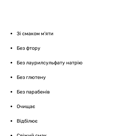
9147
Зі смаком м'яти
Без фтору
Без лаурилсульфату натрію
Без глютену
Без парабенів
Очищає
Відбілює
Свіжий смак