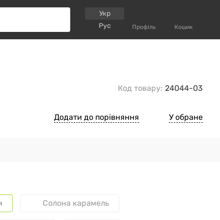
Укр
Рус
Профіль
Кошик
Код товару:
24044-03
Додати до порівняння
У обране
м
Солона карамель