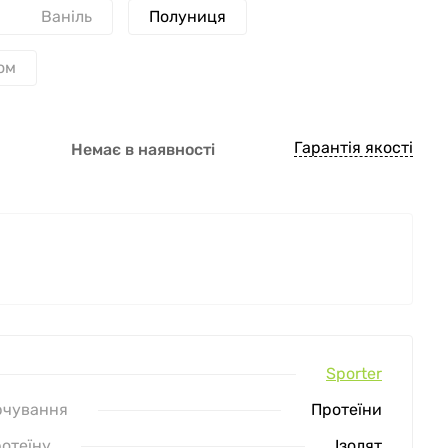
Ваніль
Полуниця
ом
Гарантія якості
Немає в наявності
Sporter
рчування
Протеїни
отеїну
Ізолят