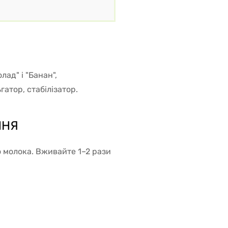
ад" і "Банан",
атор, стабілізатор.
ННЯ
 молока. Вживайте 1–2 рази