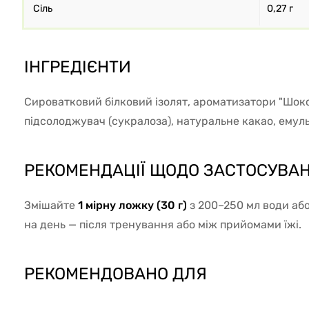
Сіль
0,27 г
ІНГРЕДІЄНТИ
Сироватковий білковий ізолят, ароматизатори "Шокол
підсолоджувач (сукралоза), натуральне какао, емульг
РЕКОМЕНДАЦІЇ ЩОДО ЗАСТОСУВА
Змішайте
1 мірну ложку (30 г)
з 200–250 мл води або
на день — після тренування або між прийомами їжі.
РЕКОМЕНДОВАНО ДЛЯ