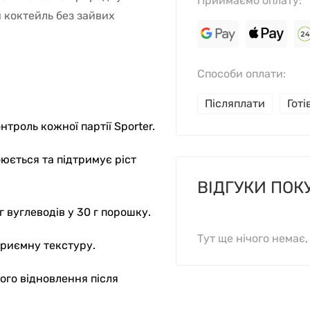
Приймаємо оплату:
 коктейль без зайвих
Способи оплати:
Післяплати
Гот
нтроль кожної партії Sporter.
юється та підтримує ріст
ВІДГУКИ ПОК
г вуглеводів у 30 г порошку.
Тут ще нічого немає
приємну текстуру.
го відновлення після