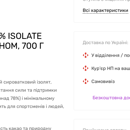
Всі характеристики
% ISOLATE
Доставка по Україні:
ОМ, 700 Г
У відділення / п
Кур'єр НП на ва
Самовивіз
й сироватковий ізолят,
стання сили та підтримки
Безкоштовна до
онад 78%) і мінімальному
ить для спортсменів і людей,
сть какао та природну