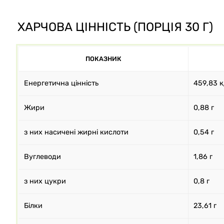
ХАРЧОВА ЦІННІСТЬ (ПОРЦІЯ 30 Г)
ПОКАЗНИК
Енергетична цінність
459,83 к
Жири
0,88 г
з них насичені жирні кислоти
0,54 г
Вуглеводи
1,86 г
з них цукри
0,8 г
Білки
23,61 г