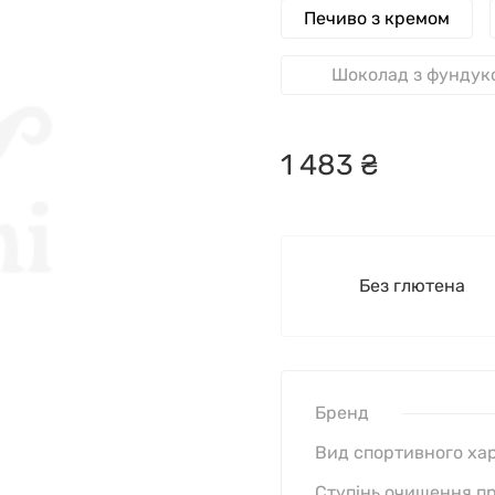
Печиво з кремом
Шоколад з фундук
1
483
₴
Без глютена
Бренд
Вид спортивного ха
Ступінь очищення пр