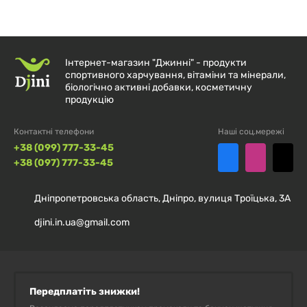
Обираючи
100% Масло кеш'ю NutVit (Cashew Butter)
OstroVit
, ви обираєте натуральний продукт, в якому
поєднуються смак і користь.
Інтернет-магазин "Джинні" - продукти
спортивного харчування, вітаміни та мінерали,
Рекомендації із застосування
біологічно активні добавки, косметичну
продукцію
Потреблять в индивидуальном количестве, без
Контактні телефони
Наші соц.мережі
ограничения.
+38 (099) 777-33-45
+38 (097) 777-33-45
Склад
Дніпропетровська область, Дніпро, вулиця Троїцька, 3А
100% смажені горіхи кеш'ю.
djini.in.ua@gmail.com
Активні компоненти: 25 г (1 порція)
Передплатіть знижки!