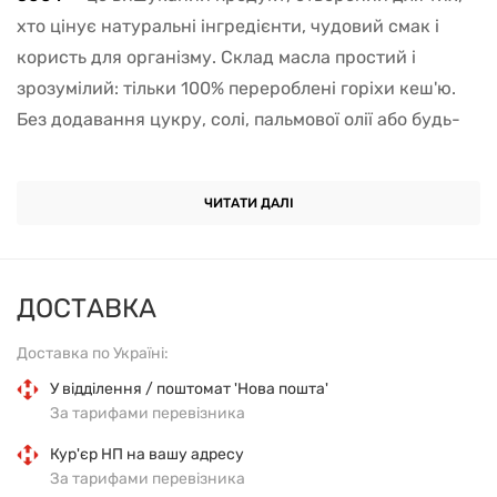
хто цінує натуральні інгредієнти, чудовий смак і
користь для організму. Склад масла простий і
зрозумілий: тільки 100% перероблені горіхи кеш'ю.
Без додавання цукру, солі, пальмової олії або будь-
яких штучних компонентів. Цей продукт ідеально
впишеться в раціон тих, хто шукає здорові
ЧИТАТИ ДАЛІ
альтернативи і прагне насолодитися чистим смаком
природи.
Масло кеш'ю має ніжну текстуру, яка буквально тане
ДОСТАВКА
в роті. Солодкуватий присмак горіхів, натуральна
Доставка по Україні:
кремова консистенція і приємний аромат роблять
його ідеальною основою для безлічі страв. Ви
У відділення / поштомат 'Нова пошта'
За тарифами перевізника
можете використовувати масло як намазку на тости,
додавати в каші, смузі, десерти або
Кур'єр НП на вашу адресу
За тарифами перевізника
використовувати як заправку для фруктів. Це