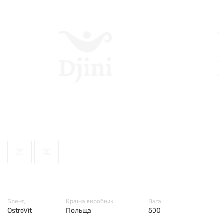
9568
Бренд
Країна виробник
Вага
OstroVit
Польща
500