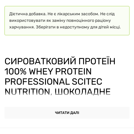
Дієтична добавка. Не є лікарським засобом. Не слід
використовувати як заміну повноцінного раціону
харчування. Зберігати в недоступному для дітей місці.
СИРОВАТКОВИЙ ПРОТЕЇН
100% WHEY PROTEIN
PROFESSIONAL SCITEC
NUTRITION, ШОКОЛАДНЕ
ПЕЧИВО ТА ВЕРШКИ, 5 КГ
ЧИТАТИ ДАЛІ
Сироватковий протеїн 100% Whey Protein
Professional Scitec Nutrition, шоколадне печиво та
вершки, 5 кг
— це сучасний продукт із категорії