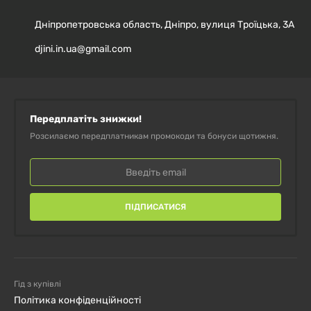
підходить для приготування смузі, додавання у
Дніпропетровська область, Дніпро, вулиця Троїцька, 3А
вівсянку, йогурти або навіть у домашню випічку, щоб
djini.in.ua@gmail.com
збагатити раціон білком. Дозування визначається
індивідуальними потребами, згідно з
рекомендаціями виробника, зазначеними на
упаковці.
Передплатіть знижки!
Розсилаємо передплатникам промокоди та бонуси щотижня.
ПРОТИПОКАЗАННЯ
Продукт не є лікарським засобом. Рекомендується
ПІДПИСАТИСЯ
ознайомитися з інформацією на упаковці перед
використанням. Не перевищувати рекомендовану
виробником порцію. При індивідуальній чутливості
до компонентів або алергії на молочні продукти слід
Гід з купівлі
утриматися від застосування. Зберігати у сухому,
Політика конфіденційності