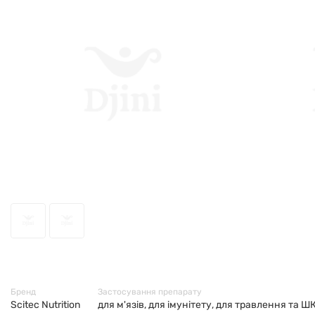
70583
Бренд
Застосування препарату
Scitec Nutrition
для м'язів, для імунітету, для травлення та Ш