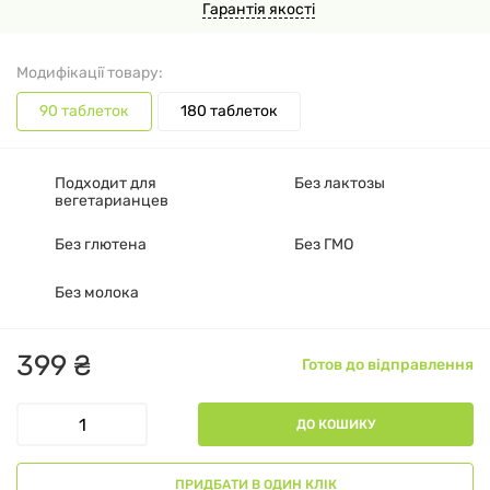
Гарантія якості
Модифікації товару:
90 таблеток
180 таблеток
Подходит для
Без лактозы
вегетарианцев
Без глютена
Без ГМО
Без молока
399
₴
Готов до відправлення
ДО КОШИКУ
ПРИДБАТИ В ОДИН КЛІК