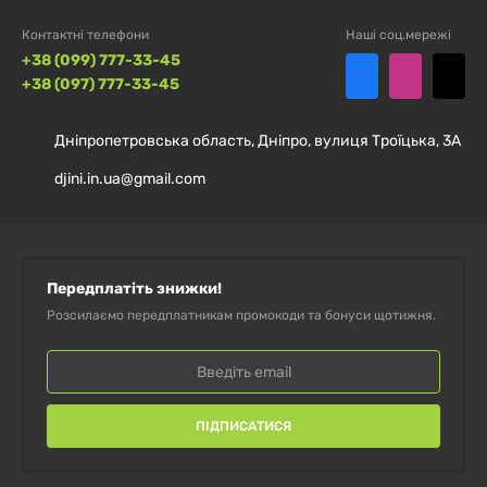
25 мкг
1042 %
ціанокобаламіну)
Контактні телефони
Наші соц.мережі
+38 (099) 777-33-45
Залізо (у вигляді
+38 (097) 777-33-45
хелатного бісгліцинату
27 мг
150 %
заліза Ferrochel™)
Дніпропетровська область, Дніпро, вулиця Троїцька, 3А
djini.in.ua@gmail.com
Додаткові інгредієнти:
мікрокристалічна целюлоза,
двозамінений фосфат кальцію, стеаринова кислота,
Передплатіть знижки!
модифікована целюлозна камедь, стеарат магнію,
Розсилаємо передплатникам промокоди та бонуси щотижня.
діоксид кремнію.
Попередження
ПІДПИСАТИСЯ
Випадкове передозування продуктів, що містять
залізо, — основна причина смертельних отруєнь