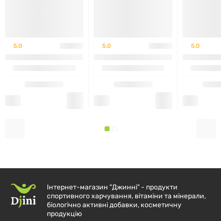
Розмір порції:
1 таблетка
Порцій в упаковці:
90
5.0
5.0
5.0
% від
Кількість в
добової
1 порції
норми
Вітамін C (у вигляді
60 мг
67 %
аскорбінової кислоти)
340 мкг DFE
Фолат (у вигляді фолієвої
(200 мкг
85 %
кислоти)
фолієвої
Інтернет-магазин "Джинні" - продукти
кислоти)
спортивного харчування, вітаміни та мінерали,
біологічно активні добавки, косметичну
продукцію
Вітамін B12 (у вигляді