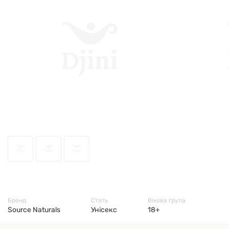
51681
Бренд
Стать
Вікова група
Source Naturals
Унісекс
18+