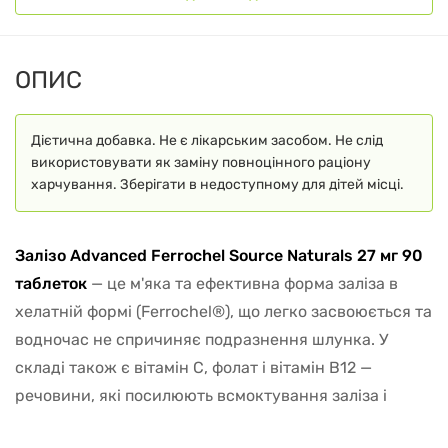
ОПИС
Дієтична добавка. Не є лікарським засобом. Не слід
використовувати як заміну повноцінного раціону
харчування. Зберігати в недоступному для дітей місці.
Залізо Advanced Ferrochel Source Naturals 27 мг 90
таблеток
— це м'яка та ефективна форма заліза в
хелатній формі (Ferrochel®), що легко засвоюється та
водночас не спричиняє подразнення шлунка. У
складі також є вітамін C, фолат і вітамін B12 —
речовини, які посилюють всмоктування заліза і
беруть участь у кровотворенні. Такий комплекс