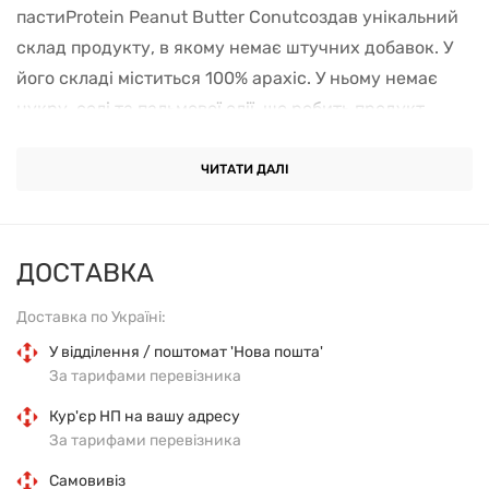
пастиProtein Peanut Butter Сonutсоздав унікальний
склад продукту, в якому немає штучних добавок. У
його складі міститься 100% арахіс. У ньому немає
цукру, солі та пальмової олії, що робить продукт
особливо корисним. Арахісова олія - натуральне
джерело ненасичених жирних кислот, що належать
ЧИТАТИ ДАЛІ
до групи омега-6 і омега-9. Арахісова пастаProtein
Peanut Butter Сосоnut є багатим джерелом
рослинних білків, особливо важливих для людей, які
ДОСТАВКА
ведуть активний спосіб життя і спортсменів.
Доставка по Україні:
Вуглеводи, що містяться в складі, мають низький
глікемічний індекс.
У відділення / поштомат 'Нова пошта'
За тарифами перевізника
Продукт чудово поєднується з солодкою та солоною
Кур'єр НП на вашу адресу
їжею. З ним можна вживати коктейлі, бутерброди,
За тарифами перевізника
панкейки, десерти та випічку.
Самовивіз