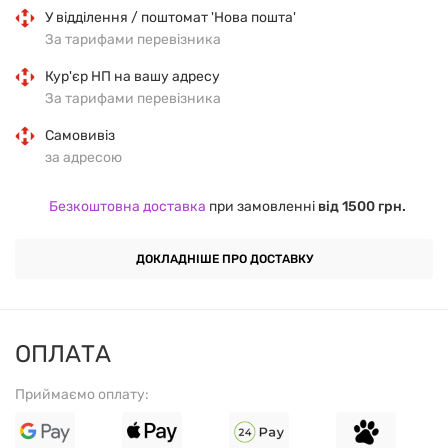
У відділення / поштомат 'Нова пошта'
Склад:
За тарифами перевізника
Кур'єр НП на вашу адресу
Смажений арахіс (90%), шоколад чорний, джерело:
За тарифами перевізника
proteinplus.com.ua.
Самовивіз
Тара:
за адресою
пластик.
Термін придатності:
6 місяців.
Безкоштовна доставка
при замовленні
від 1500 грн.
ДОКЛАДНІШЕ ПРО ДОСТАВКУ
ОПЛАТА
Приймаємо оплату: