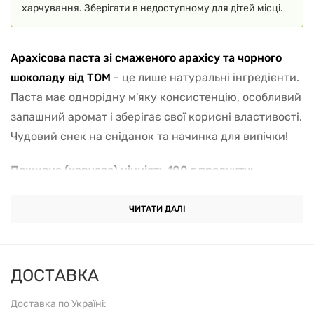
харчування. Зберігати в недоступному для дітей місці.
Арахісова паста зі смаженого арахісу та чорного
шоколаду від TOM
- це лише натуральні інгредієнти.
Паста має однорідну м'яку консистенцію, особливий
запашний аромат і зберігає свої корисні властивості.
Чудовий снек на сніданок та начинка для випічки!
Поживна (харчова) цінність 100 г продукту:
Енергетична цінність (калорійність) - 574 ккал
ЧИТАТИ ДАЛІ
Білки - 24,4 г
Жири - 50 г
ДОСТАВКА
Доставка по Україні:
Вуглеводи - 21,9 г