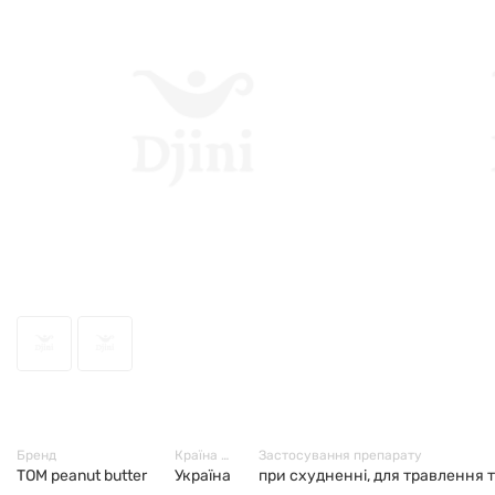
3731
Бренд
Країна виробник
Застосування препарату
TOM peanut butter
Україна
при схудненні, для травлення 