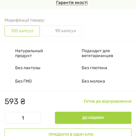
Гарантія якості
Модифікації товару:
120 капсул
90 капсул
Натуральный
Подходит для
продукт
вегетарианцев
Без лактозы
Без глютена
Без ГМО
Без молока
593
₴
Готов до відправлення
ДО КОШИКУ
ПРИДБАТИ В ОДИН КЛІК