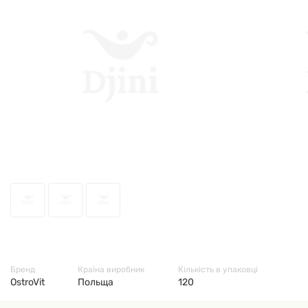
49219
Бренд
Країна виробник
Кількість в упаковці
OstroVit
Польща
120