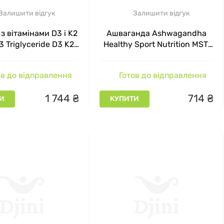
Залишити відгук
Залишити відгук
з вітамінами D3 і K2
Ашваганда Ashwagandha
 Triglyceride D3 K2
Healthy Sport Nutrition MST,
ST 120 капсул
60 капсул
в до відправлення
Готов до відправлення
1
744
₴
714
₴
И
КУПИТИ