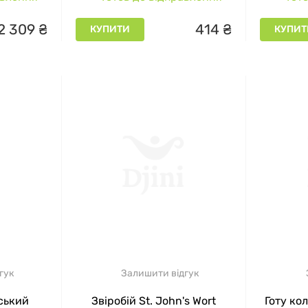
2
309
₴
414
₴
КУПИТИ
КУПИТ
гук
Залишити відгук
ський
Звіробій St. John's Wort
Готу кол