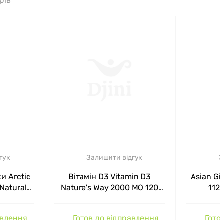
рів
гук
Залишити відгук
и Arctic
Вітамін D3 Vitamin D3
Asian G
 Naturals
Nature's Way 2000 МО 120
112
 капсул
капсул
авлення
Готов до відправлення
Гото