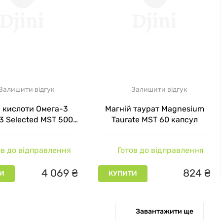
Залишити відгук
Залишити відгук
 кислоти Омега-3
Магній таурат Magnesium
3 Selected MST 500
Taurate MST 60 капсул
капсул
в до відправлення
Готов до відправлення
4
069
₴
824
₴
И
КУПИТИ
Завантажити ще