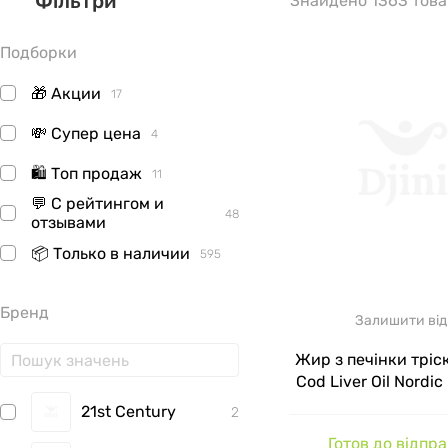
Фільтри
Знайдено 1363 това
Подборки
🎁 Акции
17
💸 Супер цена
4
🛍 Топ продаж
11
💬 С рейтингом и
48
отзывами
📦 Только в наличии
595
Бренд
Залишити від
Жир з печінки тріск
Cod Liver Oil Nordic
Лимон 750 мг 180
21st Century
2
Готов до відпр