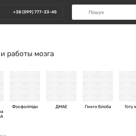
+38 (099) 777-33-45
и работы мозга
Фосфоліпіди
ДМАЕ
Гінкго білоба
Готу 
на
BA