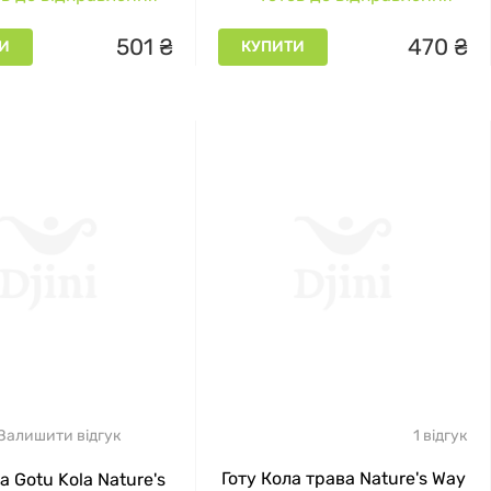
501
₴
470
₴
И
КУПИТИ
Залишити відгук
1 відгук
Готу Кола трава Nature's Way
а Gotu Kola Nature's