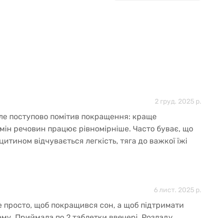
2 груд. 2025 р.
але поступово помітив покращення: краще
мін речовин працює рівномірніше. Часто буває, що
ецитином відчувається легкість, тяга до важкої їжі
— гарна підтримка організму при здоровому
6 лист. 2025 р.
е просто, щоб покращився сон, а щоб підтримати
му. Приймала по 2 таблетки ввечері. Розладу