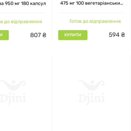
475 мг 100 вегетаріанських
а 950 мг 180 капсул
капсул
Готов до відправлення
в до відправлення
594
₴
807
₴
КУПИТИ
И