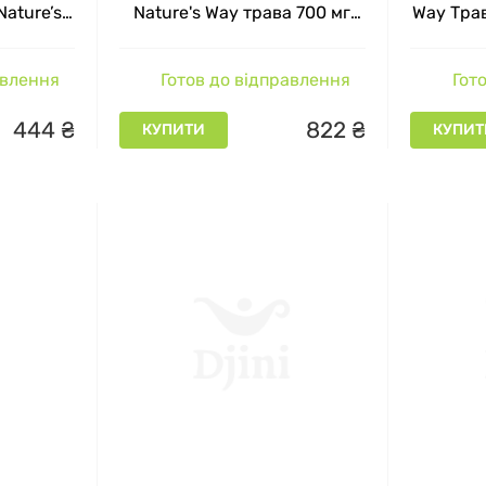
Nature’s
Nature's Way трава 700 мг
Way Трав
 капсул
180 веганських капсул 350
мг у капсулі
авлення
Готов до відправлення
Гото
444
₴
822
₴
КУПИТИ
КУПИТ