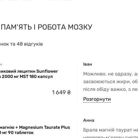
 ПАМ'ЯТЬ І РОБОТА МОЗКУ
інок та 48 відгуків
н
Іван
иковий лецитин Sunflower
Можливо, не одразу, 
n 2000 мг MST 180 капсул
засвоюються жири, об
після обіду важко, з л
1
649
₴
зменшилась. Загалом 
Розгорнути
харчуванні
Анна
магнію + Magnesium Taurate Plus
Брала магній таурат н
 мг 90 таблеток
нервово-м’язову систе