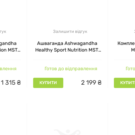
гук
Залишити відгук
gandha
Ашваганда Ashwagandha
Комплек
tion MST,
Healthy Sport Nutrition MST,
M
240 капсул
авлення
Готов до відправлення
Гото
1
315
₴
2
199
₴
КУПИТИ
КУПИТ