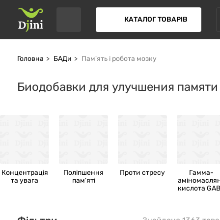
КАТАЛОГ ТОВАРІВ
Головна
БАДи
Пам'ять і робота мозку
Биодобавки для улучшения памяти 
Концентрація
Поліпшення
Проти стресу
Гамма-
та увага
пам'яті
аміномасля
кислота GA