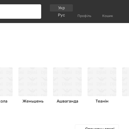
Укр
Рус
Профіль
Кошик
кола
Женьшень
Ашваганда
Теанін