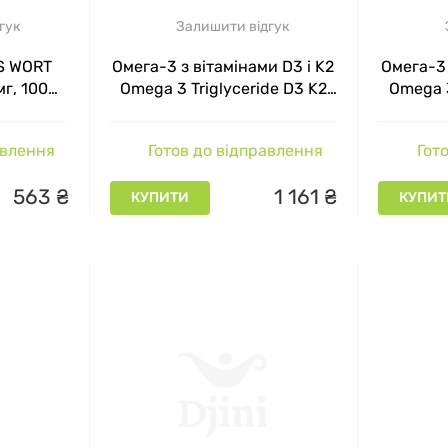
гук
Залишити відгук
’S WORT
Омега-3 з вітамінами D3 і K2
Омега-3 
мг, 100
Omega 3 Triglyceride D3 K2
Omega 3
MST 60 капсул
M
авлення
Готов до відправлення
Гото
563
₴
1
161
₴
КУПИТИ
КУПИТ