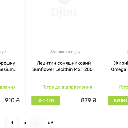
гук
Залишити відгук
порошку
Лецитин соняшниковий
Жирні
nesium
Sunflower Lecithin MST 2000
Omega 
ors, смак
мг 90 капсул
, 250 г
авлення
Готов до відправлення
Гото
910
₴
879
₴
КУПИТИ
КУПИТ
3
4
5
...
69