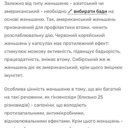
Залежно від типу женьшеню - азіатський чи
американський - необхідно
вибирати бади
на
основі женьшеню. Так, американський женьшень
призначений для профілактики втоми, чинить
розслаблювальну дію. Червоний корейський
женьшень у капсулах має протилежний ефект:
стимулює мозкову активність, підвищує бадьорість,
працездатність, знімає втому. Сибірський же ж
женьшень діє як американський, крім цього зміцнює
імунітет.
Особлива цінність женьшеню в тому, що він багатий
на такі речовини, як гінзенозіди (близько 25
різновидів) - сапоніни, що володіють
протизапальними, антимікробними,
відновлювальними ефектами. Крім цього женьшень -