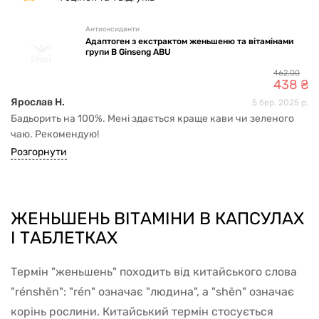
Антиоксиданти
Адаптоген з екстрактом женьшеню та вітамінами
групи B Ginseng ABU
462
,
00
438
₴
Ярослав Н.
5 бер. 2025 р.
Бадьорить на 100%. Мені здається краще кави чи зеленого
чаю. Рекомендую!
Розгорнути
ЖЕНЬШЕНЬ ВІТАМІНИ В КАПСУЛАХ
І ТАБЛЕТКАХ
Термін "женьшень" походить від китайського слова
"rénshēn": "rén" означає "людина", а "shēn" означає
корінь рослини. Китайський термін стосується