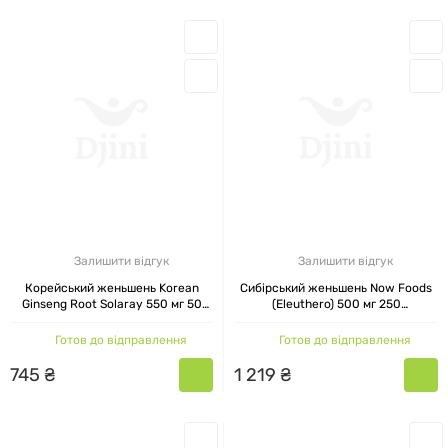
Залишити відгук
Залишити відгук
Корейський женьшень Korean
Сибірський женьшень Now Foods
Ginseng Root Solaray 550 мг 50
(Eleuthero) 500 мг 250
капсул
вегетаріанських капсул
Готов до відправлення
Готов до відправлення
745
₴
1
219
₴