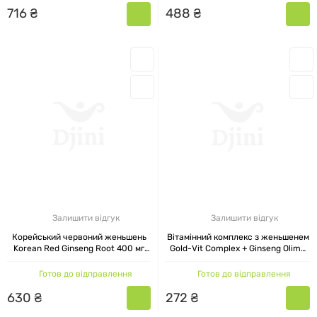
716
₴
488
₴
Залишити відгук
Залишити відгук
Корейський червоний женьшень
Вітамінний комплекс з женьшенем
Korean Red Ginseng Root 400 мг
Gold-Vit Complex + Ginseng Olimp
Swanson 90 капсул
Nutrition, апельсин, 20 таблеток
Готов до відправлення
Готов до відправлення
630
₴
272
₴