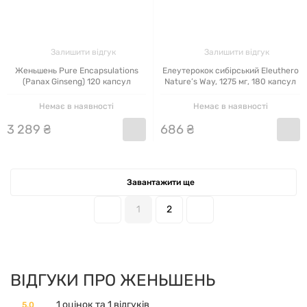
Залишити відгук
Залишити відгук
Женьшень Pure Encapsulations
Елеутерокок сибірський Eleuthero
(Panax Ginseng) 120 капсул
Nature’s Way, 1275 мг, 180 капсул
Немає в наявності
Немає в наявності
3
289
₴
686
₴
Завантажити ще
1
2
ВІДГУКИ ПРО ЖЕНЬШЕНЬ
1 оцінок та 1 відгуків
5.0