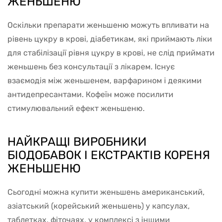
ЖЕНЬШЕНЮ
Оскільки препарати женьшеню можуть впливати на
рівень цукру в крові, діабетикам, які приймають ліки
для стабілізації рівня цукру в крові, не слід приймати
женьшень без консультації з лікарем. Існує
взаємодія між женьшенем, варфарином і деякими
антидепресантами. Кофеїн може посилити
стимулювальний ефект женьшеню.
НАЙКРАЩІ ВИРОБНИКИ
БІОДОБАВОК І ЕКСТРАКТІВ КОРЕНЯ
ЖЕНЬШЕНЮ
Сьогодні можна купити женьшень американський,
азіатський (корейський женьшень) у капсулах,
таблетках, фіточаях, у комплексі з іншими