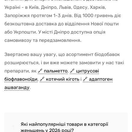
Україні - в Київ, Дніпро, Львів, Одесу, Харків,
Запоріжжя протягом 1-3 днів. Від 1000 гривень діє
безкоштовна доставка до відділення Нової пошти
або Укрпошти. У місті Дніпро доступна опція
самовивозу та передзамовлення.
Звертаємо вашу увагу, що асортимент біодобавок
розширюється, і ви вже можете замовити у нас такі
препарати, як
пальметто
,
цитрусові
біофлавоноїди
,
котячий кіготь
і
адаптоген
ашваганду
.
Які найпопулярніші товари в категорії
1
женьшень у 2026 році?