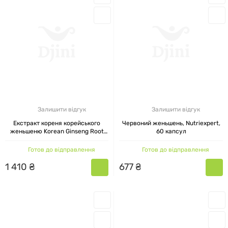
Залишити відгук
Залишити відгук
Екстракт кореня корейського
Червоний женьшень, Nutriexpert,
женьшеню Korean Ginseng Root
60 капсул
Extract Solgar 60 рослинних
капсул
Готов до відправлення
Готов до відправлення
1
410
₴
677
₴