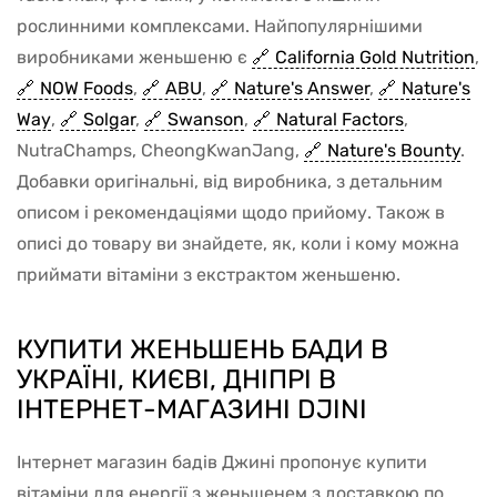
рослинними комплексами. Найпопулярнішими
виробниками женьшеню є
California Gold Nutrition
,
NOW Foods
,
ABU
,
Nature's Answer
,
Nature's
Way
,
Solgar
,
Swanson
,
Natural Factors
,
NutraChamps, CheongKwanJang,
Nature's Bounty
.
Добавки оригінальні, від виробника, з детальним
описом і рекомендаціями щодо прийому. Також в
описі до товару ви знайдете, як, коли і кому можна
приймати вітаміни з екстрактом женьшеню.
КУПИТИ ЖЕНЬШЕНЬ БАДИ В
УКРАЇНІ, КИЄВІ, ДНІПРІ В
ІНТЕРНЕТ-МАГАЗИНІ DJINI
Інтернет магазин бадів Джині пропонує купити
вітаміни для енергії з женьшенем з доставкою по