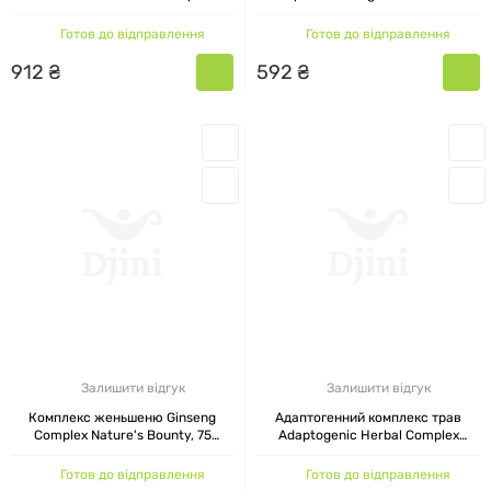
питні ампули на 20 днів
Nature's Answer 30 мл
Готов до відправлення
Готов до відправлення
912
₴
592
₴
Залишити відгук
Залишити відгук
Комплекс женьшеню Ginseng
Адаптогенний комплекс трав
Complex Nature's Bounty, 75
Adaptogenic Herbal Complex
капсул
(Rhodiola Ashwagandha Ginseng)
Swanson, 60 капсул
Готов до відправлення
Готов до відправлення