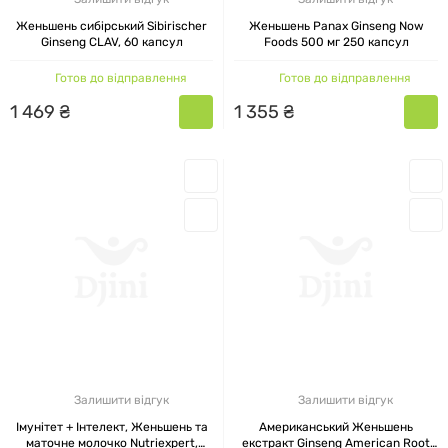
Женьшень сибірський Sibirischer
Женьшень Panax Ginseng Now
Ginseng CLAV, 60 капсул
Foods 500 мг 250 капсул
Готов до відправлення
Готов до відправлення
1
469
₴
1
355
₴
Залишити відгук
Залишити відгук
Імунітет + Інтелект, Женьшень та
Американський Женьшень
маточне молочко Nutriexpert,
екстракт Ginseng American Root