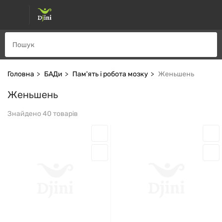
Головна
БАДи
Пам'ять і робота мозку
Женьшень
Женьшень
Знайдено 40 товарів