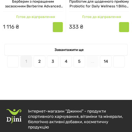
Берберин з покращеним
Пробіотик для щоденного прийому
засвоєнням Berberine Advanced
Probiotic for Daily Wellness 1 Billion
Enhanced Absorption Swanson, 30
CFU Swanson, 120 капсул
капсул
Готов до відправлення
Готов до відправлення
1
116
₴
333
₴
Завантажити ще
1
2
3
4
5
...
14
Інтернет-магазин "Джинні" - продукти
спортивного харчування, вітаміни та мінерали,
біологічно активні добавки, косметичну
продукцію