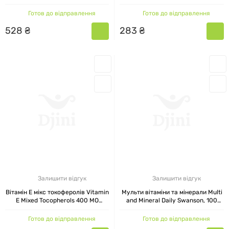
капсул
Готов до відправлення
Готов до відправлення
США.
528
₴
283
₴
КАТАЛОГ ТОВАРІВ ВИРОБНИКА
SWANSON
Для себе корисні добавки від бренду SWANSON
знайде кожен. Це і
вітаміни
, і мінерали, і
екстракти рослин, і
спортивне харчування
,
бакалія,
добавки для шкіри, волосся і нігтів
,
антивікові комплекси, вітамінно-мінеральні
комплекси для домашніх улюбленців.
Залишити відгук
Залишити відгук
Серед препаратів Swanson можна
купити
Вітамін Е мікс токоферолів Vitamin
Мульти вітаміни та мінерали Multi
E Mixed Tocopherols 400 МО
and Mineral Daily Swanson, 100
вітаміни групи В
, жиророзчинні
вітаміни К
,
Swanson, 100 капсул
капсул
А
,
Е
і "сонячний вітамін Д". Також у
Готов до відправлення
Готов до відправлення