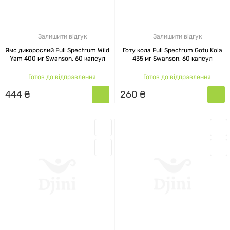
Запоріжжя. У місті Дніпро можна добавки
купити самовивозом, а також познайомиться з
усім асортиментом магазину.
Залишити відгук
Залишити відгук
Ямс дикорослий Full Spectrum Wild
Готу кола Full Spectrum Gotu Kola
Yam 400 мг Swanson, 60 капсул
435 мг Swanson, 60 капсул
Готов до відправлення
Готов до відправлення
444
₴
260
₴