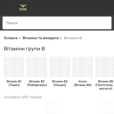
Головна
Вітаміни та мінерали
Вітаміни В
Вітаміни групи B
Вітамін В1
Вітамін В2
Вітамін В3
Холін
Вітамін В5
(Тіамін)
(Рибофлавін)
(Ніацин)
(Вітамін В4)
(Пантотено
кислота)
Знайдено 695 товарів