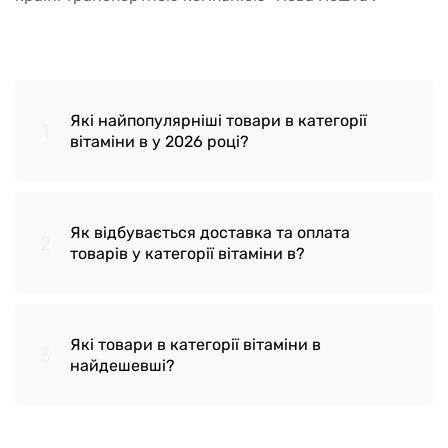
Які найпопулярніші товари в категорії
1
вітаміни в у 2026 році?
Як відбувається доставка та оплата
2
Міо-інозитол Myo-Inositol Biotus 120
товарів у категорії вітаміни в?
капсул
Біоактивний В-комплекс вітамінів
Які товари в категорії вітаміни в
3
BioActive Complete B-Complex Life
Доставка здійснюється по Україні,
найдешевші?
Extension 60 капсул
транспортною компанією 'Нова Пошта' у
відділення або до дверей замовника
Біотин Now Foods (Biotin) 5000 мкг 120