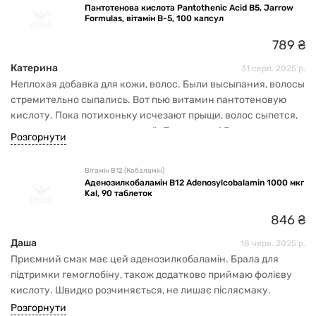
Пантотенова кислота Pantothenic Acid B5, Jarrow
Formulas, вітамін В-5, 100 капсул
789
₴
Катерина
31 серп. 2025 р.
Неплохая добавка для кожи, волос. Были высыпания, волосы
стремительно сыпались. Вот пью витамин пантотеновую
кислоту. Пока потихоньку исчезают прыщи, волос сыпется,
но и видимо, что растет новый. Принимаю 1,5 месяца.
Розгорнути
Вітамін В12 (Кобаламін)
Аденозилкобаламін B12 Adenosylcobalamin 1000 мкг
Kal, 90 таблеток
846
₴
Даша
18 черв. 2025 р.
Приємний смак має цей аденозилкобаламін. Брала для
підтримки гемоглобіну, також додатково приймаю фолієву
кислоту. Швидко розчиняється, не лишає післясмаку.
Розгорнути