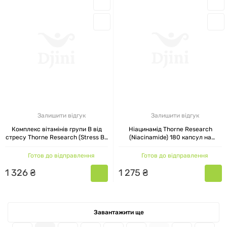
Залишити відгук
Залишити відгук
Комплекс вітамінів групи В від
Ніацинамід Thorne Research
стресу Thorne Research (Stress B-
(Niacinamide) 180 капсул на
Complex) 60 рослинних капсул
рослинній основі
Готов до відправлення
Готов до відправлення
1
326
₴
1
275
₴
Завантажити ще