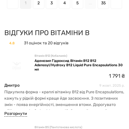
1
2
3
4
5
...
35
ВІДГУКИ ПРО ВІТАМІНИ В
31 оцінок та 20 відгуків
4.8
Вітамін В12 (Кобаламін)
Аденозил Гідроксид Вітамін В12 B12
Adenosyl/Hydroxy B12 Liquid Pure Encapsulations 30
мл
1
791
₴
Дмитро
9 жовт. 2025 р.
Підкупила форма - краплі вітаміну В12 від Pure Encapsulations,
кажуть у рідкій формі краще йде засвоєння. З позитивних
змін - поява енергійності, зменшення втоми. Дорогувато
обійшлося, ніж би інші форми в12. Смак нейтральний.
Розгорнути
Вітамін В5 (Пантотенова кислота)