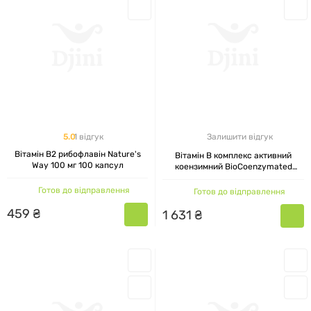
5.0
1 відгук
Залишити відгук
Вітамін В2 рибофлавін Nature's
Вітамін В комплекс активний
Way 100 мг 100 капсул
коензимний BioCoenzymated
Active B Complex Natural Factors,
120 капсул
Готов до відправлення
Готов до відправлення
459
₴
1
631
₴