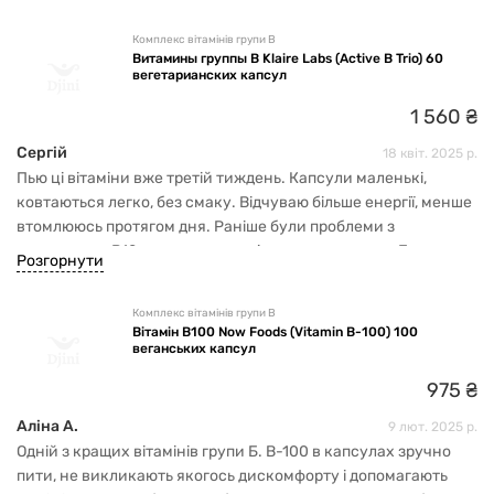
Комплекс вітамінів групи В
Витамины группы В Klaire Labs (Active B Trio) 60
вегетарианских капсул
1
560
₴
Сергій
18 квіт. 2025 р.
Пью ці вітаміни вже третій тиждень. Капсули маленькі,
ковтаються легко, без смаку. Відчуваю більше енергії, менше
втомлююсь протягом дня. Раніше були проблеми з
засвоєнням B12, але здається, ці працюють краще. Буду
Розгорнути
продовжувати прийом
Комплекс вітамінів групи В
Вітамін B100 Now Foods (Vitamin B-100) 100
веганських капсул
975
₴
Аліна А.
9 лют. 2025 р.
Одній з кращих вітамінів групи Б. В-100 в капсулах зручно
пити, не викликають якогось дискомфорту і допомагають