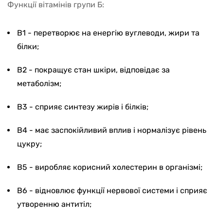
Функції вітамінів групи Б:
B1 - перетворює на енергію вуглеводи, жири та
білки;
B2 - покращує стан шкіри, відповідає за
метаболізм;
B3 - сприяє синтезу жирів і білків;
B4 - має заспокійливий вплив і нормалізує рівень
цукру;
B5 - виробляє корисний холестерин в організмі;
B6 - відновлює функції нервової системи і сприяє
утворенню антитіл;