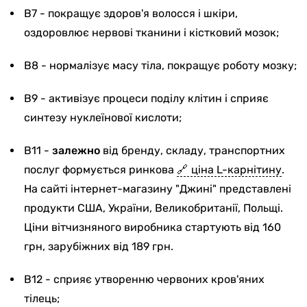
B7 - покращує здоров'я волосся і шкіри,
оздоровлює нервові тканини і кістковий мозок;
B8 - нормалізує масу тіла, покращує роботу мозку;
B9 - активізує процеси поділу клітин і сприяє
синтезу нуклеїнової кислоти;
В11 -
залежно
від бренду, складу, транспортних
послуг формується ринкова
ціна L-карнітину
.
На сайті інтернет-магазину "Джині" представлені
продукти США, України, Великобританії, Польщі.
Ціни вітчизняного виробника стартують від 160
грн, зарубіжних від 189 грн.
B12 - сприяє утворенню червоних кров'яних
тілець;