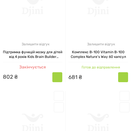
Залишити відгук
Залишити відгук
Підтримка функцій мозку для дітей
Комплекс B-100 Vitamin B-100
від 4 років Kids Brain Builder
Complex Nature's Way 60 капсул
Nature's Way Смак лимонаду 60
жувальних цукерок
Закінчується
Готов до відправлення
802
₴
681
₴