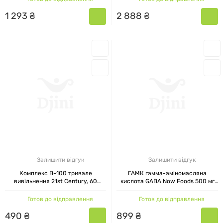
1
293
₴
2
888
₴
Залишити відгук
Залишити відгук
Комплекс B-100 тривале
ГАМК гамма-аміномасляна
вивільнення 21st Century, 60
кислота GABA Now Foods 500 мг
таблеток
200 капсул
Готов до відправлення
Готов до відправлення
490
₴
899
₴