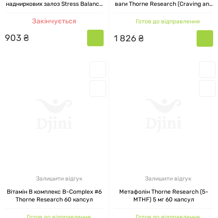
надниркових залоз Stress Balance
ваги Thorne Research (Craving and
Thorne Research 60 капсул
Stress Support) 60 капсул
Закінчується
Готов до відправлення
903
₴
1
826
₴
Залишити відгук
Залишити відгук
Вітамін B комплекс B-Complex #6
Метафолін Thorne Research (5-
Thorne Research 60 капсул
MTHF) 5 мг 60 капсул
Готов до відправлення
Готов до відправлення