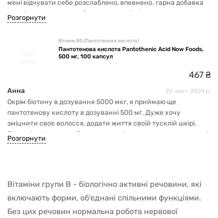
мені відчувати себе розслаблено, впевнено. гарна добавка
для підтримки нервової системи та м’язів.
Розгорнути
Вітамін В5 (Пантотенова кислота)
Пантотенова кислота Pantothenic Acid Now Foods,
500 мг, 100 капсул
467
₴
Анна
20 лист. 2024 р.
Окрім біотину в дозування 5000 мкг, я приймаю ще
пантотенову кислоту в дозуванні 500 мг. Дуже хочу
зміцнити своє волосся, додати життя своїй тусклій шкірі.
Плюс вітаміни групи В позитивно діють на нервову систему і
Розгорнути
м’язи. Шкоди від прийому не помітила. Приймаю 2,5 місяці.
Вітаміни групи В - біологічно активні речовини, які
включають форми, об'єднані спільними функціями.
Без цих речовин нормальна робота нервової