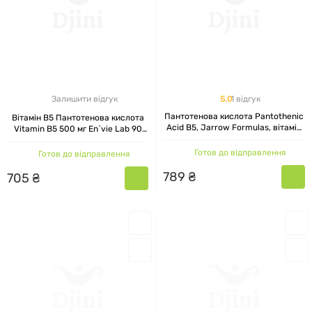
5.0
1 відгук
Залишити відгук
Пантотенова кислота Pantothenic
Вітамін В5 Пантотенова кислота
Acid B5, Jarrow Formulas, вітамін
Vitamin B5 500 мг En`vie Lab 90
В-5, 100 капсул
капсул
Готов до відправлення
Готов до відправлення
789
₴
705
₴