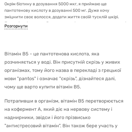
Окрім біотину в дозування 5000 мкг, я приймаю ще
пантотенову кислоту в дозуванні 500 мг. Дуже хочу
зміцнити своє волосся, додати життя своїй тусклій шкірі.
Плюс вітаміни групи В позитивно діють на нервову систему і
Розгорнути
м’язи. Шкоди від прийому не помітила. Приймаю 2,5 місяці.
Вітамін В5 - це пантотенова кислота, яка
розчиняється у воді. Він присутній скрізь у живих
організмах, тому його назва в перекладі з грецької
мови "pantos" і означає "скрізь", дізнайтеся далі,
чому ще варто купити вітамін В5.
Потрапивши в організм, вітамін В5 перетворюється
на кофермент А, який діє на нервову систему і
наднирники, звідси і його прізвисько
"антистресовий вітамін". Він також бере участь у