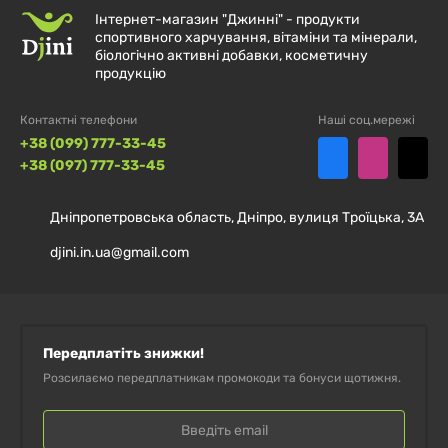
Пантотенова кислота Pantothenic Acid
протягом 2-х робочих днів після
1000mg - 50 tabs
Інтернет-магазин "Джинні" - продукти
Solaray 500 мг 100 капсул
погодження оплати
спортивного харчування, вітаміни та мінерали,
біологічно активні добавки, косметичну
Пантотенова кислота Pantothenic Acid
продукцію
Пантотенова кислота Pantothenic Acid
Оплата доставки здійснюється покупцем
Nature's Way 250 мг 100 капсул
500 мг, Solaray, 250 капсул
при отриманні замовлення.
Контактні телефони
Наші соц.мережі
Пантетин вітамін B5 450 мг
+38 (099) 777-33-45
+38 (097) 777-33-45
BioCoenzymated B5 Pantethine Natural
Factors, 60 капсул
Дніпропетровська область, Дніпро, вулиця Троїцька, 3А
Пантотенова кислота Pantothenic Acid
djini.in.ua@gmail.com
250 мг Solaray 100 капсул
Пантотенова кислота Pantothenic Acid
Source Naturals 100 мг 250 таблеток
Передплатіть знижки!
Розсилаємо передплатникам промокоди та бонуси щотижня.