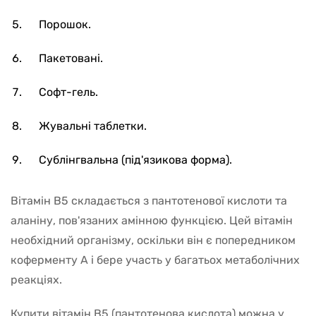
Порошок.
Пакетовані.
Софт-гель.
Жувальні таблетки.
Сублінгвальна (під'язикова форма).
Вітамін В5 складається з пантотенової кислоти та
аланіну, пов'язаних амінною функцією. Цей вітамін
необхідний організму, оскільки він є попередником
коферменту А і бере участь у багатьох метаболічних
реакціях.
Купити вітамін В5 (пантотенова кислота) можна у