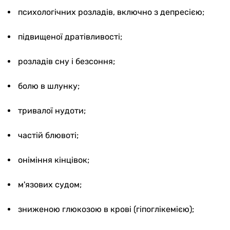
психологічних розладів, включно з депресією;
підвищеної дратівливості;
розладів сну і безсоння;
болю в шлунку;
тривалої нудоти;
частій блювоті;
оніміння кінцівок;
м'язових судом;
зниженою глюкозою в крові (гіпоглікемією);