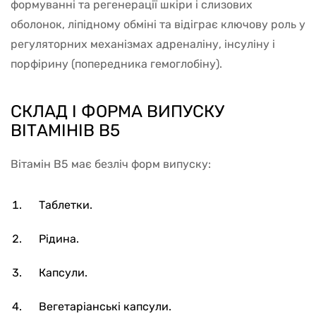
формуванні та регенерації шкіри і слизових
оболонок, ліпідному обміні та відіграє ключову роль у
регуляторних механізмах адреналіну, інсуліну і
порфірину (попередника гемоглобіну).
СКЛАД І ФОРМА ВИПУСКУ
ВІТАМІНІВ B5
Вітамін В5 має безліч форм випуску:
Таблетки.
Рідина.
Капсули.
Вегетаріанські капсули.