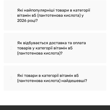
Які найпопулярніші товари в категорії
1
вітамін в5 (пантотенова кислота) у
2026 році?
Як відбувається доставка та оплата
2
Пантотенова кислота Pantothenic Acid
товарів у категорії вітамін в5
(пантотенова кислота)?
Now Foods, 500 мг, 100 капсул
Пантотенова кислота Solgar
(Pantothenic Acid) 550 мг 100 рослинних
Які товари в категорії вітамін в5
3
капсул
Доставка здійснюється по Україні,
(пантотенова кислота) найдешевші?
транспортною компанією 'Нова Пошта' у
Пантотенова кислота Pantothenic Acid
відділення або до дверей замовника
Source Naturals 100 мг 250 таблеток
Надсилання замовлень відбувається
Pantothenic Acid Sustained Release