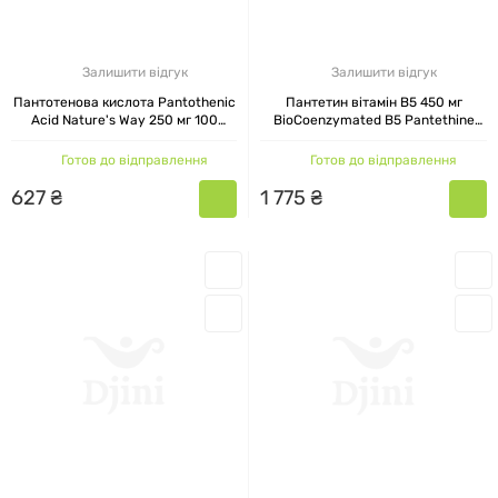
Залишити відгук
Залишити відгук
Пантотенова кислота Pantothenic
Пантетин вітамін B5 450 мг
Acid Nature's Way 250 мг 100
BioCoenzymated B5 Pantethine
капсул
Natural Factors, 60 капсул
Готов до відправлення
Готов до відправлення
627
₴
1
775
₴