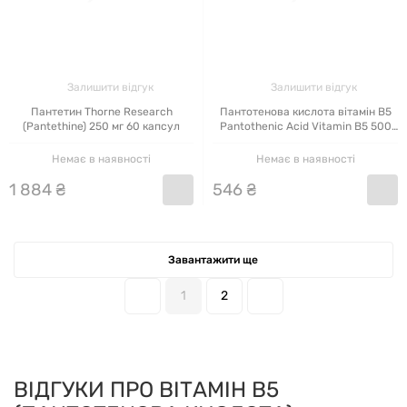
Залишити відгук
Залишити відгук
Пантетин Thorne Research
Пантотенова кислота вітамін B5
(Pantethine) 250 мг 60 капсул
Pantothenic Acid Vitamin B5 500
мг Stark Pharm, 180 таблеток
Немає в наявності
Немає в наявності
1
884
₴
546
₴
Завантажити ще
1
2
ВІДГУКИ ПРО ВІТАМІН В5