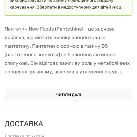
використовувати як заміну повноцінного раціону
харчування. Зберігати в недоступному для дітей місці.
Пантетин Now Foods (Pantethine) - це харчова
добавка, що містить високу концентрацію
пантетину. Пантетин є формою вітаміну В5
(пантотенової кислоти) і є біологічно активною
сполукою. Він відіграє важливу роль у метаболічних
процесах організму, зокрема в утворенні енергії,
синтезі гормонів і нейротрансмітерів, а також
оновленні клітин.
ЧИТАТИ ДАЛІ
Кому рекомендується:
Пантетин Now Foods
рекомендується для тих, хто прагне підтримувати
загальну енергію і метаболізм, поліпшити функцію
ДОСТАВКА
серця і кровоносної системи, а також для тих, хто
Доставка по Україні: