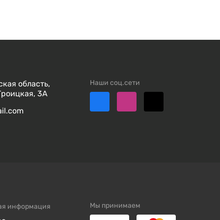
Наши соц.сети
кая область,
Троицкая, 3А
ail.com
Мы принимаем
ая информация