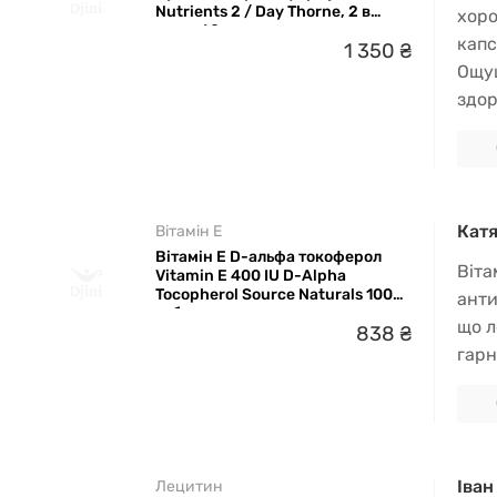
Nutrients 2 / Day Thorne, 2 в
хоро
день, 60 капсул
капс
1
350
₴
Ощущ
здор
Катя
Вітамін E
Вітамін E D-альфа токоферол
Віта
Vitamin E 400 IU D-Alpha
Tocopherol Source Naturals 100
анти
таблеток
що л
838
₴
гарн
Іван
Лецитин