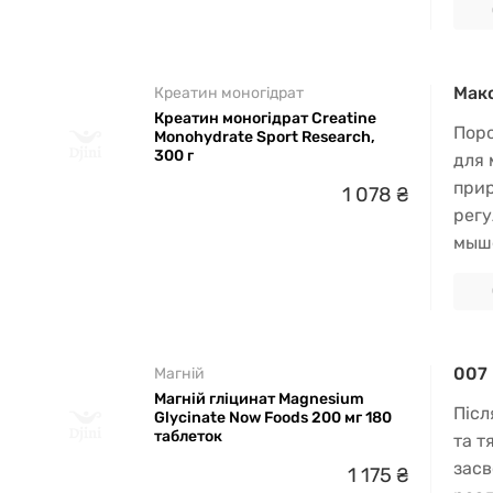
Макс
Креатин моногідрат
Креатин моногідрат Creatine
Поро
Monohydrate Sport Research,
300 г
для 
прир
1
078
₴
регу
мыше
007 
Магній
Магній гліцинат Magnesium
Післ
Glycinate Now Foods 200 мг 180
таблеток
та т
засв
1
175
₴