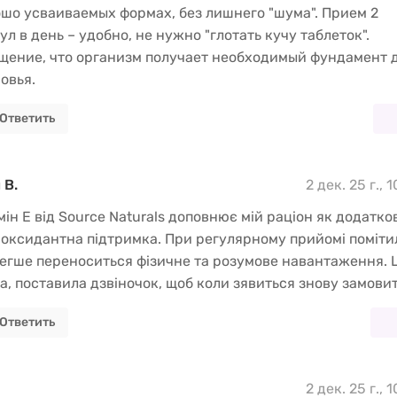
шо усваиваемых формах, без лишнего "шума". Прием 2
ул в день – удобно, не нужно "глотать кучу таблеток".
ение, что организм получает необходимый фундамент 
овья.
Ответить
 В.
2 дек. 25 г., 
мін E від Source Naturals доповнює мій раціон як додатко
оксидантна підтримка. При регулярному прийомі поміти
егше переноситься фізичне та розумове навантаження. 
а, поставила дзвіночок, щоб коли зявиться знову замовит
Ответить
2 дек. 25 г., 