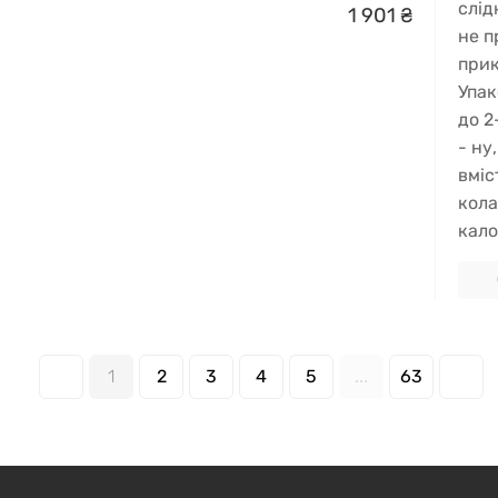
слід
1
901
₴
не п
прик
Упак
до 2
- ну
вміс
кола
кало
1
2
3
4
5
...
63