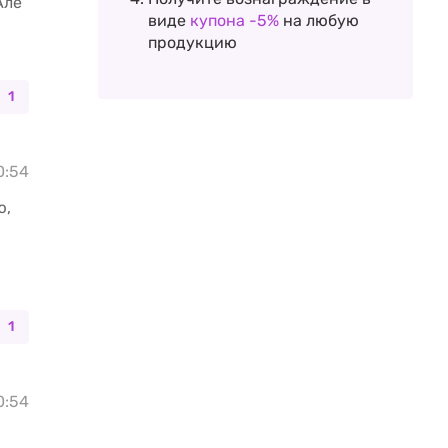
Але
виде
купона -5%
на любую
продукцию
1
10:54
ю,
1
10:54