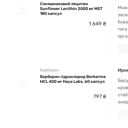
Соняшниковий лецитин
Можл
Sunflower Lecithin 2000 мг MST
180 капсул
засв
бува
1
649
₴
тяга
орга
Ирин
Берберин
Берберин гідрохлорид Berberine
Беру
HCL 400 мг Haya Labs, 60 капсул
кров
стаб
797
₴
энер