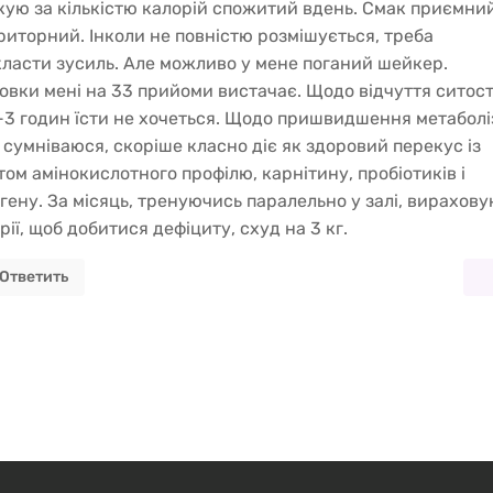
кую за кількістю калорій спожитий вдень. Смак приємний
риторний. Інколи не повністю розмішується, треба
ласти зусиль. Але можливо у мене поганий шейкер.
овки мені на 33 прийоми вистачає. Щодо відчуття ситост
-3 годин їсти не хочеться. Щодо пришвидшення метабол
, сумніваюся, скоріше класно діє як здоровий перекус із
том амінокислотного профілю, карнітину, пробіотиків і
гену. За місяць, тренуючись паралельно у залі, вирахов
рії, щоб добитися дефіциту, схуд на 3 кг.
Ответить