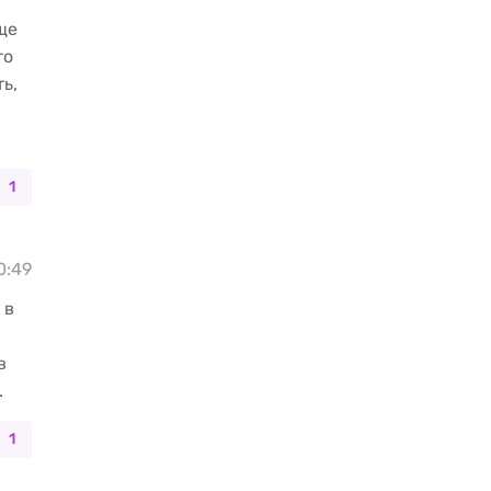
ще
то
ь,
1
10:49
 в
в
.
1