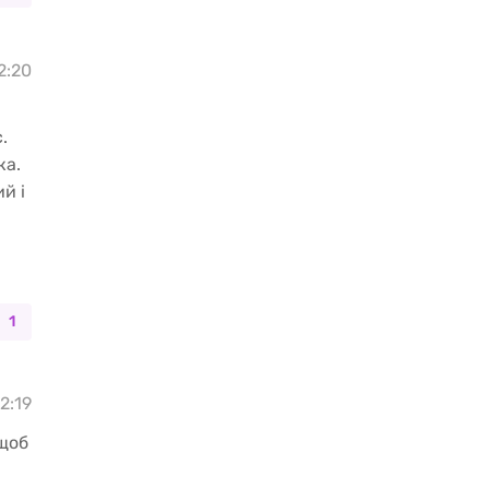
12:20
.
ка.
й і
1
12:19
 щоб