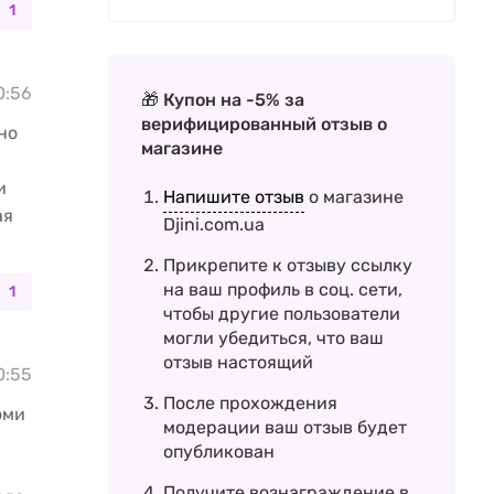
1
10:56
🎁 Купон на -5% за
верифицированный отзыв о
но
магазине
и
Напишите отзыв
о магазине
ая
Djini.com.ua
Прикрепите к отзыву ссылку
на ваш профиль в соц. сети,
1
чтобы другие пользователи
могли убедиться, что ваш
отзыв настоящий
10:55
После прохождения
оми
модерации ваш отзыв будет
опубликован
Получите вознаграждение в