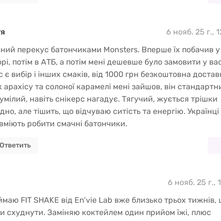
тя
6 нояб. 25 г., 
ний перекус батончиками Monsters. Вперше їх побачив у
рі, потім в АТБ, а потім мені дешевше було замовити у вас
 є вибір і інших смаків, від 1000 грн безкоштовна достав
 арахісу та солоної карамелі мені зайшов, він стандартни
умілий, навіть снікерс нагадує. Тягучий, жується трішки
дно, але тішить, що відчуваю ситість та енергію. Українці
вміють робити смачні батончики.
Ответить
6 нояб. 25 г., 
маю FIT SHAKE від En’vie Lab вже близько трьох тижнів,
и схуднути. Заміняю коктейлем один прийом їжі, плюс