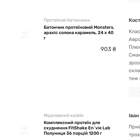
Кос
Протеїнові батончики
Батончик протеїновий Monsters,
Клас
арахіс солона карамель, 24 x 40
г
Авро
Плюс
903
₴
Смак
зроз
скла
теж 
Іван
Міцелярний казеїн
Комплексний протеїн для
Прий
схуднення FitShake En`vie Lab
Полуниця 36 порцій 1200 г
трох