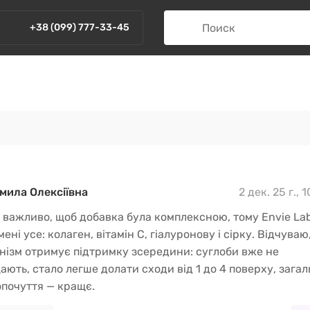
+38 (099) 777-33-45
ила Олексіївна
2 дек. 25 г., 
 важливо, щоб добавка була комплексною, тому Envie La
мені усе: колаген, вітамін C, гіалуронову і сірку. Відчуваю
нізм отримує підтримку зсередини: суглоби вже не
ають, стало легше долати сходи від 1 до 4 поверху, загал
почуття — кращє.