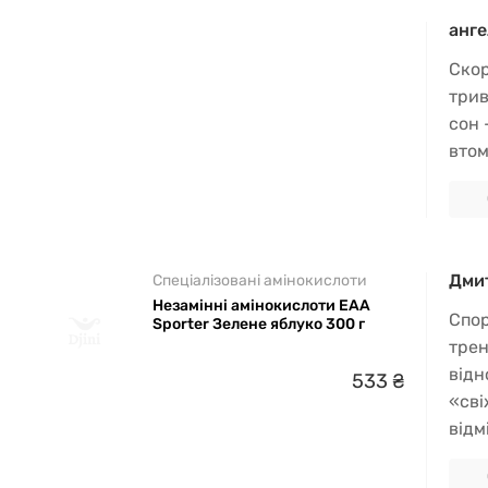
анге
Скор
трив
сон 
втом
Дми
Спеціалізовані амінокислоти
Незамінні амінокислоти EAA
Спор
Sporter Зелене яблуко 300 г
трен
відн
533
₴
«сві
відм