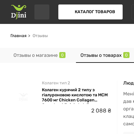
КАТАЛОГ ТОВАРОВ
Главная
Отзывы
Отзывы о магазине
Отзывы о товарах
0
0
Людм
Колаген тип 2
Колаген курячий 2 типу з
Мені
гіалуроновою кислотою та МСМ
7600 мг Chicken Collagen
дав 
Complex 4 En`vie Lab Без смаку
орга
2
088
₴
60 порцій
клац
само