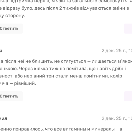
ьна підтримка нервів, м’язів та загального самопочуття. 
е відразу було, десь після 2 тижнів відчуваються зміни в
у сторону.
Ответить
а
2 дек. 25 г., 
а після неї не блищить, не стягується — лишається м’яко
енькою. Через кілька тижнів помітила, що навіть дрібні
вності або нерівний тон стали менш помітними, колір
ччя — рівніший.
Ответить
иил
2 дек. 25 г., 
енно понравилось, что все витамины и минералы – в