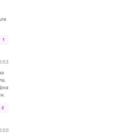
для
1
10:53
ва
ла,
Ціна
и.
2
10:50