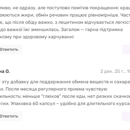
иво, не одразу, але поступово помітив покращення: кра
оюються жири, обмін речовин працює рівномірніше. Час
є, що після обіду важко, з лецитином відчувається легкіст
 до важкої їжі зменшилась. Загалом — гарна підтримка
нізму при здоровому харчуванні
Ответить
а О.
2 дек. 25 г., 
 эту добавку для поддержания обмена веществ и сахара
и. После месяца регулярного приема чувствую
ильность: меньше "глюков" после еды, нет резких скачко
гии. Упаковка 60 капсул – удобно для длительного курса
Ответить