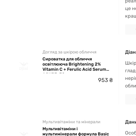
реал
це н
кращ
Діан
Догляд за шкірою обличчя
Сироватка для обличчя
Шкір
освітлююча Brightening 2%
Vitamin C + Ferulic Acid Serum
глад
ACURE, 30 мл
нері
953
₴
обли
Дан
Мультивітаміни та мінерали
Мультивітаміни і
Особ
мультимінерали формула Basic