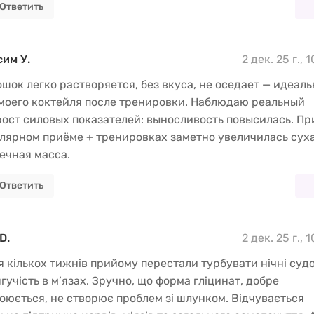
Ответить
им У.
2 дек. 25 г., 
шок легко растворяется, без вкуса, не оседает — идеаль
моего коктейля после тренировки. Наблюдаю реальный
ост силовых показателей: выносливость повысилась. Пр
лярном приёме + тренировках заметно увеличилась сух
чная масса.
Ответить
D.
2 дек. 25 г., 
я кількох тижнів прийому перестали турбувати нічні суд
ягучість в м’язах. Зручно, що форма гліцинат, добре
оюється, не створює проблем зі шлунком. Відчувається