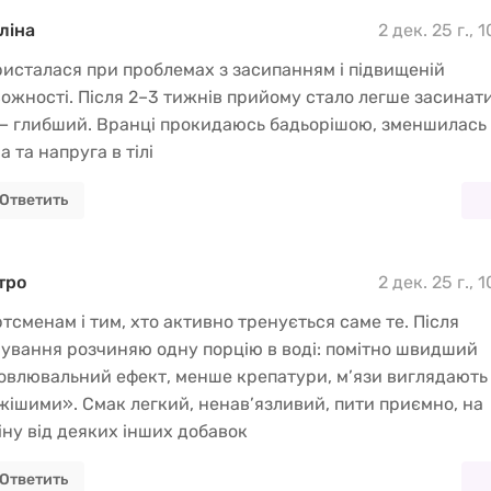
ліна
2 дек. 25 г., 
исталася при проблемах з засипанням і підвищеній
ожності. Після 2–3 тижнів прийому стало легше засинати
— глибший. Вранці прокидаюсь бадьорішою, зменшилась
а та напруга в тілі
Ответить
тро
2 дек. 25 г., 
тсменам і тим, хто активно тренується саме те. Після
ування розчиняю одну порцію в воді: помітно швидший
овлювальний ефект, менше крепатури, м’язи виглядають
жішими». Смак легкий, ненав’язливий, пити приємно, на
іну від деяких інших добавок
Ответить