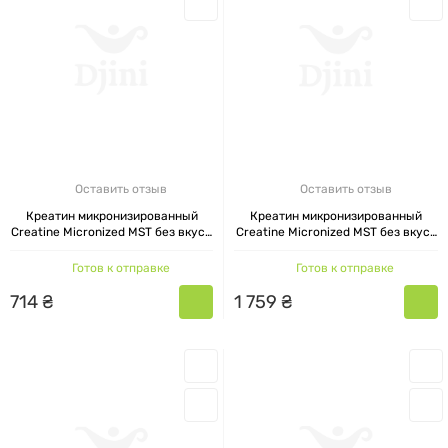
Оставить отзыв
Оставить отзыв
Креатин микронизированный
Креатин микронизированный
Creatine Micronized MST без вкуса
Creatine Micronized MST без вкуса
300 г
1 кг
Готов к отправке
Готов к отправке
714
₴
1
759
₴