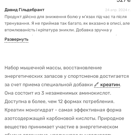
527
₴
Давид Гільдебрант
24 апр. 2024 г.
Продукт дійсно для зниження болю у м'язах під час та після
тренування. Я не приймав так багато, як вказано в описі, але
втомлюваність і кріпатура зникли. Добавка зручна у
використанні, капсули легко проковтнути, не мають різких
Развернуть
сторонніх ароматів.
Набор мышечной массы, восстановление
энергетических запасов у спортсменов достигается
за счет приема специальной добавки
креатин
.
Она состоит из 3 незаменимых аминокислот.
Доступна в более, чем 12 формах потребления.
Креатин моногидрат - самая эффективная форма
азотсодержащей карбоновой кислоты. Природное
вещество принимает участие в энергетическом