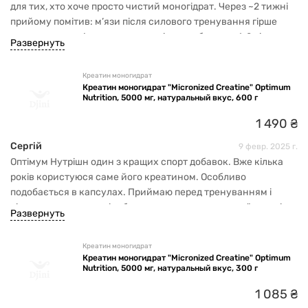
для тих, хто хоче просто чистий моногідрат. Через ~2 тижні
прийому помітив: м’язи після силового тренування гірше
втомлюються, з’явилась можливість зробити ще 1-2 підходи;
Развернуть
під час тренування сила тримається стабільніше.
Розчиняється нормально, хоча за смаком: як порошок з
Креатин моногидрат
водою — нічого особливого, доводиться просто запивати.
Креатин моногидрат "Micronized Creatine" Optimum
Викликає невелику затримку води (м’язи виглядали
Nutrition, 5000 мг, натуральный вкус, 600 г
повнішими), але нічого надзвичайного. Хороший вибір за
1
490
₴
співвідношенням ціна / ефект. Рекомендую тим, хто вже
знає, навіщо приймає креатин, і не шукає чудо-таблетку
Сергій
9 февр. 2025 г.
Оптімум Нутрішн один з кращих спорт добавок. Вже кілька
років користуюся саме його креатином. Особливо
подобається в капсулах. Приймаю перед тренуванням і
відчуваю силу, енергію, бажання покращувати свої силові
Развернуть
результати.
Креатин моногидрат
Креатин моногидрат "Micronized Creatine" Optimum
Nutrition, 5000 мг, натуральный вкус, 300 г
1
085
₴