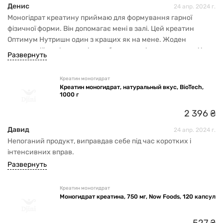
Денис
24 апр. 2024 г.
Моногідрат креатину приймаю для формування гарної
фізичної форми. Він допомагає мені в залі. Цей креатин
Оптимум Нутришн один з кращих як на мене. Жоден
попередній варіант мені не забезпечив відчуття легкості і
Развернуть
реальну результативність. Дозування тут теж оптимальне.
Ціна як на таку упаковку і об'єм - теж норм, плюс
Креатин моногидрат
безкоштовна доставка!
Креатин моногидрат, натуральный вкус, BioTech,
1000 г
2
396
₴
Давид
24 апр. 2024 г.
Непоганий продукт, виправдав себе під час коротких і
інтенсивних вправ.
Развернуть
Креатин моногидрат
Моногидрат креатина, 750 мг, Now Foods, 120 капсул