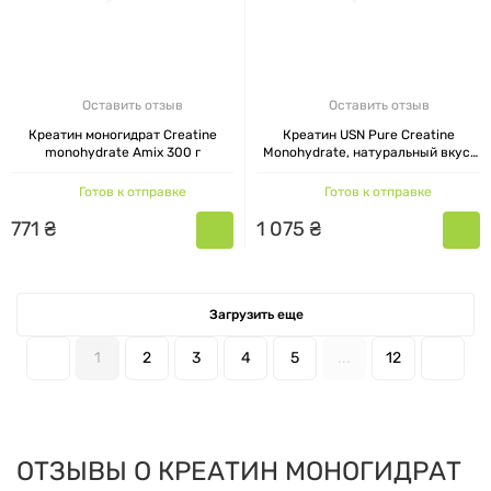
Оставить отзыв
Оставить отзыв
Креатин моногидрат Creatine
Креатин USN Pure Creatine
monohydrate Amix 300 г
Monohydrate, натуральный вкус,
500 г
Готов к отправке
Готов к отправке
771
₴
1
075
₴
Загрузить еще
1
2
3
4
5
...
12
ОТЗЫВЫ О КРЕАТИН МОНОГИДРАТ