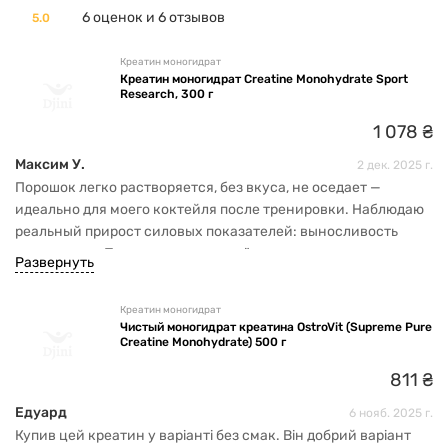
6 оценок и 6 отзывов
5.0
Креатин моногидрат
Креатин моногидрат Creatine Monohydrate Sport
Research, 300 г
1
078
₴
Максим У.
2 дек. 2025 г.
Порошок легко растворяется, без вкуса, не оседает —
идеально для моего коктейля после тренировки. Наблюдаю
реальный прирост силовых показателей: выносливость
повысилась. При регулярном приёме + тренировках заметно
Развернуть
увеличилась сухая мышечная масса.
Креатин моногидрат
Чистый моногидрат креатина OstroVit (Supreme Pure
Creatine Monohydrate) 500 г
811
₴
Едуард
6 нояб. 2025 г.
Купив цей креатин у варіанті без смак. Він добрий варіант