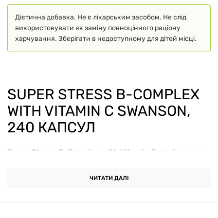
Дієтична добавка. Не є лікарським засобом. Не слід
використовувати як заміну повноцінного раціону
харчування. Зберігати в недоступному для дітей місці.
SUPER STRESS B-COMPLEX
WITH VITAMIN C SWANSON,
240 КАПСУЛ
Super Stress B-Complex with Vitamin C
від Swanson
— це інноваційний комплекс, розроблений
спеціально для підтримки нервової системи,
ЧИТАТИ ДАЛІ
зниження рівня стресу та зміцнення імунітету.
Кожна вегетаріанська капсула містить потужну