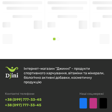
Ніацин (B3, ніацинамід)
50 мг NE
313%
Вітамін B6 (піридоксин HCl)
25 мг
1471%
340 мкг
Фолієва кислота
85%
DFE
Вітамін B12 (ціанокобаламін)
125 мкг
5208%
Біотин
50 мкг
167%
Інтернет-магазин "Джинні" - продукти
спортивного харчування, вітаміни та мінерали,
біологічно активні добавки, косметичну
Пантотенова кислота
125 мг
2500%
продукцію
(кальцієвий пантотенат)
Контактні телефони
Наші соц.мережі
Холін (холіну бітартрат)
20 мг
4%
+38 (099) 777-33-45
+38 (097) 777-33-45
Інозит
50 мг
*