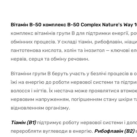
48603
Вітамін В-50 комплекс B-50 Complex Nature's Way 
комплекс вітамінів групи B для підтримки енергії, р
обмінних процесів. У складі тіамін, рибофлавін, ніаци
пантотенова кислота, холін та інозитол — ключові е
нервів, серця та обміну речовин.
Вітаміни групи B беруть участь у безлічі процесів в 
їжі на енергію до роботи нервової системи та підтр
волосся і нігтів. Їх нестача може проявлятися втом
нервовим напруженням, погіршенням стану шкіри т
відновленням організму.
Тіамін (B1)
підтримує роботу нервової системи і доп
переробляти вуглеводи в енергію.
Рибофлавін (B2)