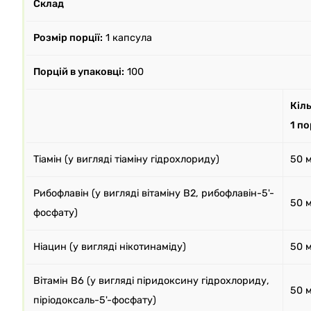
Склад
Розмір порції:
1 капсула
Порцій в упаковці:
100
Кіль
1 по
Тіамін (у вигляді тіаміну гідрохлориду)
50 
Рибофлавін (у вигляді вітаміну B2, рибофлавін-5'-
50 
фосфату)
Ніацин (у вигляді нікотинаміду)
50 
Вітамін B6 (у вигляді піридоксину гідрохлориду,
50 
піріодоксаль-5'-фосфату)