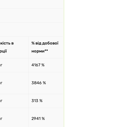
кість в
% від добової
рції
норми**
мг
4167 %
мг
3846 %
мг
313 %
мг
2941 %