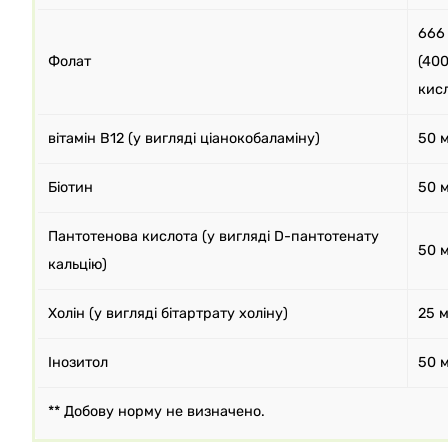
666
Фолат
(400
кис
вітамін B12 (у вигляді ціанокобаламіну)
50 
Біотин
50 
Пантотенова кислота (у вигляді D-пантотенату
50 
кальцію)
Холін (у вигляді бітартрату холіну)
25 м
Інозитол
50 
** Добову норму не визначено.