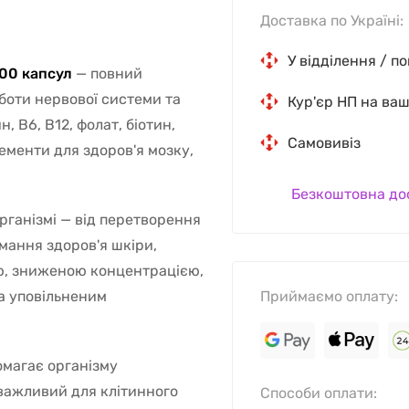
Доставка по Україні:
У відділення / п
100 капсул
— повний
оботи нервової системи та
Кур'єр НП на ва
н, B6, B12, фолат, біотин,
Самовивіз
лементи для здоров'я мозку,
Безкоштовна до
організмі — від перетворення
имання здоров'я шкіри,
ою, зниженою концентрацією,
а уповільненим
Приймаємо оплату:
омагає організму
важливий для клітинного
Способи оплати: