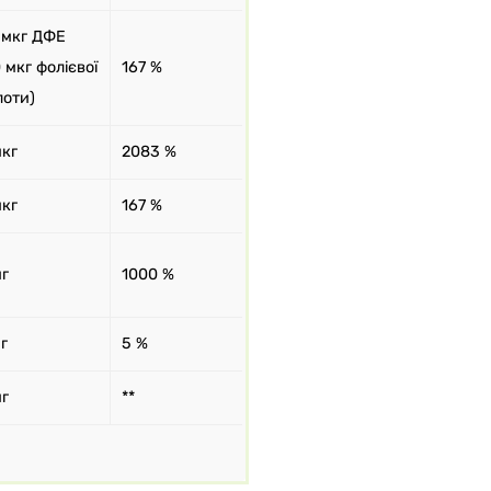
 мкг ДФЕ
 мкг фолієвої
167 %
лоти)
мкг
2083 %
мкг
167 %
мг
1000 %
г
5 %
мг
**