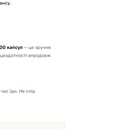
ансу.
100 капсул
— це зручне
рацездатності впродовж
час їди. Не слід