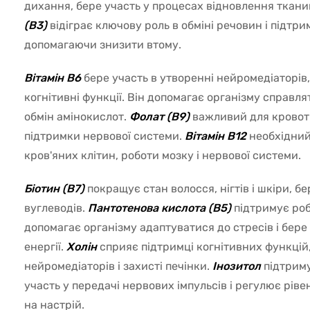
дихання, бере участь у процесах відновлення тканин
(B3)
відіграє ключову роль в обміні речовин і підтр
допомагаючи знизити втому.
Вітамін B6
бере участь в утворенні нейромедіаторів,
когнітивні функції. Він допомагає організму справля
обмін амінокислот.
Фолат (B9)
важливий для кровот
підтримки нервової системи.
Вітамін B12
необхідний
кров'яних клітин, роботи мозку і нервової системи.
Біотин (B7)
покращує стан волосся, нігтів і шкіри, бе
вуглеводів.
Пантотенова кислота (B5)
підтримує ро
допомагає організму адаптуватися до стресів і бере
енергії.
Холін
сприяє підтримці когнітивних функцій,
нейромедіаторів і захисті печінки.
Інозитол
підтрим
участь у передачі нервових імпульсів і регулює рів
на настрій.