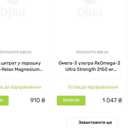
Залишити відгук
Залишити відгук
 цитрат у порошку
Омега-3 ультра RxOmega-3
s-Relax Magnesium
Ultra Strength 2150 мг
Natural Factors, смак
Natural Factors, 60 капсул
них фруктів, 250 г
в до відправлення
Готов до відправлення
910
₴
1
047
₴
И
КУПИТИ
Завантажити ще