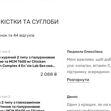
 КІСТКИ ТА СУГЛОБИ
інок та 44 відгуків
 тип 2
Людмила Олексіївна
 курячий 2 типу з гіалуроновою
Мені важливо, щоб доб
ою та МСМ 7600 мг Chicken
усе: колаген, вітамін 
n Complex 4 En`vie Lab Без смаку
цій
підтримку зсередини: 
2
088
₴
від 1 до 4 поверху, за
Розгорнути
 тип 2
Денис
 2 типу з глюкозаміном
Один з кращих, як на 
їтином та гіалуроновою
метилсульфонілметан, 
ю і МСМ 10600 мг Chicken