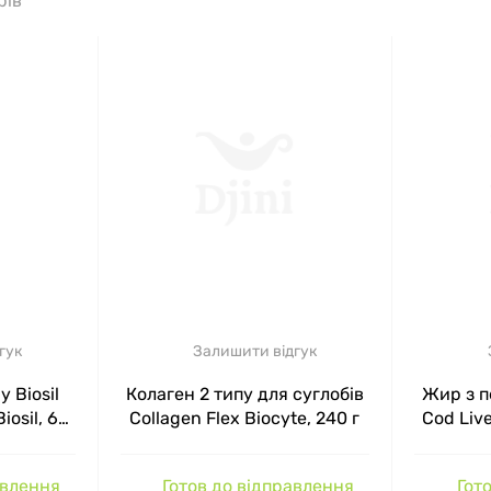
рів
гук
Залишити відгук
 Biosil
Колаген 2 типу для суглобів
Жир з п
iosil, 60
Collagen Flex Biocyte, 240 г
Cod Live
Лимон 
авлення
Готов до відправлення
Гото