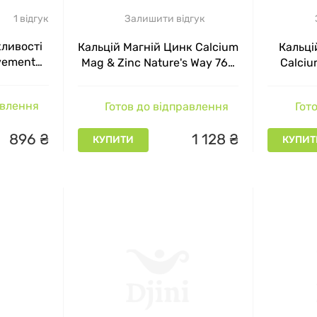
1 відгук
Залишити відгук
хливості
Кальцій Магній Цинк Calcium
Кальцій
ovement
Mag & Zinc Nature's Way 765
Calciu
e's Way
мг 250 капсул
W
 мл
авлення
Готов до відправлення
Гото
896
₴
1
128
₴
КУПИТИ
КУПИТ