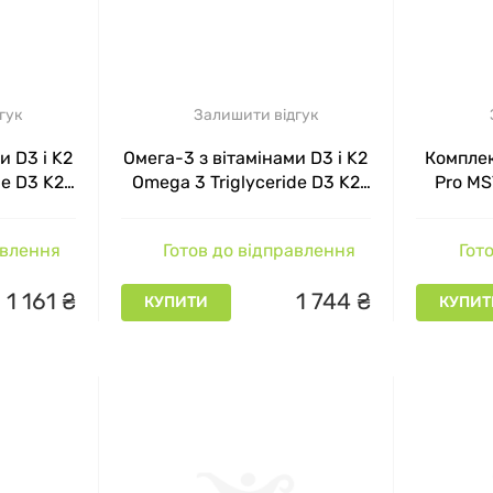
гук
Залишити відгук
и D3 і K2
Омега-3 з вітамінами D3 і K2
Комплек
de D3 K2
Omega 3 Triglyceride D3 K2
Pro MS
ул
MST 120 капсул
авлення
Готов до відправлення
Гото
1
161
₴
1
744
₴
КУПИТИ
КУПИТ