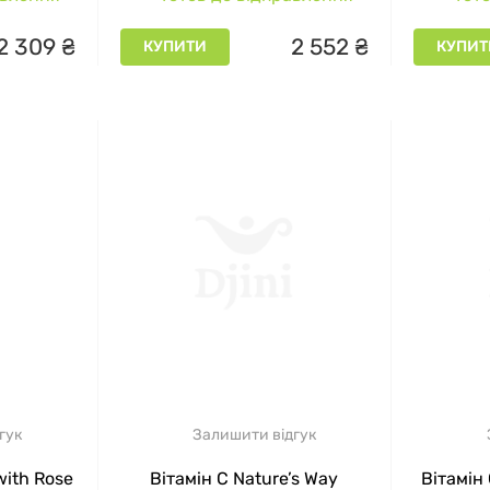
2
309
₴
2
552
₴
КУПИТИ
КУПИТ
гук
Залишити відгук
with Rose
Вітамін C Nature’s Way
Вітамін 