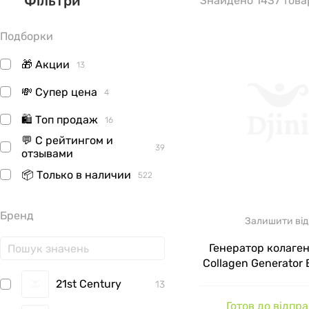
Фільтри
Знайдено 1437 това
Подборки
🎁 Акции
13
💸 Супер цена
4
🛍 Топ продаж
16
💬 С рейтингом и
39
отзывами
📦 Только в наличии
522
Бренд
Залишити від
Генератор колагену
Collagen Generator B
капсул
21st Century
13
Готов до відпр