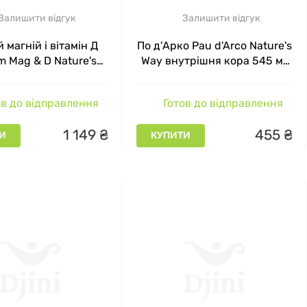
Залишити відгук
Залишити відгук
 магній і вітамін Д
По д'Арко Pau d'Arco Nature's
m Mag & D Nature's
Way внутрішня кора 545 мг
ay 250 капсул
100 вегетаріанських капсул
в до відправлення
Готов до відправлення
1
149
₴
455
₴
И
КУПИТИ