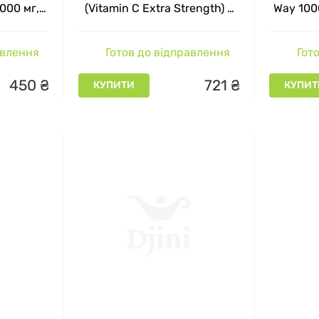
1000 мг,
(Vitamin C Extra Strength) з
Way 100
шипшиною 1000 мг, 100
м
капсул
авлення
Готов до відправлення
Гото
450
₴
721
₴
КУПИТИ
КУПИТ