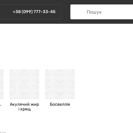
+38 (099) 777-33-45
онілметан
Акулячий жир
Босвеллія
і хрящ