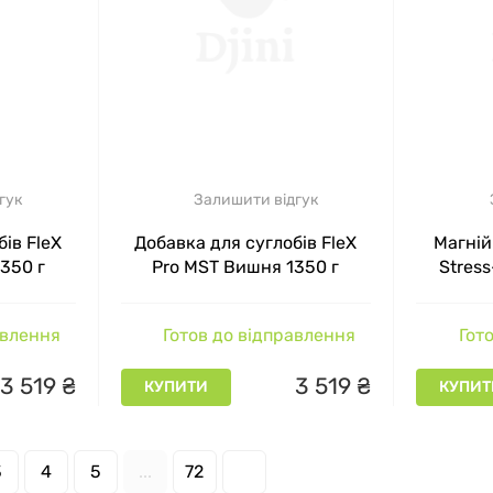
гук
Залишити відгук
ів FleX
Добавка для суглобів FleX
Магній
350 г
Pro MST Вишня 1350 г
Stres
Citrate 
тропіч
авлення
Готов до відправлення
Гото
3
519
₴
3
519
₴
КУПИТИ
КУПИТ
3
4
5
...
72