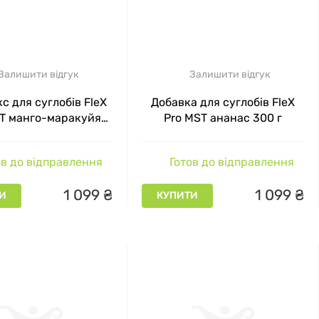
Залишити відгук
Залишити відгук
с для суглобів FleX
Добавка для суглобів FleX
T манго-маракуйя
Pro MST ананас 300 г
300 г
в до відправлення
Готов до відправлення
1
099
₴
1
099
₴
И
КУПИТИ