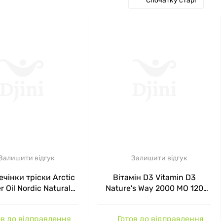
Спочатку старі
Залишити відгук
Залишити відгук
ечінки тріски Arctic
Вітамін D3 Vitamin D3
r Oil Nordic Naturals
Nature's Way 2000 МО 120
750 мг 180 капсул
капсул
в до відправлення
Готов до відправлення