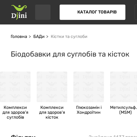
КАТАЛОГ ТОВАРІВ
Головна
БАДи
Кістки та суглоби
Біодобавки для суглобів та кісток
Комплекси
Комплекси
Глюкозамін і
Метилсульф
для здоров'я
для здоров'я
Хондроїтин
(MSM)
суглобів
кісток