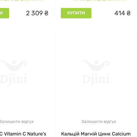
2
309
₴
414
₴
И
КУПИТИ
Залишити відгук
Залишити відгук
С Vitamin C Nature's
Кальцій Магній Цинк Calcium