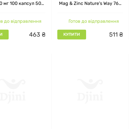
0 мг 100 капсул 500
Mag & Zinc Nature's Way 765
г на капсулу
мг 100 капсул
в до відправлення
Готов до відправлення
463
₴
511
₴
И
КУПИТИ