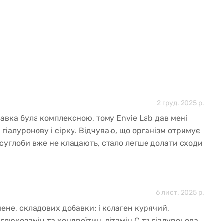
2 груд. 2025 р.
авка була комплексною, тому Envie Lab дав мені
C, гіалуронову і сірку. Відчуваю, що організм отримує
суглоби вже не клацають, стало легше долати сходи
гальне самопочуття — кращє.
6 лист. 2025 р.
мене, складових добавки: і колаген курячий,
глюкозамін та хондроїтин, вітамін С та гіалуронова