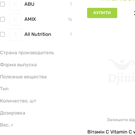
ABU
7
КУПИТИ
AMIX
16
All Nutrition
7
BioTech
12
Страна производитель
Bioglan
Форма выпуска
1
Полезные вещества
Biosil
1
Чехия
17
Тип
США
Таблетки
646
173
Biotus
13
Количество, шт
Великобритания
Капсулы
коллаген
546
272
27
Bluebonnet
21
Nutrition
Дозировка
Венгрия
Порошок
ферменты
Гарпагофитум
52
245
42
1
Залишити від
Boiron
Вес, г
1
Польша
Жевательные конфеты
витамины
Коллаген
100
30
421
7
Вітамін C Vitamin C 