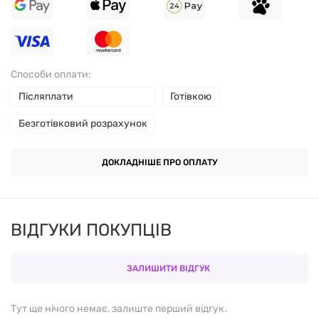
консервантів.
СКЛАД (1 КАПСУЛА)
Способи оплати:
Післяплати
Готівкою
% ВІД ДОБОВОЇ
КОМПОНЕНТ
КІЛЬКІСТЬ
Безготівковий розрахунок
НОРМИ
Вітамін C (аскорбінова
ДОКЛАДНІШЕ ПРО ОПЛАТУ
1000 мг
1111 %
кислота)
Екстракт шипшини (Rosa
ВІДГУКИ ПОКУПЦІВ
25 мг
**
canina)
ЗАЛИШИТИ ВІДГУК
** Добову норму не визначено.
Тут ще нічого немає, залиште перший відгук.