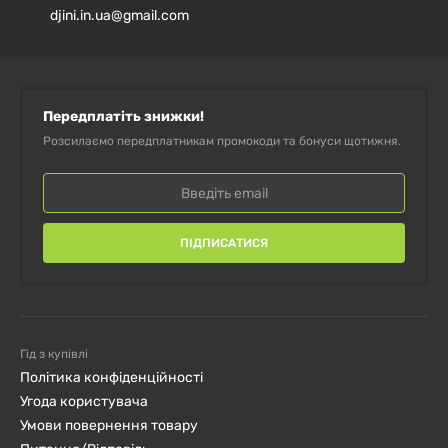
виробництві дієтичних добавок і вітамінів на основі
djini.in.ua@gmail.com
натуральних компонентів. Продукція виготовляється
за стандартами якості GMP.
Передплатіть знижки!
Розсилаємо передплатникам промокоди та бонуси щотижня.
ПІДПИСАТИСЯ
Гід з купівлі
Політика конфіденційності
Угода користувача
Умови повернення товару