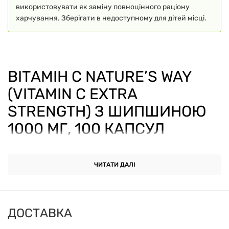
використовувати як заміну повноцінного раціону
харчування. Зберігати в недоступному для дітей місці.
ВІТАМІН C NATURE’S WAY
(VITAMIN C EXTRA
STRENGTH) З ШИПШИНОЮ
1000 МГ, 100 КАПСУЛ
Дієтична добавка. Не є лікарським засобом.
ЧИТАТИ ДАЛІ
Vitamin C Extra Strength від Nature’s Way
— це
джерело аскорбінової кислоти у високій дозі (1000
мг) з додаванням натурального екстракту шипшини.
ДОСТАВКА
Комплекс розроблено для щоденної