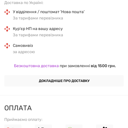
Доставка по Україні:
антиоксидантної підтримки організму.
У відділення / поштомат 'Нова пошта'
За тарифами перевізника
ОСОБЛИВОСТІ ПРОДУКТУ
Кур'єр НП на вашу адресу
За тарифами перевізника
Висококонцентрована форма вітаміну C — 1000 мг
Самовивіз
у капсулі.
за адресою
Збагачено екстрактом шипшини для покращення
Безкоштовна доставка
при замовленні
від 1500 грн.
біодоступності.
ДОКЛАДНІШЕ ПРО ДОСТАВКУ
Вітамін C бере участь у природному синтезі
колагену та обміні речовин.
Сприяє захисту клітин від окиснювальних
ОПЛАТА
процесів.
Приймаємо оплату:
Без штучних барвників, ароматизаторів і