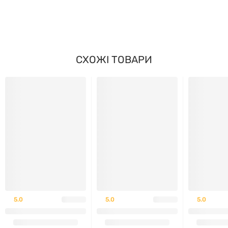
ІНШІ ІНГРЕДІЄНТИ
Желатин (капсула), стеарат магнію.
СХОЖІ ТОВАРИ
ЯК ПРИЙМАТИ
Дорослим — по 1 капсулі на день під час їжі або за
рекомендацією фахівця. Не перевищувати
рекомендовану добову порцію.
НЕ МІСТИТЬ
Цукру, солі, дріжджів, пшениці, сої, молочних
продуктів, штучних барвників, ароматизаторів та
5.0
5.0
5.0
консервантів.