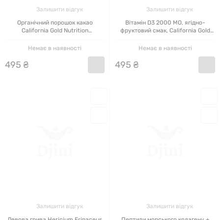
Залишити відгук
Залишити відгук
ненав'язливий дизайн упаковок, де в
Органічний порошок какао
Вітамін D3 2000 МО, ягідно-
California Gold Nutrition
фруктовий смак, California Gold
доступній формі можна прочитати всю
(Superfoods Organic Cacao
Nutrition, 90 жувальних цукерок
Powder) 240 г
необхідну інформацію;
Немає в наявності
Немає в наявності
495
₴
495
₴
безліч позитивних відгуків;
роз'яснення щодо вживання;
можна купити California Gold Nutrition в
Україні.
ПЕРЕВАГИ ЗАМОВЛЕННЯ
ПРОДУКЦІЇ CALIFORNIA GOLD
NUTRITION В ІНТЕРНЕТ-
МАГАЗИНІ ДЖИНІ
Залишити відгук
Залишити відгук
Левова грива Hericium Erinaceus
Пептиди морського колагену +