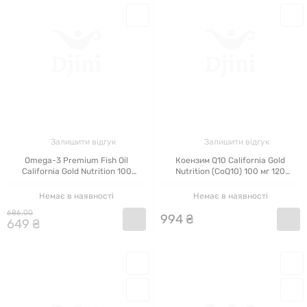
відзначена неодноразово сертифікатами від
провідних американських промислових органів
якості GMP, NSF і NPA.
Ще однією негласною сертифікацією якості
можна назвати зацікавленість IHERB у своїй
репутації, тому з цілковитою впевненістю
Залишити відгук
Залишити відгук
можна стверджувати, що продукція Gold
Omega-3 Premium Fish Oil
Коензим Q10 California Gold
Nutrition перевірена та відповідає всім
California Gold Nutrition 100
Nutrition (CoQ10) 100 мг 120
капсул
овочевих м'яких капсул
стандартам якості та найголовніше -
Немає в наявності
Немає в наявності
ефективності.
686
,
00
994
₴
649
₴
АСОРТИМЕНТ
Вітаміни California Gold Nutrition: