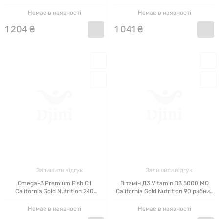
Gold Nutrition 240 капсул
HydrationUP 20 пакетиків по 42 г
Немає в наявності
Немає в наявності
1
204
₴
1
041
₴
ОСОБЛИВОСТІ ПРОДУКЦІЇ
КОМПАНІЇ КАЛІФОРНІЯ ГОЛД
НУТРИШН
Виробник California Gold Nutrition займається
реалізацією тільки якісних біодобавок,
вітамінно-мінеральних комплексів
,
пробіотичних препаратів, добавок для
контролю ваги. Застосування продукції
орієнтоване на дітей, підлітків, дорослих і
людей похилого віку.
Залишити відгук
Залишити відгук
Omega-3 Premium Fish Oil
Вітамін Д3 Vitamin D3 5000 МО
Філософія виробництва продуктів компанії - це
California Gold Nutrition 240
California Gold Nutrition 90 рибних
капсул
желатинових капсул
сприятливе екологічне середовище, чиста
Немає в наявності
Немає в наявності
вода, відсутність генно-модифікованих