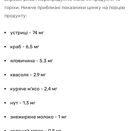
горіхи. Нижче приблизні показники цинку на порцію
продукту:
устриці - 74 мг
краб - 6,5 мг
яловичина - 5,3 мг
квасоля - 2,9 мг
куряче м'ясо - 2,4 мг
нут - 1,3 мг
знежирене молоко - 1 мг
зелений горох - 0,5 мг