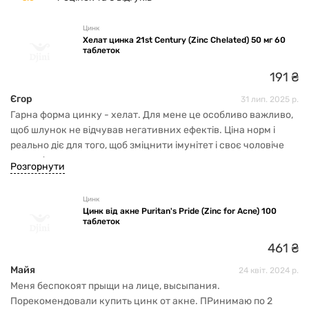
Цинк
Хелат цинка 21st Century (Zinc Chelated) 50 мг 60
таблеток
191
₴
Єгор
31 лип. 2025 р.
Гарна форма цинку - хелат. Для мене це особливо важливо,
щоб шлунок не відчував негативних ефектів. Ціна норм і
реально діє для того, щоб зміцнити імунітет і своє чоловіче
здоров'я.
Розгорнути
Цинк
Цинк від акне Puritan's Pride (Zinc for Acne) 100
таблеток
461
₴
Майя
24 квіт. 2024 р.
Меня беспокоят прыщи на лице, высыпания.
Порекомендовали купить цинк от акне. ПРинимаю по 2