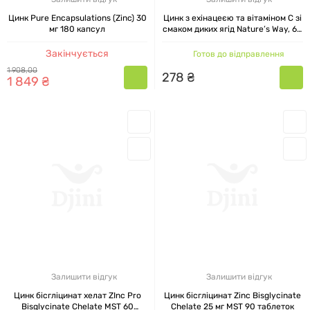
Цинк Pure Encapsulations (Zinc) 30
Цинк з ехінацеєю та вітаміном C зі
мг 180 капсул
смаком диких ягід Nature’s Way, 60
льодяників
Закінчується
Готов до відправлення
1
908
,
00
278
₴
1
849
₴
Залишити відгук
Залишити відгук
Цинк бісгліцинат хелат ZInc Pro
Цинк бісгліцинат Zinc Bisglycinate
Bisglycinate Chelate MST 60
Chelate 25 мг MST 90 таблеток