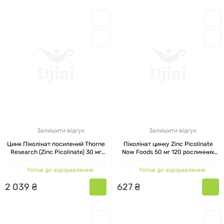
Залишити відгук
Залишити відгук
Цинк Піколінат посилений Thorne
Піколінат цинку Zinc Picolinate
Research (Zinc Picolinate) 30 мг
Now Foods 50 мг 120 рослинних
180 капсул
капсул
Готов до відправлення
Готов до відправлення
2
039
₴
627
₴