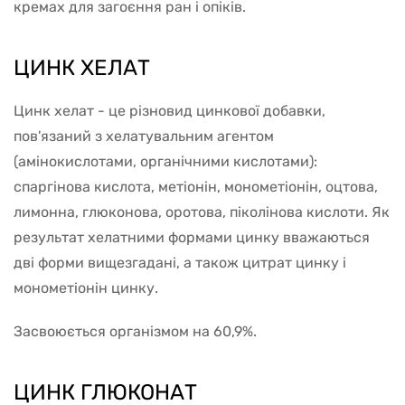
кремах для загоєння ран і опіків.
ЦИНК ХЕЛАТ
Цинк хелат - це різновид цинкової добавки,
пов'язаний з хелатувальним агентом
(амінокислотами, органічними кислотами):
спаргінова кислота, метіонін, монометіонін, оцтова,
лимонна, глюконова, оротова, піколінова кислоти. Як
результат хелатними формами цинку вважаються
дві форми вищезгадані, а також цитрат цинку і
монометіонін цинку.
Засвоюється організмом на 60,9%.
ЦИНК ГЛЮКОНАТ