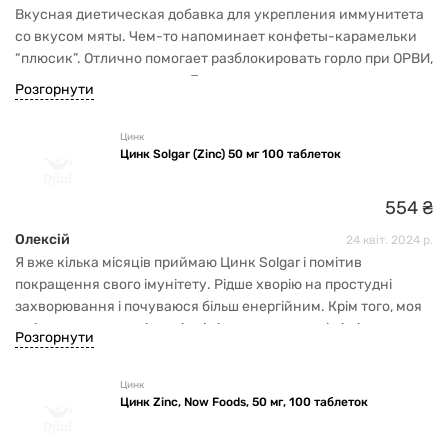
Вкусная диетическая добавка для укрепления иммунитета
со вкусом мяты. Чем-то напоминает конфеты-карамельки
“плюсик”. Отлично помогает разблокировать горло при ОРВИ,
после чего легче дышать. Бузина в составе - это
Розгорнути
натуральный компонент для укрепления иммунной
системы. Рекомендую попробовать.
Цинк
Цинк Solgar (Zinc) 50 мг 100 таблеток
554
₴
Олексій
24 квіт. 2024 р.
Я вже кілька місяців приймаю Цинк Solgar і помітив
покращення свого імунітету. Рідше хворію на простудні
захворювання і почуваюся більш енергійним. Крім того, моя
шкіра стала здоровішою і свіжішою, а волосся і нігті стали
Розгорнути
міцнішими. Цинк Solgar - це чудова добавка, яка допомагає
підтримувати здоров'я та красу зсередини. Я рекомендую її
Цинк
всім, хто хоче покращити своє здоров'я та виглядати краще.
Цинк Zinc, Now Foods, 50 мг, 100 таблеток