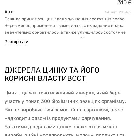
310
₴
Аня
24 квіт. 2024 р.
Решила принимать цинк для улучшения состояния волос.
Через месяц применения заметила что выпадение волос
значительно сократилось, а также улучшилось состояние
кожи, исчезли прыщи и воспаления. Кроме того цинк
Розгорнути
укрепляет иммунную систему. Также порадовала цена и
быстрая доставка.
ДЖЕРЕЛА ЦИНКУ ТА ЙОГО
КОРИСНІ ВЛАСТИВОСТІ
Цинк - це життєво важливий мінерал, який бере
участь у понад 300 біохімічних реакціях організму.
Він не виробляється самостійно в організмі, а має
надходити разом із продуктами харчування.
Багатими джерелами цинку вважаються м'ясні
вироби, риба і морепродукти, молочні продукти та