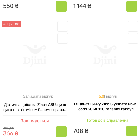
550
₴
1
144
₴
АКЦІЯ -8%
5.0
1 відгук
Залишити відгук
Гліцинат цинку Zinc Glycinate Now
Дієтична добавка Zinc+ ABU, цинк
Foods 30 мг 120 гелевих капсул
цитрат з вітаміном C, лемонграсом
і куркуміном, 60 капсул
Закінчується
Готов до відправлення
396
,
00
708
₴
366
₴