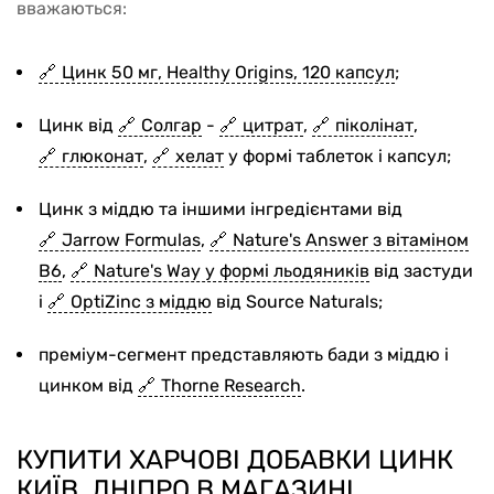
вважаються:
Цинк 50 мг, Healthy Origins, 120 капсул
;
Цинк від
Солгар
-
цитрат
,
піколінат
,
глюконат
,
хелат
у формі таблеток і капсул;
Цинк з міддю та іншими інгредієнтами від
Jarrow Formulas
,
Nature's Answer з вітаміном
В6
,
Nature's Way у формі льодяників
від застуди
і
OptiZinc з міддю
від Source Naturals;
преміум-сегмент представляють бади з міддю і
цинком від
Thorne Research
.
КУПИТИ ХАРЧОВІ ДОБАВКИ ЦИНК
КИЇВ, ДНІПРО В МАГАЗИНІ