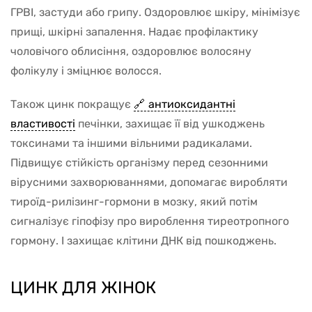
ГРВІ, застуди або грипу. Оздоровлює шкіру, мінімізує
прищі, шкірні запалення. Надає профілактику
чоловічого облисіння, оздоровлює волосяну
фолікулу і зміцнює волосся.
Також цинк покращує
антиоксидантні
властивості
печінки, захищає її від ушкоджень
токсинами та іншими вільними радикалами.
Підвищує стійкість організму перед сезонними
вірусними захворюваннями, допомагає виробляти
тироїд-рилізинг-гормони в мозку, який потім
сигналізує гіпофізу про вироблення тиреотропного
гормону. І захищає клітини ДНК від пошкоджень.
ЦИНК ДЛЯ ЖІНОК