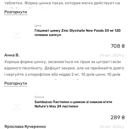
таблетки. Форма цинка такая, которая мягко действует на
ЖКТ. После 50 прийомов я заметила результат. Но кроме
Розгорнути
таблеток я еще купила специальную мазь от акне, убрала из
рациона молоко, сахар.
Цинк
Гліцинат цинку Zinc Glycinate Now Foods 30 мг 120
гелевих капсул
708
₴
Анна В.
24 квіт. 2024 р.
Хороша форма цинку, засвоюється не гірше за цитрат і всім
відомого піколінату. Дефіцит закриє, але не приймайте довго
і чергуйте з хлорофілом або міддю 2 мг. 10 днів цинк, 10 днів
мідь, 10 днів перерва і так 3-4 місяці. Потім можна пити за
Розгорнути
такою ж схемою раз на три місяці для профілактики. Волосся
припинило випадати, зі шкіри пішли висипання. Результат
Бузина
мене тішить.
Sambucus Пастилки з цинком зі смаком м'яти
Nature's Way 24 пастилки
289
₴
Ярослава Кучеренко
24 квіт. 2024 р.