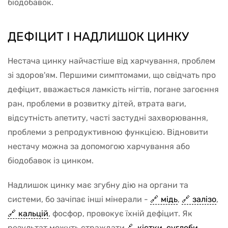
біодобавок.
ДЕФІЦИТ І НАДЛИШОК ЦИНКУ
Нестача цинку найчастіше від харчування, проблем
зі здоров'ям. Першими симптомами, що свідчать про
дефіцит, вважається ламкість нігтів, погане загоєння
ран, проблеми в розвитку дітей, втрата ваги,
відсутність апетиту, часті застудні захворювання,
проблеми з репродуктивною функцією. Відновити
нестачу можна за допомогою харчування або
біодобавок із цинком.
Надлишок цинку має згубну дію на органи та
системи, бо зачіпає інші мінерали -
мідь
,
залізо
,
кальцій
, фосфор, провокує їхній дефіцит. Як
результат можуть страждати
кістки, суглоби
,