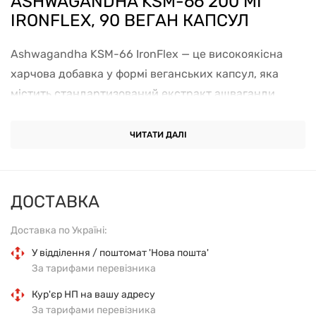
ASHWAGANDHA KSM-66 200 МГ
IRONFLEX, 90 ВЕГАН КАПСУЛ
Ashwagandha KSM-66 IronFlex — це високоякісна
харчова добавка у формі веганських капсул, яка
містить стандартизований екстракт ашваганди
KSM-66. Продукт спрямований на підтримку
стресостійкості, енергії, загального тонусу організму
ЧИТАТИ ДАЛІ
та підтримку імунітету.
Основні характеристики
ДОСТАВКА
Форма випуску: веганські капсули
Доставка по Україні:
У відділення / поштомат 'Нова пошта'
Кількість: 90 капсул
За тарифами перевізника
Кур'єр НП на вашу адресу
Екстракт ашваганди KSM-66 200 мг на порцію
За тарифами перевізника