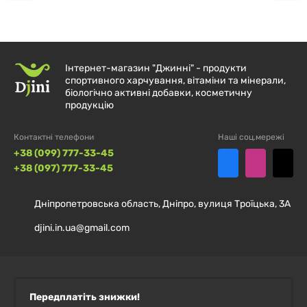
високоякісних спортивних харчових добавках,
орієнтованих на підтримку здоров’я та фізичної
активності.
Інтернет-магазин "Джинні" - продукти
спортивного харчування, вітаміни та мінерали,
Чому варто обрати саме цей продукт?
біологічно активні добавки, косметичну
продукцію
Ashwagandha KSM-66 IronFlex забезпечує надійну
підтримку організму в стресових ситуаціях,
Контактні телефони
Наші соц.мережі
+38 (099) 777-33-45
підвищує витривалість і енергетичний потенціал,
+38 (097) 777-33-45
завдяки чому є відмінним вибором для активних
людей.
Дніпропетровська область, Дніпро, вулиця Троїцька, 3А
Замовляйте зараз і підвищуйте свій життєвий тонус
djini.in.ua@gmail.com
з IronFlex!
Передплатіть знижки!