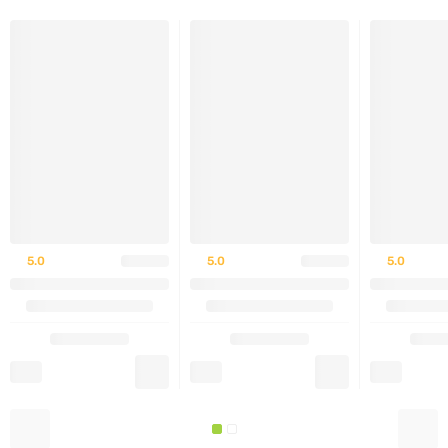
Краще вживати під час їжі
Не перевищувати рекомендовану дозу
Протипоказання та застереження
Індивідуальна непереносимість компонентів
Не рекомендується вагітним і годуючим без
5.0
5.0
5.0
консультації лікаря
Перед застосуванням проконсультуйтеся з
лікарем
Про бренд
IronFlex — це бренд, який спеціалізується на