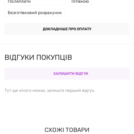
Післяплати
Готівкою
Безготівковий розрахунок
Переваги продукту
ДОКЛАДНІШЕ ПРО ОПЛАТУ
Висока концентрація екстракту KSM-66
Підтримка адаптації організму до стресу
ВІДГУКИ ПОКУПЦІВ
Покращення енергетичного балансу
ЗАЛИШИТИ ВІДГУК
Підтримка нервової системи
Веганська формула без компонентів тваринного
Тут ще нічого немає, залиште перший відгук.
походження
Як застосовувати
СХОЖІ ТОВАРИ
Приймати по 1 капсулі на день