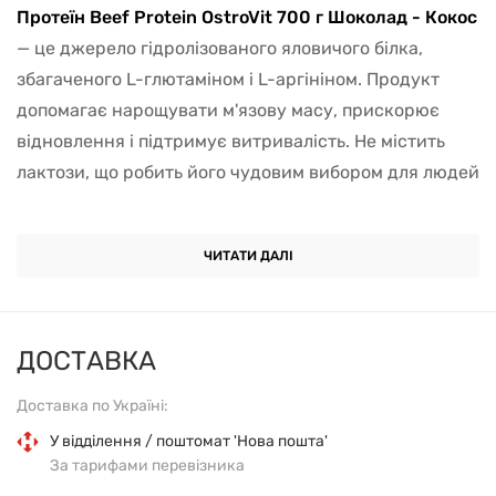
Протеїн Beef Protein OstroVit 700 г Шоколад - Кокос
— це джерело гідролізованого яловичого білка,
збагаченого L-глютаміном і L-аргініном. Продукт
допомагає нарощувати м'язову масу, прискорює
відновлення і підтримує витривалість. Не містить
лактози, що робить його чудовим вибором для людей
із чутливим травленням.
Яловичий білок
вирізняється високою
ЧИТАТИ ДАЛІ
концентрацією амінокислот, необхідних для росту
м'язів і їхнього відновлення після навантажень. Він
засвоюється швидко і забезпечує стабільне
ДОСТАВКА
надходження білка без навантаження на травлення.
Доставка по Україні:
Зростання та захист м'язової маси.
У відділення / поштомат 'Нова пошта'
За тарифами перевізника