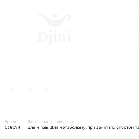
36613
Бренд
Застосування препарату
OstroVit
для м'язів, Для метаболізму, при заняттях спортом 