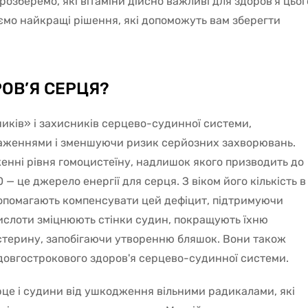
 розберемо, які вітаміни дійсно важливі для здоров'я цьог
уємо найкращі рішення, які допоможуть вам зберегти
РОВ’Я СЕРЦЯ?
ників» і захисників серцево-судинної системи,
аженнями і зменшуючи ризик серйозних захворювань.
иженні рівня гомоцистеїну, надлишок якого призводить до
 це джерело енергії для серця. З віком його кількість в
допомагають компенсувати цей дефіцит, підтримуючи
ислоти зміцнюють стінки судин, покращують їхню
естерину, запобігаючи утворенню бляшок. Вони також
довгострокового здоров'я серцево-судинної системи.
ерце і судини від ушкодження вільними радикалами, які