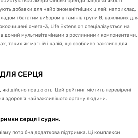
користуються американські бренди завдяки якості
нують добавки для найрізноманітніших цілей: наприклад,
адом і багатим вибором вітамінів групи В, важливих дл
сокоочищені омега-3, Life Extension спеціалізується на
us відомий мультивітамінами з рослинними компонентами.
ах, таких як магній і калій, що особливо важливо для
 ДЛЯ СЕРЦЯ
, які дійсно працюють. Цей рейтинг містить перевірені
ня здоров'я найважливішого органу людини.
римки серця і судин.
нізму потрібна додаткова підтримка. Ці комплекси