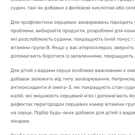
судин, такі як добавки з фолієвою кислотою або сел
Для профілактики серцевих захворювань підходять у
проблеми, вибирайте продукти, розроблені для конкр
які розслаблюють судини, покращують їхній тонус і з
вітаміни групи В. Якщо у вас атеросклероз, зверніть у
допомагають боротися із запаленнями, покращують л
Для дітей з вадами серця особливо важливими є омега
добавок залежить від типу захворювання. Наприкла
антиоксиданти й омега-3, які покращують стан судин
калій, які зміцнюють серцевий м'яз і допомагають й
дефектах перегородок серцевих камер вітаміни груп
на серце. Підбір будь-яких добавок для дітей з вада
лікарем.