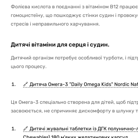
Фолієва кислота в поєднанні з вітаміном B12 працю
гомоцистеїну, що пошкоджує стінки судин і провок
стресів і неправильного харчування.
Дитячі вітаміни для серця і судин.
Дитячий організм потребує особливої турботи, і під
цього процесу.
Дитяча Омега-3 "Daily Omega Kids" Nordic Nat
Ця Омега-3 спеціально створена для дітей, щоб підт
засвоюється, не спричиняє дискомфорту в шлунку т
Дитячі жувальні таблетки із ДГК полунично-ли
Chewables) 180 м'яких желатинових капсул