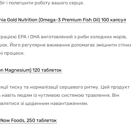
іг і полегшити роботу вашого серця.
a Gold Nutrition (Omega-3 Premium Fish Oil) 100 капсул
рацією EPA і DHA виготовлений з риби холодних морів,
ішок. Його регулярне вживання допомагає зміцнити стінк
ні процеси.
ion Magnesium) 120 таблеток
яції тиску та нормалізації серцевого ритму. Цей продукт
 навіть людям із чутливою системою травлення. Він
авлятися зі щоденним навантаженням.
, Now Foods, 250 таблеток