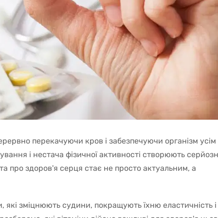
ерервно перекачуючи кров і забезпечуючи організм усім
ування і нестача фізичної активності створюють серйоз
а про здоров'я серця стає не просто актуальним, а
, які зміцнюють судини, покращують їхню еластичність і