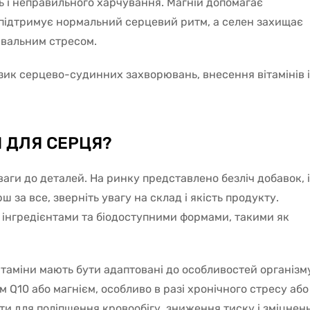
нь і неправильного харчування. Магній допомагає
 підтримує нормальний серцевий ритм, а селен захищає
вальним стресом.
изик серцево-судинних захворювань, внесення вітамінів і
 ДЛЯ СЕРЦЯ?
ваги до деталей. На ринку представлено безліч добавок, і
 за все, зверніть увагу на склад і якість продукту.
 інгредієнтами та біодоступними формами, такими як
вітаміни мають бути адаптовані до особливостей організм
 Q10 або магнієм, особливо в разі хронічного стресу або
ти для поліпшення кровообігу, зниження тиску і зміцнен