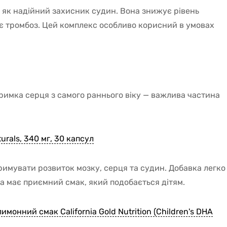
є як надійний захисник судин. Вона знижує рівень
ує тромбоз. Цей комплекс особливо корисний в умовах
тримка серця з самого раннього віку — важлива частина
urals, 340 мг, 30 капсул
римувати розвиток мозку, серця та судин. Добавка легко
а має приємний смак, який подобається дітям.
монний смак California Gold Nutrition (Children's DHA