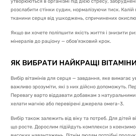
утворюються в організмі під дією стресу, забрудне
розслабити стінки судин, нормалізуючи тиск. Калій
тканини серця від ушкоджень, спричинених окислю
Якщо ви хочете поліпшити якість життя і знизити р
мінералів до раціону — обов'язковий крок.
ЯК ВИБРАТИ НАЙКРАЩІ ВІТАМІНИ
Вибір вітамінів для серця — завдання, яке вимагає у
важливо зрозуміти, які з них дійсно допоможуть. Перш
Перевагу варто віддавати добавкам з натуральними
хелати магнію або перевірені джерела омега-3.
Вибір також залежить від віку та потреб. Для дітей 
що росте. Дорослим підійдуть комплекси з коензимом
високих навантажень. Літнім людям потрібні продук