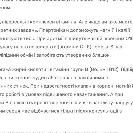
еном.
ніверсальні комплекси вітамінів. Але якщо ви вже маєте
етних завдань. Гіпертонікам допоможуть магній і калій,
нижують тиск. При аритмії підійдуть магній, коензим Q10
вагу на антиоксиданти (вітаміни C і E) і омега-3, які
іпідний обмін і запобігають утворенню бляшок.
-3 жирні кислоти і вітаміни групи В (B6, В9 і B12). Підбі
д, при стенозі судин або клапана важливими є
них стінок. При недостатності клапанів корисні магній 
ого роботі в умовах підвищеного навантаження. А при
и В поліпшать кровотворення і знизять загальну напругу
ми серця має відбуватися тільки після консультації з