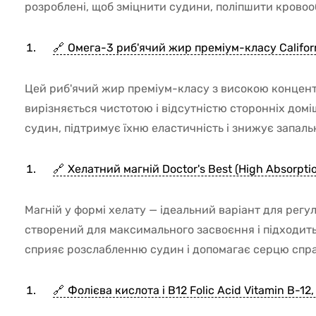
розроблені, щоб зміцнити судини, поліпшити кровооб
Омега-3 риб'ячий жир преміум-класу Californi
Цей риб'ячий жир преміум-класу з високою концент
вирізняється чистотою і відсутністю сторонніх дом
судин, підтримує їхню еластичність і знижує запаль
Хелатний магній Doctor's Best (High Absorpt
Магній у формі хелату — ідеальний варіант для регул
створений для максимального засвоєння і підходить
сприяє розслабленню судин і допомагає серцю спр
Фолієва кислота і В12 Folic Acid Vitamin B-12