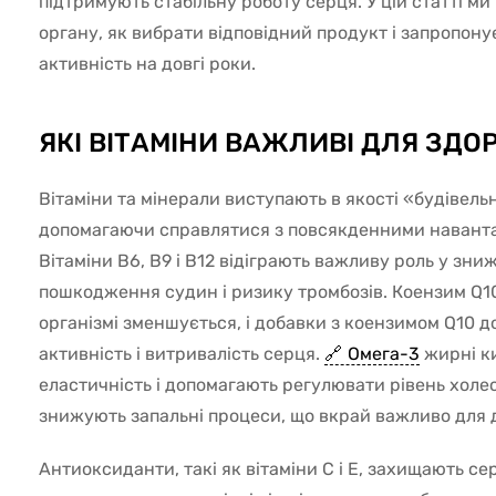
підтримують стабільну роботу серця. У цій статті ми
органу, як вибрати відповідний продукт і запропон
активність на довгі роки.
ЯКІ ВІТАМІНИ ВАЖЛИВІ ДЛЯ ЗДО
Вітаміни та мінерали виступають в якості «будівель
допомагаючи справлятися з повсякденними навант
Вітаміни B6, В9 і B12 відіграють важливу роль у зн
пошкодження судин і ризику тромбозів. Коензим Q10 —
організмі зменшується, і добавки з коензимом Q10 
активність і витривалість серця.
Омега-3
жирні к
еластичність і допомагають регулювати рівень хол
знижують запальні процеси, що вкрай важливо для 
Антиоксиданти, такі як вітаміни C і E, захищають с