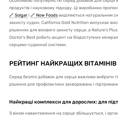
Особливою популярністю серед добавок для серця 
продуктів і науковому підходу. Ці виробники пропо
Solgar
і
Now Foods
виділяються натуральним скл
захисту судин. California Gold Nutrition випускає ви
рішеннях для вікового захисту серця, а Nature's Pl
Doctor's Best робить акцент на біодоступних мінерал
серцево-судинної системи.
РЕЙТИНГ НАЙКРАЩИХ ВІТАМІНІВ
Серед безлічі добавок для серця важливо вибрати ті
рішення для профілактики захворювань і підтриман
Найкращі комплекси для дорослих: для підт
З віком навантаження на серце збільшується, і орга