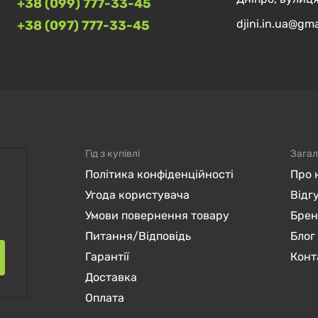
+38 (099) 777-33-45
djini.in.ua@gm
+38 (097) 777-33-45
Гід з купівлі
Загал
Політика конфіденційності
Про 
Угода користувача
Відг
Умови повернення товару
Бре
Питання/Відповідь
Блог
Гарантії
Конт
Доставка
Оплата