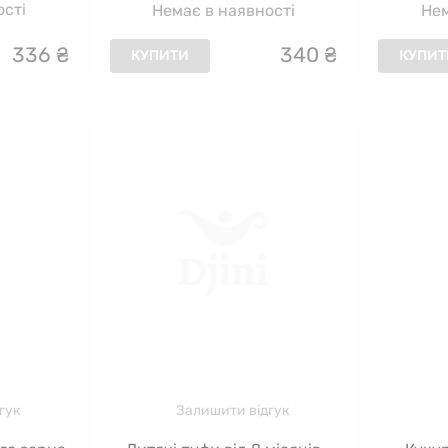
ості
Немає в наявності
Нем
42 г
336
₴
340
₴
КУПИТИ
КУПИТ
гук
Залишити відгук