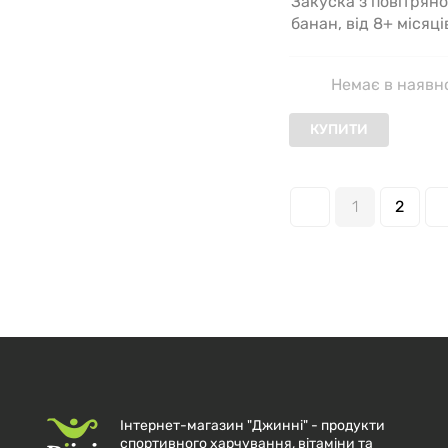
Закуска з повітрян
банан, від 8+ місяців
1,48 унц. (42 
Немає в наявн
КУПИТИ
1
2
Інтернет-магазин "Джинні" - продукти
спортивного харчування, вітаміни та