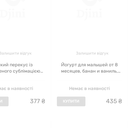
Залишити відгук
Залишити відгук
кий перекус із
Йогурт для малышей от 8
еного сублімацією
месяцев, банан и ваниль,
у з полуницею для
Gerber, 28 г
д 8 місяців Gerber 28
ає в наявності
Немає в наявності
г
377
₴
435
₴
И
КУПИТИ