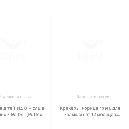
Залишити відгук
Залишити відгук
 дітей від 8 місяців
Крекеры, корица грэм, для
иком Gerber (Puffed
малышей от 12 месяцев,
 Snack 8+ Months
Gerber, 170 г
Peach) 42 г