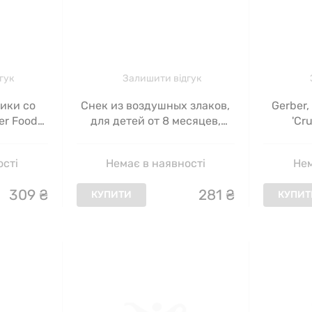
гук
Залишити відгук
ики со
Снек из воздушных злаков,
Gerber,
er Foods,
для детей от 8 месяцев,
'Cr
ягоды инжира, Gerber, 42 г
запеч
детей о
ості
Немає в наявності
Нем
309
₴
281
₴
КУПИТИ
КУПИТ