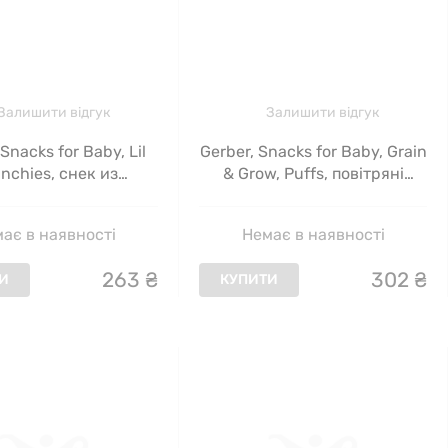
Залишити відгук
Залишити відгук
 Snacks for Baby, Lil
Gerber, Snacks for Baby, Grain
unchies, снек из
& Grow, Puffs, повітряні
енного зерна, для
закуски, для дітей від 8
т 8 месяцев, Ranch,
місяців, батат, 42 г
ає в наявності
Немає в наявності
42 г
263
₴
302
₴
И
КУПИТИ