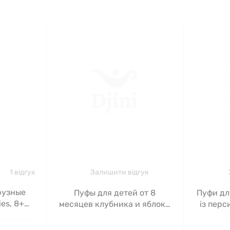
1 відгук
Залишити відгук
рузные
Пуфы для детей от 8
Пуфи для
ies, 8+
месяцев клубника и яблоко
із перс
, Gerber,
Gerber (Puffed Grain Snack
Grain
8+ Months Strawberry Apple)