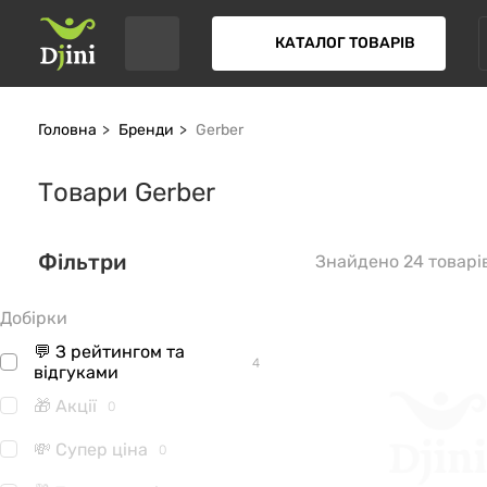
КАТАЛОГ ТОВАРІВ
Головна
Бренди
Gerber
Товари Gerber
Фільтри
Знайдено 24 товарі
Добірки
💬 З рейтингом та
4
відгуками
🎁 Акції
0
💸 Супер ціна
0