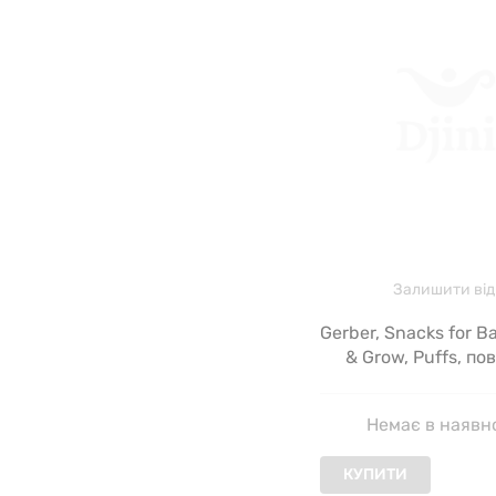
Залишити від
Gerber, Snacks for B
& Grow, Puffs, пов
закуски, для дітей 
8 місяців, яблуко т
Немає в наявн
42 г (1,48 унці
КУПИТИ