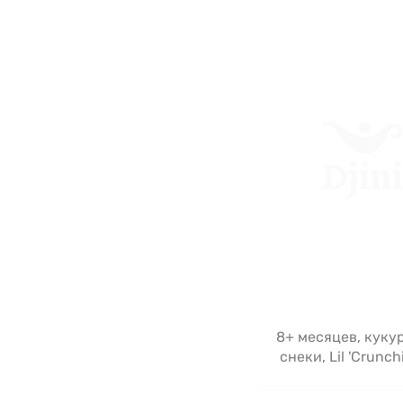
8+ месяцев, куку
снеки, Lil 'Crunch
Months, Vanilla Maple
42 г