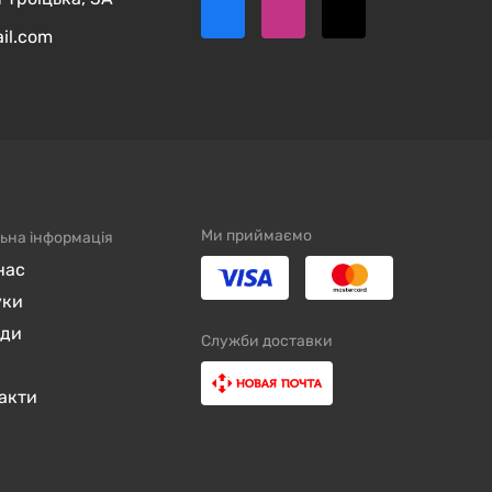
ail.com
Ми приймаємо
ьна інформація
нас
уки
нди
Служби доставки
акти