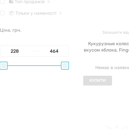
🛍 Топ продажів
0
📦 Тільки у наявності
0
Ціна, грн.
Залишити від
Кукурузные колес
вкусом яблока, Fing
Gerber, 42 г
Немає в наявн
КУПИТИ