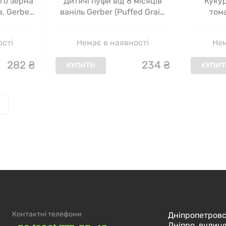
Куку
ого зерна
Дитячі пуфи від 8 місяців
тома
, Gerber,
ваніль Gerber (Puffed Grain
г)
Snack 8+ Months Vanilla) 42 г
Нем
ості
Немає в наявності
282
₴
234
₴
КУПИТ
КУПИТИ
Контактні телефони
Дніпропетровс
Дніпро, вулиця