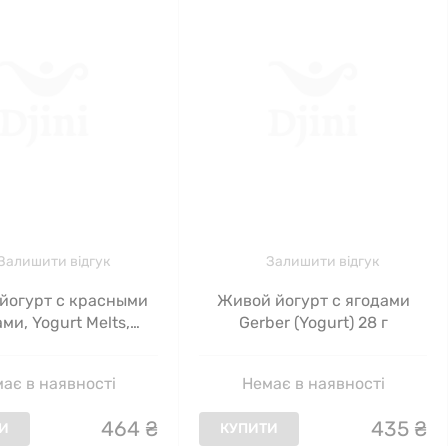
Залишити відгук
Залишити відгук
йогурт с красными
Живой йогурт с ягодами
ми, Yogurt Melts,
Gerber (Yogurt) 28 г
Gerber, 28 г
ає в наявності
Немає в наявності
464
₴
435
₴
И
КУПИТИ