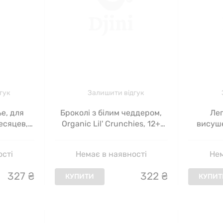
гук
Залишити відгук
е, для
Броколі з білим чеддером,
Лег
есяцев,
Organic Lil' Crunchies, 12+
висуш
г
Months, White Cheddar
йогурт
Broccoli, Gerber, 45 г
дітей ві
ості
Немає в наявності
Нем
327
₴
322
₴
КУПИТИ
КУПИТ