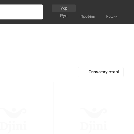
Укр
Рус
Профіль
Кошик
Спочатку старі