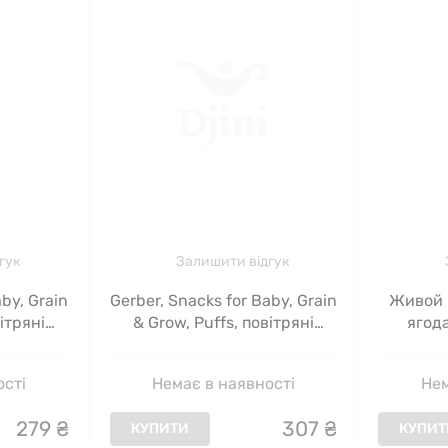
гук
Залишити відгук
aby, Grain
Gerber, Snacks for Baby, Grain
Живой 
ітряні
& Grow, Puffs, повітряні
ягода
віком від
закуски, для дітей від 8
а кориця,
місяців, полуниця і яблуко,
ості
Немає в наявності
Нем
ї)
42 г
279
₴
307
₴
КУПИТИ
КУПИТ