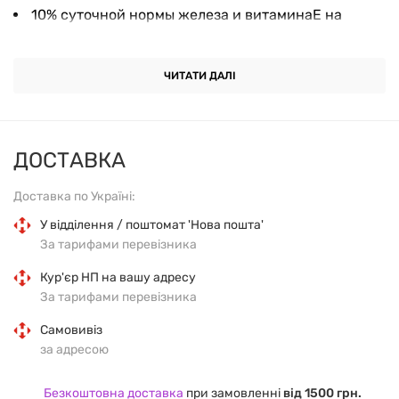
10% суточной нормы железа и витаминаЕ на
порцию
ЧИТАТИ ДАЛІ
Без кукурузного сиропа с высоким содержанием
фруктозы
Без ГМО - производится без использования
ДОСТАВКА
генетически модифицированных ингредиентов
Доставка по Україні:
Кошерный молочный продукт
У відділення / поштомат 'Нова пошта'
За тарифами перевізника
Полезные свойства настоящих фруктов
Кур'єр НП на вашу адресу
За тарифами перевізника
Мягкая текстура идеально подходит для жевания
Самовивіз
за адресою
Идеально подходит для того, чтобы научиться
держать и жевать
Безкоштовна доставка
при замовленні
від 1500 грн.