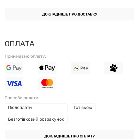
Качественный продукт.
ДОКЛАДНІШЕ ПРО ДОСТАВКУ
Не содержит кукурузного сиропа с высоким
содержанием фруктозы
ОПЛАТА
Без искусственных красителей
Приймаємо оплату:
Без искусственных ароматизаторов и
подсластителей
Ваш малыш готов к употреблению бананового
Способи оплати:
печенья, если он:
Післяплати
Готівкою
Безготівковий розрахунок
стоит и ходит самостоятельно;
ДОКЛАДНІШЕ ПРО ОПЛАТУ