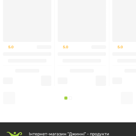
Содержит пшеницу, молоко.
Предупреждения
Хранить упаковку в недоступном для детей месте.
После вскрытия упаковки необходимо быстро
5.0
5.0
5.0
закрыть упаковку для сохранения текстуры. Всегда
проверяйте текстуру продукта перед
употреблением.
Данный продукт продается по весу, а не по объему,
поэтому упаковка может казаться неполной из-за
усадки содержимого.
При употреблении продукта ребенок должен сидеть
и находиться под присмотром взрослого. Продукт
предназначен только для детей, которые уже умеют
Інтернет-магазин "Джинні" - продукти