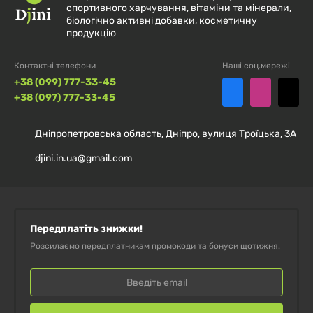
пережевывать твердую пищу.
спортивного харчування, вітаміни та мінерали,
біологічно активні добавки, косметичну
продукцію
Пищевая ценность
Контактні телефони
Наші соц.мережі
+38 (099) 777-33-45
Размер порции:
1 печенье (9 г)
+38 (097) 777-33-45
Порций в упаковке:
О нас
16
Дніпропетровська область, Дніпро, вулиця Троїцька, 3А
% от
djini.in.ua@gmail.com
Количество в
суточной
1порции
нормы*
Калории
35
Передплатіть знижки!
Розсилаємо передплатникам промокоди та бонуси щотижня.
Всего жиров
1г
2%
Насыщенные жиры
0г
0%