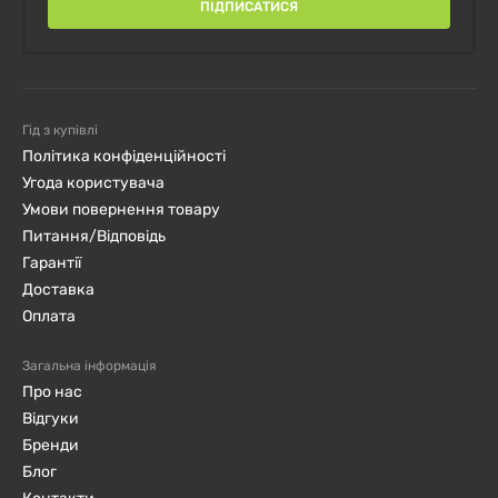
ПІДПИСАТИСЯ
Трансжиры
0г
Холестерин
0мг
0%
Гід з купівлі
Натрий
15мг
1%
Політика конфіденційності
Угода користувача
Всего углеводов
6г
4%
Умови повернення товару
Питання/Відповідь
Пищевая клетчатка
0г
0%
Гарантії
Доставка
Всего сахара
2г
Оплата
Содержит 1г
5%
Загальна інформація
добавленного сахара
Про нас
Відгуки
Белки
0г
0%
Бренди
Блог
ВитаминD
0мкг
0%