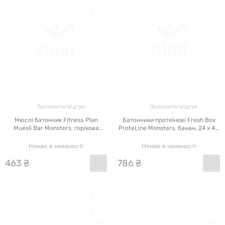
Залишити відгук
Залишити відгук
Мюслі батончик Fitness Plan
Батончики протеїнові Fresh Box
Muesli Bar Monsters, горіхова
ProteLine Monsters, банан, 24 x 40
суміш, 30×30 г
г
Немає в наявності
Немає в наявності
463
₴
786
₴