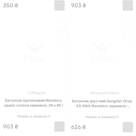
350
₴
903
₴
5.0
1 відгук
Залишити відгук
Батончик протеїновий Monsters,
Батончик хрусткий Gangster Grisp
арахіс солона карамель, 24 x 40 г
X3-MAX Monsters, карамель-
арахіс, 20 x 100 г
Немає в наявності
Немає в наявності
903
₴
626
₴