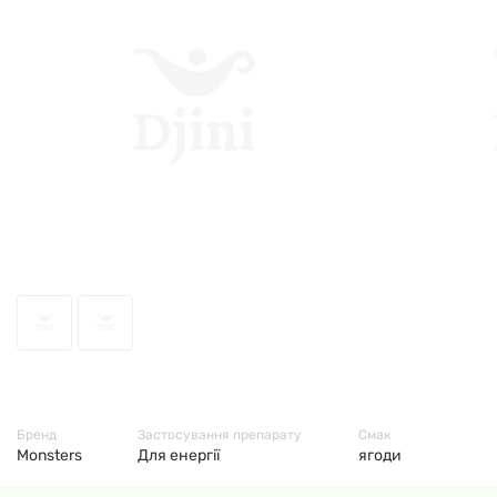
67901
Бренд
Застосування препарату
Смак
Monsters
Для енергії
ягоди