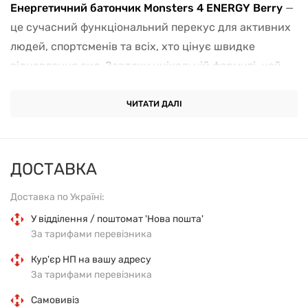
Енергетичний батончик
Monsters 4 ENERGY Berry
—
це сучасний функціональний перекус для активних
людей, спортсменів та всіх, хто цінує швидке
відновлення сил. Завдяки унікальній формулі, цей
батончик для енергії
забезпечує організм
необхідними поживними речовинами у зручному
ЧИТАТИ ДАЛІ
форматі. Особливий ягідний смак дарує справжнє
задоволення, а збалансований склад допомагає
підтримувати оптимальний рівень енергії протягом
ДОСТАВКА
дня. Продукт ідеально підходить для вживання під
Доставка по Україні:
час тренувань, у дорозі чи на роботі, коли потрібен
швидкий заряд бадьорості.
У відділення / поштомат 'Нова пошта'
Monsters 4 ENERGY
— це
За тарифами перевізника
вибір для тих, хто прагне досягати більшого без
компромісів щодо якості харчування.
Кур'єр НП на вашу адресу
За тарифами перевізника
Зручний формат
: 24 батончики по 40 г — ідеально
Самовивіз