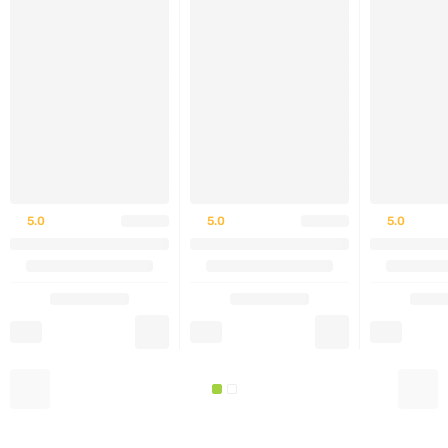
жінкам, які годують груддю, а також людям з
індивідуальною непереносимістю окремих
компонентів. Перед початком застосування
проконсультуйтеся з лікарем у разі наявності
хронічних захворювань.
5.0
5.0
5.0