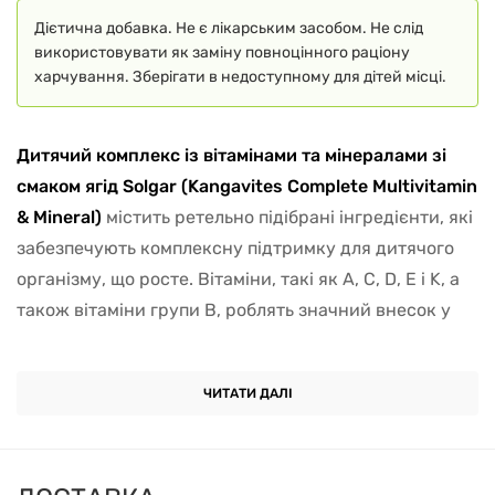
Дієтична добавка. Не є лікарським засобом. Не слід
використовувати як заміну повноцінного раціону
харчування. Зберігати в недоступному для дітей місці.
Дитячий комплекс із вітамінами та мінералами зі
смаком ягід Solgar (Kangavites Complete Multivitamin
& Mineral)
містить ретельно підібрані інгредієнти, які
забезпечують комплексну підтримку для дитячого
організму, що росте. Вітаміни, такі як A, C, D, E і K, а
також вітаміни групи B, роблять значний внесок у
підтримання здоров'я імунної системи, сприяють
нормальному розвитку зору, шкіри та кісток, а також
ЧИТАТИ ДАЛІ
беруть участь у процесах клітинного росту й
розвитку. Вони також відіграють важливу роль у
підтримці здоров'я нервової системи, що критично