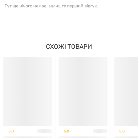
Тут ще нічого немає, залиште перший відгук.
Склад
Розмір порції:
1 таблетка | 2 таблетки
Порцій в упаковці:
120 | 60
СХОЖІ ТОВАРИ
% від
добової
норми
для
1 таблетка
2 таблетки
дітей
віком
2-3
роки
Калорії
5
10
5.0
5.0
5.0