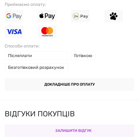
Приймаємо оплату:
Склад
Розмір порції:
1 вегетаріанська капсула
Способи оплати:
Післяплати
Готівкою
Порцій в упаковці:
60
Безготівковий розрахунок
% від
Кількість
добової
в 1 порції
ДОКЛАДНІШЕ ПРО ОПЛАТУ
норми
Екстракт листя гінкго білоба
ВІДГУКИ ПОКУПЦІВ
(Ginkgo biloba) (концентрат
60мг
**
50:1)
ЗАЛИШИТИ ВІДГУК
**Добову норму не визначено.