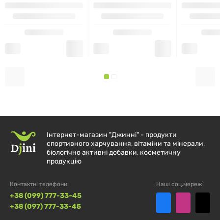
медичних процедур необхідно проконсультуватися
з лікарем. При виникненні побічних реакцій слід
припинити прийом і звернутися до лікаря.
Зберігати в недоступному для дітей місці. Не
застосовувати препарат при наявності дефектів або
порушенні цілісності упаковки. Зберігати при
кімнатній температурі.
Інтернет-магазин "Джинні" - продукти
спортивного харчування, вітаміни та мінерали,
біологічно активні добавки, косметичну
продукцію
Контактні телефони
Наші соц.мережі
+38 (099) 777-33-45
+38 (097) 777-33-45