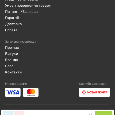
Умови повернення товару
Питання/Відповідь
Гарантії
Доставка
Оплата
Загальна інформація
Про нас
Відгуки
Бренди
Блог
Контакти
Ми приймаємо
Служби доставки
djini.com.ua ©2019 - 2026 / Всі права захищені
0
₴