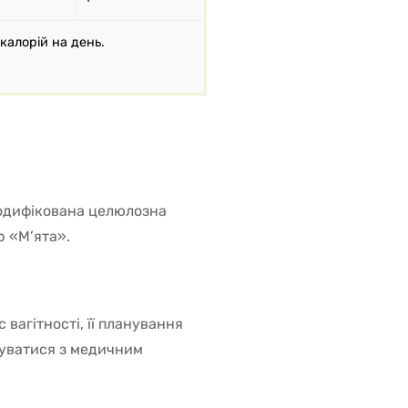
калорій на день.
модифікована целюлозна
р «М’ята».
вагітності, її планування
туватися з медичним