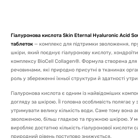
10182
Гіалуронова кислота Skin Eternal Hyaluronic Acid So
таблеток
— комплекс для підтримки зволоження, пру
шкіри, який поєднує гіалуронову кислоту, хондроїтин
комплексу BioCell Collagen®. Формула створена для
речовинами, які природно присутні в тканинах орга
роль у збереженні їхньої структури й здатності утр
Гіалуронова кислота є одним із найвідоміших компо
догляду за шкірою. Її головна особливість полягає у
утримувати велику кількість води. Саме тому вона а
зволоженою, більш гладкою та пружною шкірою. У мо
виробляє достатню кількість гіалуронової кислоти са
природний рівень поступово знижується.