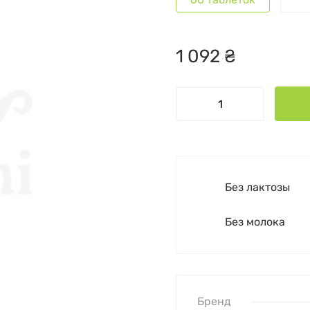
1
092
₴
Без лактозы
Без молока
Бренд