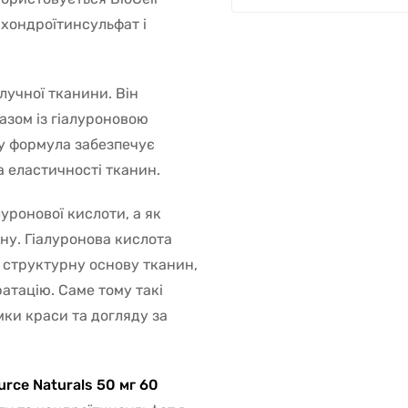
 хондроїтинсульфат і
лучної тканини. Він
азом із гіалуроновою
му формула забезпечує
а еластичності тканин.
уронової кислоти, а як
ну. Гіалуронова кислота
є структурну основу тканин,
ратацію. Саме тому такі
ки краси та догляду за
urce Naturals 50 мг 60