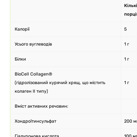
Кільк
порц
Калорії
5
Усього вуглеводів
1 г
Білки
1 г
BioCell Collagen®
(гідролізований курячий хрящ, що містить
1 г
колаген II типу)
Вміст активних речовин:
Хондроїтинсульфат
200 м
Гіалуронова кислота
100 м