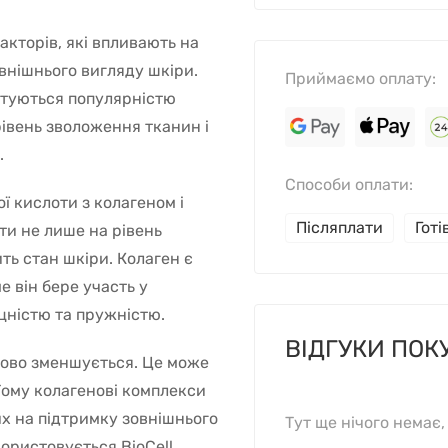
акторів, які впливають на
овнішнього вигляду шкіри.
Приймаємо оплату:
стуються популярністю
івень зволоження тканин і
.
Способи оплати:
ї кислоти з колагеном і
Післяплати
Гот
ти не лише на рівень
ть стан шкіри. Колаген є
е він бере участь у
іцністю та пружністю.
ВІДГУКИ ПОК
пово зменшується. Це може
Тому колагенові комплекси
х на підтримку зовнішнього
Тут ще нічого немає
користовується BioCell