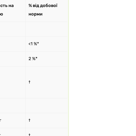
ість на
% від добової
ію
норми
<1 %*
2 %*
†
г
†
г
†