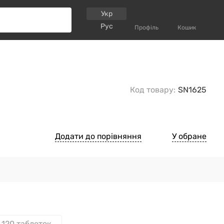
Укр
Рус
Профіль
Кошик
Код товару:
SN1625
Додати до порівняння
У обране
120 таблеток