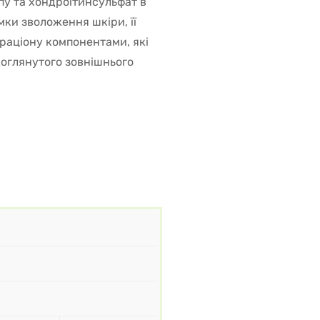
ипу та хондроїтинсульфат в
ки зволоження шкіри, її
 раціону компонентами, які
доглянутого зовнішнього