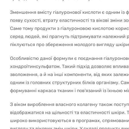
Зменшення вмісту гіалуронової кислоти є одним із ф
появу сухості, втрату еластичності та вікові зміни з
Саме тому продукти з гіалуроновою кислотою кори
серед людей, які прагнуть підтримувати належний р
піклуються про збереження молодого вигляду шкіри
Особливістю даної формули є поєднання гіалуроново
хондроїтинсульфатом. Такий підхід дозволяє вплива
зволоження, а й на інші компоненти, від яких залежи
одним із головних структурних білків організму. Сам
формуванні каркаса тканин і пов'язаний із їхньою м
З віком вироблення власного колагену також посту
відображатися на щільності та еластичності шкіри. 
широко використовуються в програмах, спрямовани
вигляду та вікових змін шкіри. У складі продукту ви