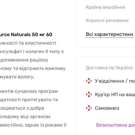
Країна виробник
Корисні речовини
Всі характеристики
urce Naturals 50 мг 60
жності та еластичності
сульфат і колаген II типу з
 доповнення раціону
Доставка по Україні:
нізму та відіграють важливу
имувати вологу.
У відділення / п
нентів сучасних програм
Кур'єр НП на ва
 здатності притягувати та
Самовивіз
соціюється з добре
лодому віці організм
мостійно, однак із роками її
Безкоштовна до