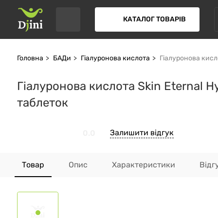
КАТАЛОГ ТОВАРІВ
Головна
БАДи
Гіалуронова кислота
Гіалуронова кисло
Гіалуронова кислота Skin Eternal Hy
таблеток
Залишити відгук
0.0
Товар
Опис
Характеристики
Відг