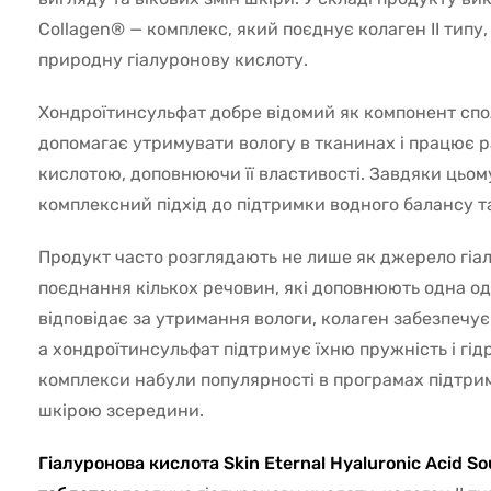
Collagen® — комплекс, який поєднує колаген II типу,
природну гіалуронову кислоту.
Хондроїтинсульфат добре відомий як компонент спо
допомагає утримувати вологу в тканинах і працює р
кислотою, доповнюючи її властивості. Завдяки цьо
комплексний підхід до підтримки водного балансу т
Продукт часто розглядають не лише як джерело гіал
поєднання кількох речовин, які доповнюють одна од
відповідає за утримання вологи, колаген забезпечу
а хондроїтинсульфат підтримує їхню пружність і гід
комплекси набули популярності в програмах підтрим
шкірою зсередини.
Гіалуронова кислота Skin Eternal Hyaluronic Acid So