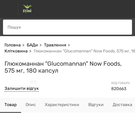
Головна
БАДи
Травлення
Клітковина
Глюкоманнан "Glucomannan" Now Foods, 575 мг, 1
Глюкоманнан "Glucomannan" Now Foods,
575 мг, 180 капсул
0.0
КОД ТОВАРУ:
Залишити відгук
820663
Товар
Опис
Характеристики
Відгуки
Доставка