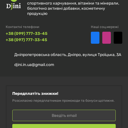
Продукт зберігати в прохолодному місці,
спортивного харчування, вітаміни та мінерали,
біологічно активні добавки, косметичну
недоступному для дітей. Перед початком
продукцію
застосування проконсультуйтеся з лікарем,
особливо якщо ви вагітні, годуєте грудьми,
Контактні телефони
Наші соц.мережі
приймаєте ліки або маєте будь-які захворювання.
+38 (099) 777-33-45
+38 (097) 777-33-45
Тільки для дорослих. Приймати продукт відповідно
до рекомендацій. Важливо випивати достатню
Дніпропетровська область, Дніпро, вулиця Троїцька, 3А
кількість води, інакше препарат може набрякнути в
djini.in.ua@gmail.com
горлі і спровокувати задуху. Не слід приймати
людям, у яких звуження стравоходу і проблеми з
ковтанням. Продукт може змінювати колір.
Передплатіть знижки!
ІНГРЕДІЄНТИ:
Розсилаємо передплатникам промокоди та бонуси щотижня.
Гіпромелоза (целюлозна капсула),
гідроксипропілцелюлоза, діоксид кремнію,