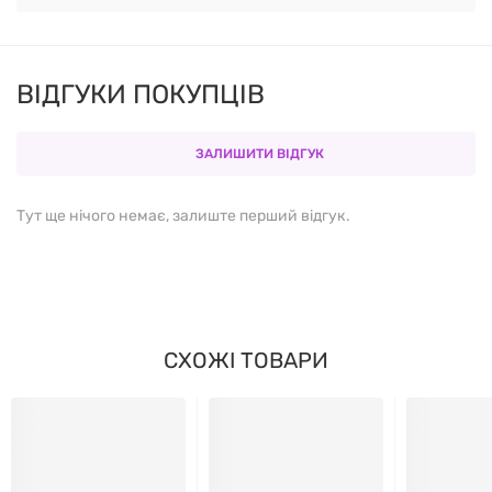
ГЛЮКОМАННАНУ
Допомагає поліпшити обмінні процеси
ВІДГУКИ ПОКУПЦІВ
Допомагає поліпшити моторику кишечника,
покращує перельстатику
ЗАЛИШИТИ ВІДГУК
Забезпечує регулярне випорожнення
Тут ще нічого немає, залиште перший відгук.
Допомагає знизити ризик утворення каменів у
жовчному міхурі та жовчних шляхах
Сприяє зняттю запалення в органах ШКТ
СХОЖІ ТОВАРИ
Нормалізує рівень цукру в крові
Знижує рівень холестерину